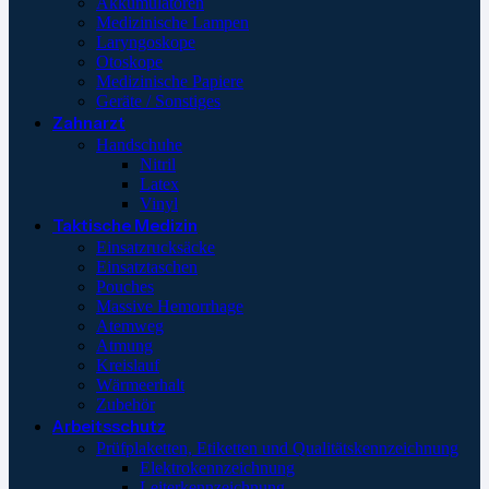
Akkumulatoren
Medizinische Lampen
Laryngoskope
Otoskope
Medizinische Papiere
Geräte / Sonstiges
Zahnarzt
Handschuhe
Nitril
Latex
Vinyl
Taktische Medizin
Einsatzrucksäcke
Einsatztaschen
Pouches
Massive Hemorrhage
Atemweg
Atmung
Kreislauf
Wärmeerhalt
Zubehör
Arbeitsschutz
Prüfplaketten, Etiketten und Qualitätskennzeichnung
Elektrokennzeichnung
Leiterkennzeichnung