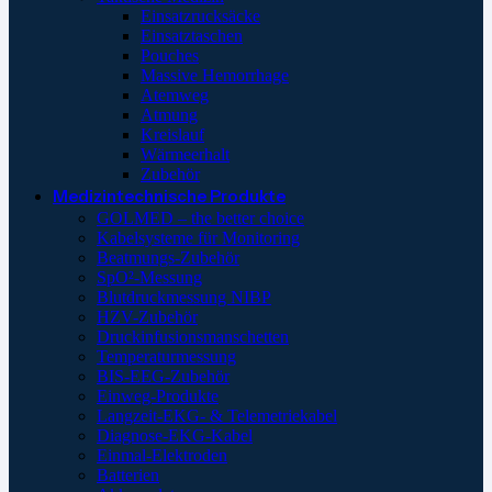
Einsatzrucksäcke
Einsatztaschen
Pouches
Massive Hemorrhage
Atemweg
Atmung
Kreislauf
Wärmeerhalt
Zubehör
Medizintechnische Produkte
GOLMED – the better choice
Kabelsysteme für Monitoring
Beatmungs-Zubehör
SpO²-Messung
Blutdruckmessung NIBP
HZV-Zubehör
Druckinfusionsmanschetten
Temperaturmessung
BIS-EEG-Zubehör
Einweg-Produkte
Langzeit-EKG- & Telemetriekabel
Diagnose-EKG-Kabel
Einmal-Elektroden
Batterien