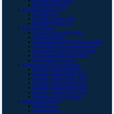
Erste Hilfe-Koffer gefüllt
Erste Hilfe-Koffer leer
Erste Hilfe Taschen u. Sets
Erste Hilfe-Sets
Erste Hilfe-Taschen gefüllt
Erste Hilfe-Taschen leer
Erste Hilfe-Training
Alle AED Trainer im Überblick
Ausbildungsmaterial
Feedbackelektronik für Reanimationspuppen
Gesichtsmasken für Reanimationspuppen
Übungspuppen Advanced Life Support
Übungspuppen Basic Life Support
Übungspuppen Feuerwehr
Füllungen nach DIN und Einzelteile
Einzelteile / Füllsortiment Kita
Einzelteile / Inhalt für DIN 13157
Einzelteile / Inhalt für DIN 13169
Einzelteile / Inhalt für DIN 14142
Einzelteile / Inhalt für DIN 13164
Einzelteile / Inhalt für DIN 13160
Füllungen nach DIN Komplett
Sanitätsraumausstattung
Krankentragen
Verbandschränke