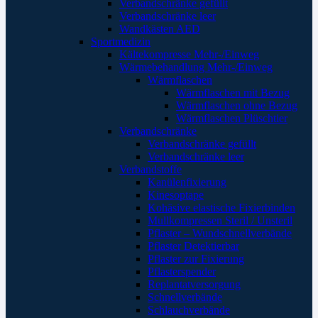
Verbandschränke gefüllt
Verbandschränke leer
Wandkästen AED
Sportmedizin
Kältekompresse Mehr-/Einweg
Wärmebehandlung Mehr-/Einweg
Wärmflaschen
Wärmflaschen mit Bezug
Wärmflaschen ohne Bezug
Wärmflaschen Plüschtier
Verbandschränke
Verbandschränke gefüllt
Verbandschränke leer
Verbandstoffe
Kanülenfixierung
Kinesoptape
Kohäsive elastische Fixierbinden
Mullkompressen Steril / Unsteril
Pflaster – Wundschnellverbände
Pflaster Detektierbar
Pflaster zur Fixierung
Pflasterspender
Replantatversorgung
Schnellverbände
Schlauchverbände