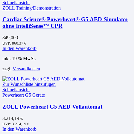
Schnellansicht
ZOLL Training/Demonstration
Cardiac Science® Powerheart® G5 AED-Simulator
ohne IntelliSense™ CPR
849,00
€
UVP:
860,37
€
In den Warenkorb
inkl. 19 % MwSt.
zzgl.
Versandkosten
Zur Wunschliste hinzufügen
Schnellansicht
Powerheart G5 Geräte
ZOLL Powerheart G5 AED Vollautomat
3.214,19
€
UVP:
3.214,19
€
In den Warenkorb