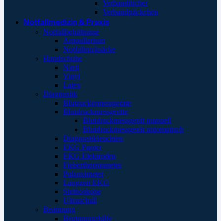
Verbandtücher
Verbandpäckchen
Notfallmedizin & Praxis
Notfallbehältnisse
Ampullarium
Notfallrucksäcke
Handschuhe
Nitril
Vinyl
Latex
Diagnostik
Blutzuckermessgeräte
Blutdruckmessgeräte
Blutdruckmessgerät manuell
Blutdruckmessgerät automatisch
Diagnostikleuchten
EKG Papier
EKG Elektroden
Fieberthermometer
Pulsoximeter
Langzeit EKG
Stethoskope
Ultraschall
Beatmung
Beatmungshilfe