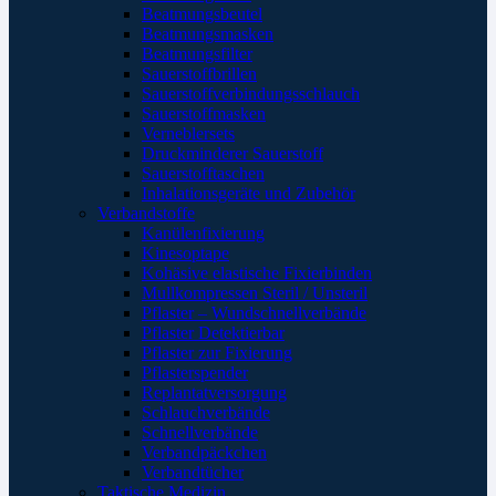
Beatmungsbeutel
Beatmungsmasken
Beatmungsfilter
Sauerstoffbrillen
Sauerstoffverbindungsschlauch
Sauerstoffmasken
Verneblersets
Druckminderer Sauerstoff
Sauerstofftaschen
Inhalationsgeräte und Zubehör
Verbandstoffe
Kanülenfixierung
Kinesoptape
Kohäsive elastische Fixierbinden
Mullkompressen Steril / Unsteril
Pflaster – Wundschnellverbände
Pflaster Detektierbar
Pflaster zur Fixierung
Pflasterspender
Replantatversorgung
Schlauchverbände
Schnellverbände
Verbandpäckchen
Verbandtücher
Taktische Medizin