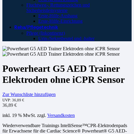
Fluchtweg-, Rettungszeichen und
Sicherheistleitsysteme
Erste-Hilfe-Aushang
Erste-Hilfe-Einrichtung
Reha/Pflegetechnik
Pflege (Inkontinenz)
Urin-/Sekretbeutel und -halter
Powerheart G5 AED Trainer
Elektroden ohne iCPR Sensor
Zur Wunschliste hinzufügen
UVP:
36,89
€
36,89
€
inkl. 19 % MwSt.
zzgl.
Versandkosten
Wiederverwendbare Trainings IntelliSense™CPR-Elektrodenpads
für Erwachsene für die Cardiac Science® Powerheart® G5 AED-