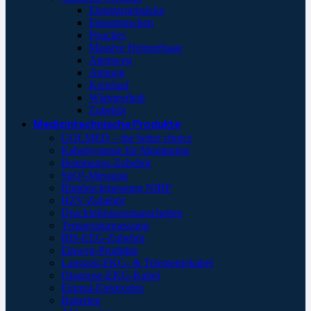
Einsatzrucksäcke
Einsatztaschen
Pouches
Massive Hemorrhage
Atemweg
Atmung
Kreislauf
Wärmeerhalt
Zubehör
Medizintechnische Produkte
GOLMED – the better choice
Kabelsysteme für Monitoring
Beatmungs-Zubehör
SpO²-Messung
Blutdruckmessung NIBP
HZV-Zubehör
Druckinfusionsmanschetten
Temperaturmessung
BIS-EEG-Zubehör
Einweg-Produkte
Langzeit-EKG- & Telemetriekabel
Diagnose-EKG-Kabel
Einmal-Elektroden
Batterien