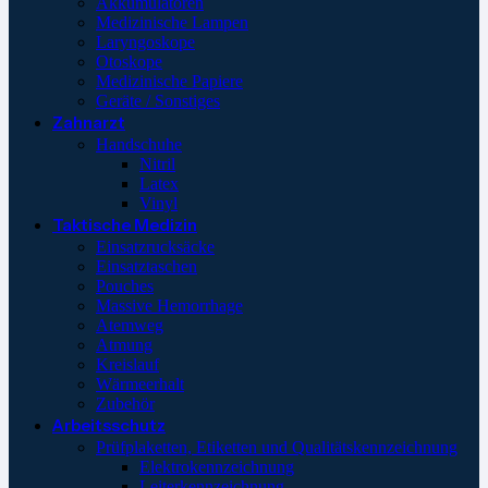
Akkumulatoren
Medizinische Lampen
Laryngoskope
Otoskope
Medizinische Papiere
Geräte / Sonstiges
Zahnarzt
Handschuhe
Nitril
Latex
Vinyl
Taktische Medizin
Einsatzrucksäcke
Einsatztaschen
Pouches
Massive Hemorrhage
Atemweg
Atmung
Kreislauf
Wärmeerhalt
Zubehör
Arbeitsschutz
Prüfplaketten, Etiketten und Qualitätskennzeichnung
Elektrokennzeichnung
Leiterkennzeichnung