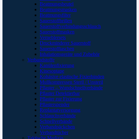
Beatmungsbeutel
Beatmungsmasken
Beatmungsfilter
Sauerstoffbrillen
Sauerstoffverbindungsschlauch
Sauerstoffmasken
Verneblersets
Druckminderer Sauerstoff
Sauerstofftaschen
Inhalationsgeräte und Zubehör
Verbandstoffe
Kanülenfixierung
Kinesoptape
Kohäsive elastische Fixierbinden
Mullkompressen Steril / Unsteril
Pflaster – Wundschnellverbände
Pflaster Detektierbar
Pflaster zur Fixierung
Pflasterspender
Replantatversorgung
Schlauchverbände
Schnellverbände
Verbandpäckchen
Verbandtücher
Taktische Medizin