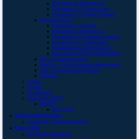
Elektroden & Batterien G3
Powerheart G5 Tragetaschen
Powerheart G3 Trainer Zubehör
Powerheart® G5
Powerheart G5 Geräte
Elektroden & Batterien G5
Powerheart G5 Sonstiges Zubehör
Powerheart G5 Tragetaschen
Wandhalterungen/Schränke G5
Powerheart G5 AED Wandschilder
ZOLL Rettungssymbole
PlusTrac – AED Programm-Management
ZOLL Training/Demonstration
AEDtrax
ViVest
Progetti
CU Medical
medical ECONET
MEPAD
ECO-AED
Katastrophenschutz
Unterkunft / Objektausstattung
Erste-Hilfe
Erste Hilfe Behältnisse