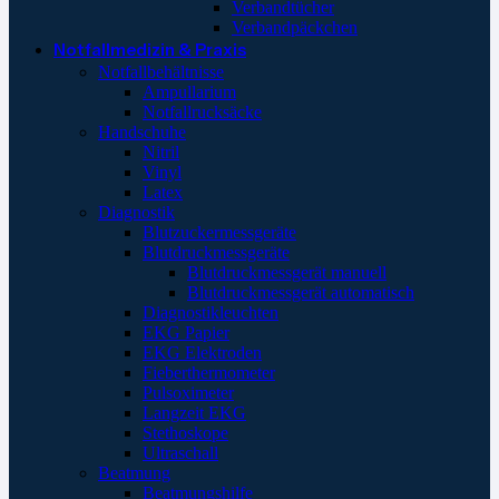
Verbandtücher
Verbandpäckchen
Notfallmedizin & Praxis
Notfallbehältnisse
Ampullarium
Notfallrucksäcke
Handschuhe
Nitril
Vinyl
Latex
Diagnostik
Blutzuckermessgeräte
Blutdruckmessgeräte
Blutdruckmessgerät manuell
Blutdruckmessgerät automatisch
Diagnostikleuchten
EKG Papier
EKG Elektroden
Fieberthermometer
Pulsoximeter
Langzeit EKG
Stethoskope
Ultraschall
Beatmung
Beatmungshilfe