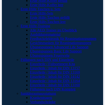
Erste Hilfe-Koffer gefüllt
Erste Hilfe-Koffer leer
Erste Hilfe Taschen u. Sets
Erste Hilfe-Sets
Erste Hilfe-Taschen gefüllt
Erste Hilfe-Taschen leer
Erste Hilfe-Training
Alle AED Trainer im Überblick
Ausbildungsmaterial
Feedbackelektronik für Reanimationspuppen
Gesichtsmasken für Reanimationspuppen
Übungspuppen Advanced Life Support
Übungspuppen Basic Life Support
Übungspuppen Feuerwehr
Füllungen nach DIN und Einzelteile
Einzelteile / Füllsortiment Kita
Einzelteile / Inhalt für DIN 13157
Einzelteile / Inhalt für DIN 13169
Einzelteile / Inhalt für DIN 14142
Einzelteile / Inhalt für DIN 13164
Einzelteile / Inhalt für DIN 13160
Füllungen nach DIN Komplett
Sanitätsraumausstattung
Krankentragen
Verbandschränke