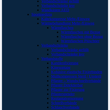
Verbandschränke gefüllt
Verbandschränke leer
Wandkästen AED
Sportmedizin
Kältekompresse Mehr-/Einweg
Wärmebehandlung Mehr-/Einweg
Wärmflaschen
Wärmflaschen mit Bezug
Wärmflaschen ohne Bezug
Wärmflaschen Plüschtier
Verbandschränke
Verbandschränke gefüllt
Verbandschränke leer
Verbandstoffe
Kanülenfixierung
Kinesoptape
Kohäsive elastische Fixierbinden
Mullkompressen Steril / Unsteril
Pflaster – Wundschnellverbände
Pflaster Detektierbar
Pflaster zur Fixierung
Pflasterspender
Replantatversorgung
Schnellverbände
Schlauchverbände