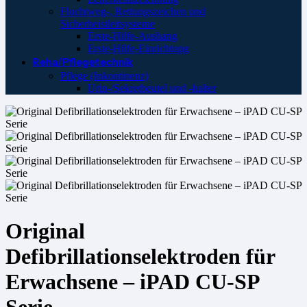
Fluchtweg-, Rettungszeichen und
Sicherheistleitsysteme
Erste-Hilfe-Aushang
Erste-Hilfe-Einrichtung
Reha/Pflegetechnik
Pflege (Inkontinenz)
Urin-/Sekretbeutel und -halter
Original
Defibrillationselektroden für
Erwachsene – iPAD CU-SP