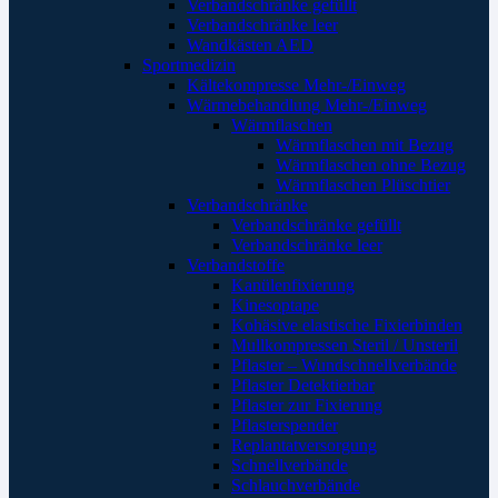
Verbandschränke gefüllt
Verbandschränke leer
Wandkästen AED
Sportmedizin
Kältekompresse Mehr-/Einweg
Wärmebehandlung Mehr-/Einweg
Wärmflaschen
Wärmflaschen mit Bezug
Wärmflaschen ohne Bezug
Wärmflaschen Plüschtier
Verbandschränke
Verbandschränke gefüllt
Verbandschränke leer
Verbandstoffe
Kanülenfixierung
Kinesoptape
Kohäsive elastische Fixierbinden
Mullkompressen Steril / Unsteril
Pflaster – Wundschnellverbände
Pflaster Detektierbar
Pflaster zur Fixierung
Pflasterspender
Replantatversorgung
Schnellverbände
Schlauchverbände