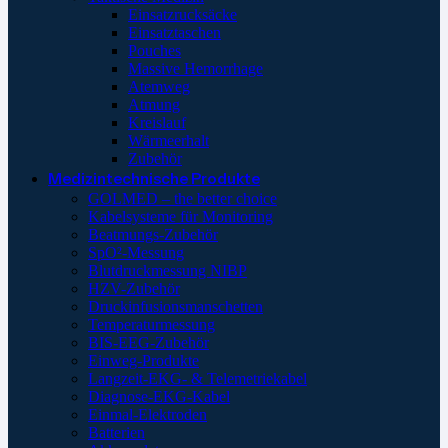
Einsatzrucksäcke
Einsatztaschen
Pouches
Massive Hemorrhage
Atemweg
Atmung
Kreislauf
Wärmeerhalt
Zubehör
Medizintechnische Produkte
GOLMED – the better choice
Kabelsysteme für Monitoring
Beatmungs-Zubehör
SpO²-Messung
Blutdruckmessung NIBP
HZV-Zubehör
Druckinfusionsmanschetten
Temperaturmessung
BIS-EEG-Zubehör
Einweg-Produkte
Langzeit-EKG- & Telemetriekabel
Diagnose-EKG-Kabel
Einmal-Elektroden
Batterien