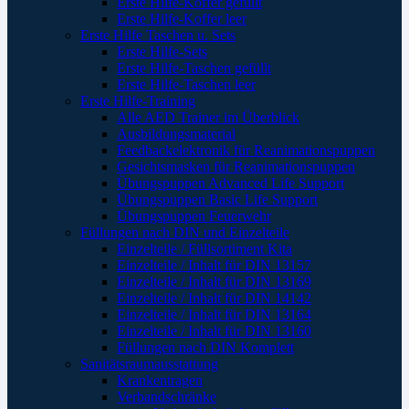
Erste Hilfe-Koffer gefüllt
Erste Hilfe-Koffer leer
Erste Hilfe Taschen u. Sets
Erste Hilfe-Sets
Erste Hilfe-Taschen gefüllt
Erste Hilfe-Taschen leer
Erste Hilfe-Training
Alle AED Trainer im Überblick
Ausbildungsmaterial
Feedbackelektronik für Reanimationspuppen
Gesichtsmasken für Reanimationspuppen
Übungspuppen Advanced Life Support
Übungspuppen Basic Life Support
Übungspuppen Feuerwehr
Füllungen nach DIN und Einzelteile
Einzelteile / Füllsortiment Kita
Einzelteile / Inhalt für DIN 13157
Einzelteile / Inhalt für DIN 13169
Einzelteile / Inhalt für DIN 14142
Einzelteile / Inhalt für DIN 13164
Einzelteile / Inhalt für DIN 13160
Füllungen nach DIN Komplett
Sanitätsraumausstattung
Krankentragen
Verbandschränke