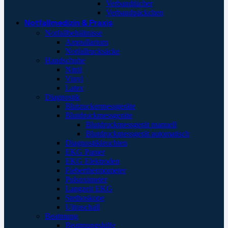
Verbandtücher
Verbandpäckchen
Notfallmedizin & Praxis
Notfallbehältnisse
Ampullarium
Notfallrucksäcke
Handschuhe
Nitril
Vinyl
Latex
Diagnostik
Blutzuckermessgeräte
Blutdruckmessgeräte
Blutdruckmessgerät manuell
Blutdruckmessgerät automatisch
Diagnostikleuchten
EKG Papier
EKG Elektroden
Fieberthermometer
Pulsoximeter
Langzeit EKG
Stethoskope
Ultraschall
Beatmung
Beatmungshilfe