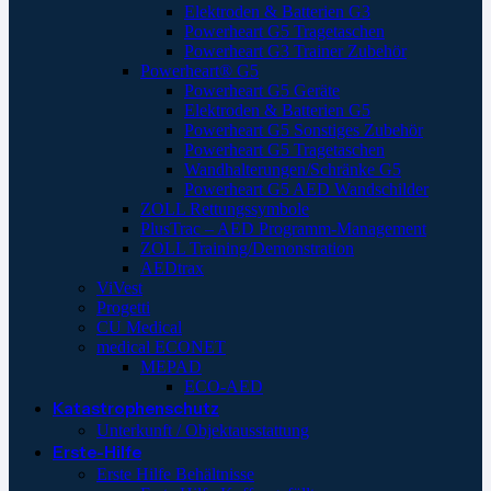
Elektroden & Batterien G3
Powerheart G5 Tragetaschen
Powerheart G3 Trainer Zubehör
Powerheart® G5
Powerheart G5 Geräte
Elektroden & Batterien G5
Powerheart G5 Sonstiges Zubehör
Powerheart G5 Tragetaschen
Wandhalterungen/Schränke G5
Powerheart G5 AED Wandschilder
ZOLL Rettungssymbole
PlusTrac – AED Programm-Management
ZOLL Training/Demonstration
AEDtrax
ViVest
Progetti
CU Medical
medical ECONET
MEPAD
ECO-AED
Katastrophenschutz
Unterkunft / Objektausstattung
Erste-Hilfe
Erste Hilfe Behältnisse