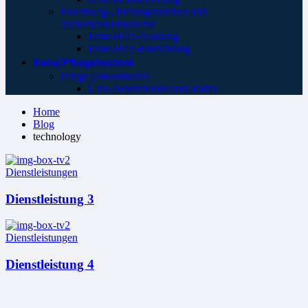
Fluchtweg-, Rettungszeichen und
Sicherheistleitsysteme
Erste-Hilfe-Aushang
Erste-Hilfe-Einrichtung
Reha/Pflegetechnik
Pflege (Inkontinenz)
Urin-/Sekretbeutel und -halter
Home
Blog
technology
Dienstleistungen
Dienstleistung 3
Dienstleistungen
Dienstleistung 4