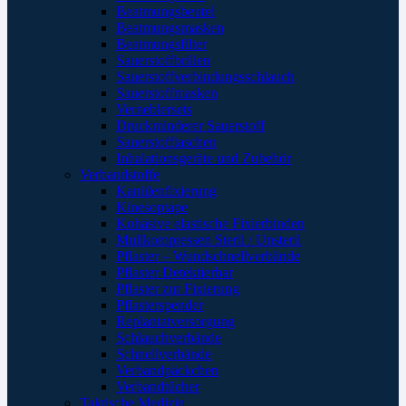
Beatmungsbeutel
Beatmungsmasken
Beatmungsfilter
Sauerstoffbrillen
Sauerstoffverbindungsschlauch
Sauerstoffmasken
Verneblersets
Druckminderer Sauerstoff
Sauerstofftaschen
Inhalationsgeräte und Zubehör
Verbandstoffe
Kanülenfixierung
Kinesoptape
Kohäsive elastische Fixierbinden
Mullkompressen Steril / Unsteril
Pflaster – Wundschnellverbände
Pflaster Detektierbar
Pflaster zur Fixierung
Pflasterspender
Replantatversorgung
Schlauchverbände
Schnellverbände
Verbandpäckchen
Verbandtücher
Taktische Medizin