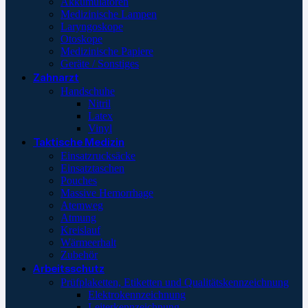
Akkumulatoren
Medizinische Lampen
Laryngoskope
Otoskope
Medizinische Papiere
Geräte / Sonstiges
Zahnarzt
Handschuhe
Nitril
Latex
Vinyl
Taktische Medizin
Einsatzrucksäcke
Einsatztaschen
Pouches
Massive Hemorrhage
Atemweg
Atmung
Kreislauf
Wärmeerhalt
Zubehör
Arbeitsschutz
Prüfplaketten, Etiketten und Qualitätskennzeichnung
Elektrokennzeichnung
Leiterkennzeichnung