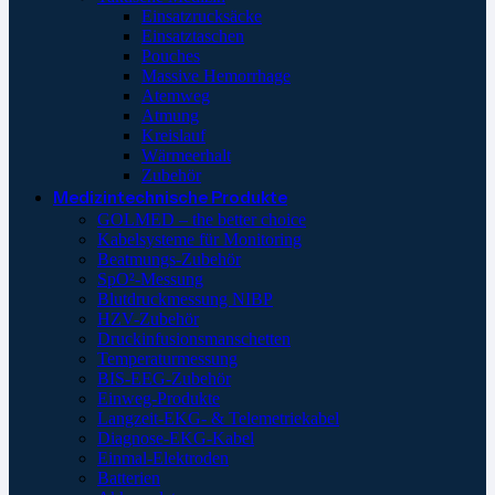
Einsatzrucksäcke
Einsatztaschen
Pouches
Massive Hemorrhage
Atemweg
Atmung
Kreislauf
Wärmeerhalt
Zubehör
Medizintechnische Produkte
GOLMED – the better choice
Kabelsysteme für Monitoring
Beatmungs-Zubehör
SpO²-Messung
Blutdruckmessung NIBP
HZV-Zubehör
Druckinfusionsmanschetten
Temperaturmessung
BIS-EEG-Zubehör
Einweg-Produkte
Langzeit-EKG- & Telemetriekabel
Diagnose-EKG-Kabel
Einmal-Elektroden
Batterien