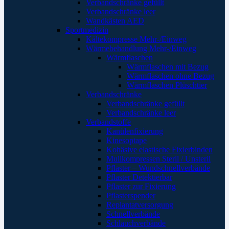
Verbandschränke gefüllt
Verbandschränke leer
Wandkästen AED
Sportmedizin
Kältekompresse Mehr-/Einweg
Wärmebehandlung Mehr-/Einweg
Wärmflaschen
Wärmflaschen mit Bezug
Wärmflaschen ohne Bezug
Wärmflaschen Plüschtier
Verbandschränke
Verbandschränke gefüllt
Verbandschränke leer
Verbandstoffe
Kanülenfixierung
Kinesoptape
Kohäsive elastische Fixierbinden
Mullkompressen Steril / Unsteril
Pflaster – Wundschnellverbände
Pflaster Detektierbar
Pflaster zur Fixierung
Pflasterspender
Replantatversorgung
Schnellverbände
Schlauchverbände