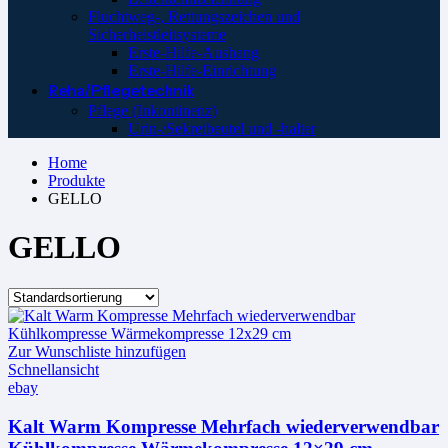
Fluchtweg-, Rettungszeichen und
Sicherheistleitsysteme
Erste-Hilfe-Aushang
Erste-Hilfe-Einrichtung
Reha/Pflegetechnik
Pflege (Inkontinenz)
Urin-/Sekretbeutel und -halter
Home
Produkte
GELLO
GELLO
Zur Wunschliste hinzufügen
Schnellansicht
ebay
Kalt Warm Kompresse Mehrfach wiederverwendbar