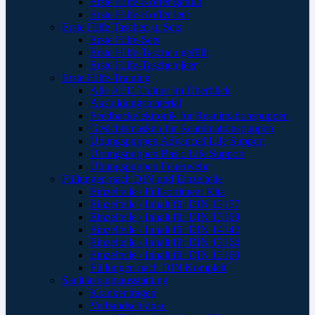
Erste Hilfe-Koffer gefüllt
Erste Hilfe-Koffer leer
Erste Hilfe Taschen u. Sets
Erste Hilfe-Sets
Erste Hilfe-Taschen gefüllt
Erste Hilfe-Taschen leer
Erste Hilfe-Training
Alle AED Trainer im Überblick
Ausbildungsmaterial
Feedbackelektronik für Reanimationspuppen
Gesichtsmasken für Reanimationspuppen
Übungspuppen Advanced Life Support
Übungspuppen Basic Life Support
Übungspuppen Feuerwehr
Füllungen nach DIN und Einzelteile
Einzelteile / Füllsortiment Kita
Einzelteile / Inhalt für DIN 13157
Einzelteile / Inhalt für DIN 13169
Einzelteile / Inhalt für DIN 14142
Einzelteile / Inhalt für DIN 13164
Einzelteile / Inhalt für DIN 13160
Füllungen nach DIN Komplett
Sanitätsraumausstattung
Krankentragen
Verbandschränke