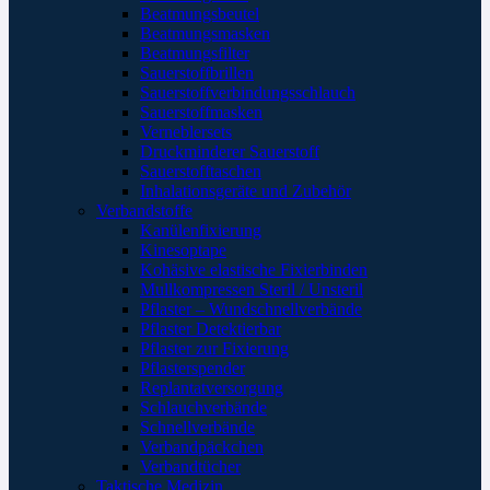
Beatmungsbeutel
Beatmungsmasken
Beatmungsfilter
Sauerstoffbrillen
Sauerstoffverbindungsschlauch
Sauerstoffmasken
Verneblersets
Druckminderer Sauerstoff
Sauerstofftaschen
Inhalationsgeräte und Zubehör
Verbandstoffe
Kanülenfixierung
Kinesoptape
Kohäsive elastische Fixierbinden
Mullkompressen Steril / Unsteril
Pflaster – Wundschnellverbände
Pflaster Detektierbar
Pflaster zur Fixierung
Pflasterspender
Replantatversorgung
Schlauchverbände
Schnellverbände
Verbandpäckchen
Verbandtücher
Taktische Medizin