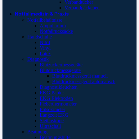
Verbandtücher
Verbandpäckchen
Notfallmedizin & Praxis
Notfallbehältnisse
Ampullarium
Notfallrucksäcke
Handschuhe
Nitril
Vinyl
Latex
Diagnostik
Blutzuckermessgeräte
Blutdruckmessgeräte
Blutdruckmessgerät manuell
Blutdruckmessgerät automatisch
Diagnostikleuchten
EKG Papier
EKG Elektroden
Fieberthermometer
Pulsoximeter
Langzeit EKG
Stethoskope
Ultraschall
Beatmung
Beatmungshilfe