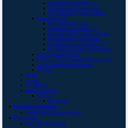
Elektroden & Batterien G3
Powerheart G5 Tragetaschen
Powerheart G3 Trainer Zubehör
Powerheart® G5
Powerheart G5 Geräte
Elektroden & Batterien G5
Powerheart G5 Sonstiges Zubehör
Powerheart G5 Tragetaschen
Wandhalterungen/Schränke G5
Powerheart G5 AED Wandschilder
ZOLL Rettungssymbole
PlusTrac – AED Programm-Management
ZOLL Training/Demonstration
AEDtrax
ViVest
Progetti
CU Medical
medical ECONET
MEPAD
ECO-AED
Katastrophenschutz
Unterkunft / Objektausstattung
Erste-Hilfe
Erste Hilfe Behältnisse