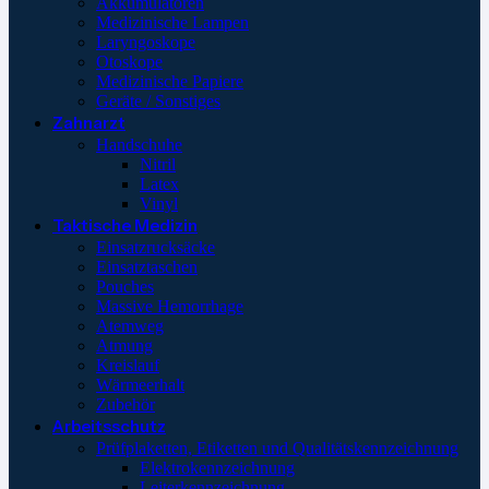
Akkumulatoren
Medizinische Lampen
Laryngoskope
Otoskope
Medizinische Papiere
Geräte / Sonstiges
Zahnarzt
Handschuhe
Nitril
Latex
Vinyl
Taktische Medizin
Einsatzrucksäcke
Einsatztaschen
Pouches
Massive Hemorrhage
Atemweg
Atmung
Kreislauf
Wärmeerhalt
Zubehör
Arbeitsschutz
Prüfplaketten, Etiketten und Qualitätskennzeichnung
Elektrokennzeichnung
Leiterkennzeichnung