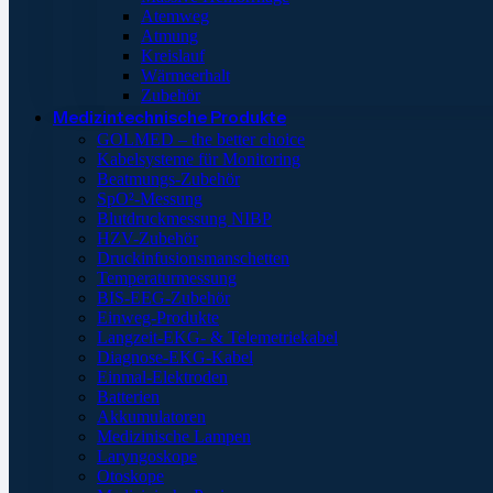
Atemweg
Atmung
Kreislauf
Wärmeerhalt
Zubehör
Medizintechnische Produkte
GOLMED – the better choice
Kabelsysteme für Monitoring
Beatmungs-Zubehör
SpO²-Messung
Blutdruckmessung NIBP
HZV-Zubehör
Druckinfusionsmanschetten
Temperaturmessung
BIS-EEG-Zubehör
Einweg-Produkte
Langzeit-EKG- & Telemetriekabel
Diagnose-EKG-Kabel
Einmal-Elektroden
Batterien
Akkumulatoren
Medizinische Lampen
Laryngoskope
Otoskope