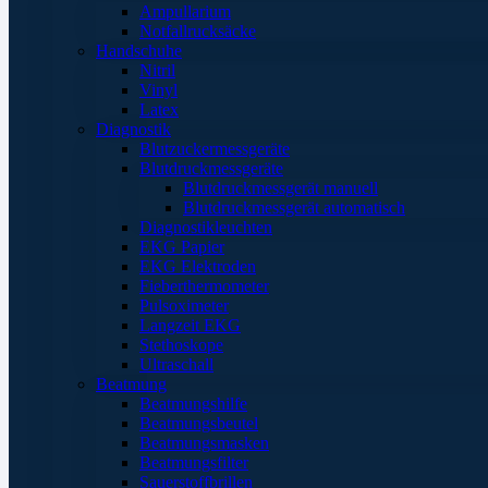
Ampullarium
Notfallrucksäcke
Handschuhe
Nitril
Vinyl
Latex
Diagnostik
Blutzuckermessgeräte
Blutdruckmessgeräte
Blutdruckmessgerät manuell
Blutdruckmessgerät automatisch
Diagnostikleuchten
EKG Papier
EKG Elektroden
Fieberthermometer
Pulsoximeter
Langzeit EKG
Stethoskope
Ultraschall
Beatmung
Beatmungshilfe
Beatmungsbeutel
Beatmungsmasken
Beatmungsfilter
Sauerstoffbrillen