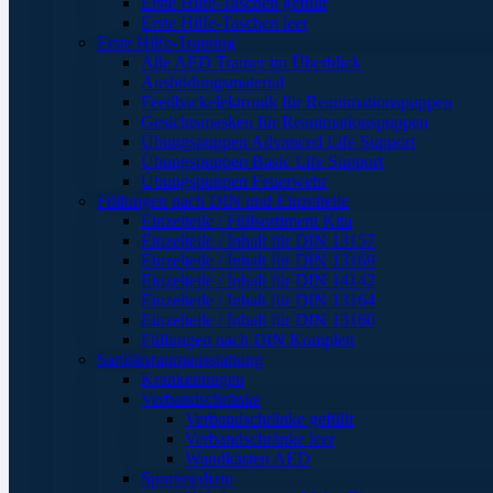
Erste Hilfe-Taschen gefüllt
Erste Hilfe-Taschen leer
Erste Hilfe-Training
Alle AED Trainer im Überblick
Ausbildungsmaterial
Feedbackelektronik für Reanimationspuppen
Gesichtsmasken für Reanimationspuppen
Übungspuppen Advanced Life Support
Übungspuppen Basic Life Support
Übungspuppen Feuerwehr
Füllungen nach DIN und Einzelteile
Einzelteile / Füllsortiment Kita
Einzelteile / Inhalt für DIN 13157
Einzelteile / Inhalt für DIN 13169
Einzelteile / Inhalt für DIN 14142
Einzelteile / Inhalt für DIN 13164
Einzelteile / Inhalt für DIN 13160
Füllungen nach DIN Komplett
Sanitätsraumausstattung
Krankentragen
Verbandschränke
Verbandschränke gefüllt
Verbandschränke leer
Wandkästen AED
Sportmedizin