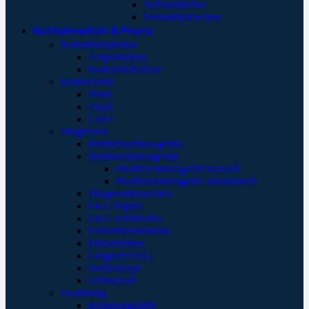
Verbandtücher
Verbandpäckchen
Notfallmedizin & Praxis
Notfallbehältnisse
Ampullarium
Notfallrucksäcke
Handschuhe
Nitril
Vinyl
Latex
Diagnostik
Blutzuckermessgeräte
Blutdruckmessgeräte
Blutdruckmessgerät manuell
Blutdruckmessgerät automatisch
Diagnostikleuchten
EKG Papier
EKG Elektroden
Fieberthermometer
Pulsoximeter
Langzeit EKG
Stethoskope
Ultraschall
Beatmung
Beatmungshilfe