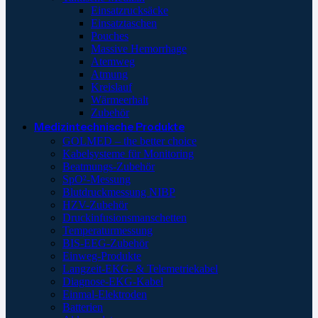
Einsatzrucksäcke
Einsatztaschen
Pouches
Massive Hemorrhage
Atemweg
Atmung
Kreislauf
Wärmeerhalt
Zubehör
Medizintechnische Produkte
GOLMED – the better choice
Kabelsysteme für Monitoring
Beatmungs-Zubehör
SpO²-Messung
Blutdruckmessung NIBP
HZV-Zubehör
Druckinfusionsmanschetten
Temperaturmessung
BIS-EEG-Zubehör
Einweg-Produkte
Langzeit-EKG- & Telemetriekabel
Diagnose-EKG-Kabel
Einmal-Elektroden
Batterien