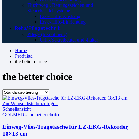
Fluchtweg-, Rettungszeichen und
Sicherheistleitsysteme
Erste-Hilfe-Aushang
Erste-Hilfe-Einrichtung
Reha/Pflegetechnik
Pflege (Inkontinenz)
Urin-/Sekretbeutel und -halter
Home
Produkte
the better choice
the better choice
Zur Wunschliste hinzufügen
Schnellansicht
GOLMED - the better choice
Einweg-Vlies-Tragetasche für LZ-EKG-Rekorder,
18×13 cm