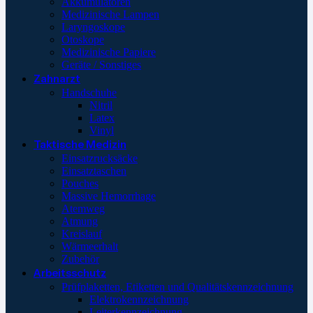
Akkumulatoren
Medizinische Lampen
Laryngoskope
Otoskope
Medizinische Papiere
Geräte / Sonstiges
Zahnarzt
Handschuhe
Nitril
Latex
Vinyl
Taktische Medizin
Einsatzrucksäcke
Einsatztaschen
Pouches
Massive Hemorrhage
Atemweg
Atmung
Kreislauf
Wärmeerhalt
Zubehör
Arbeitsschutz
Prüfplaketten, Etiketten und Qualitätskennzeichnung
Elektrokennzeichnung
Leiterkennzeichnung