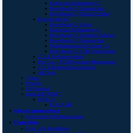
Elektroden & Batterien G3
Powerheart G5 Tragetaschen
Powerheart G3 Trainer Zubehör
Powerheart® G5
Powerheart G5 Geräte
Elektroden & Batterien G5
Powerheart G5 Sonstiges Zubehör
Powerheart G5 Tragetaschen
Wandhalterungen/Schränke G5
Powerheart G5 AED Wandschilder
ZOLL Rettungssymbole
PlusTrac – AED Programm-Management
ZOLL Training/Demonstration
AEDtrax
ViVest
Progetti
CU Medical
medical ECONET
MEPAD
ECO-AED
Katastrophenschutz
Unterkunft / Objektausstattung
Erste-Hilfe
Erste Hilfe Behältnisse