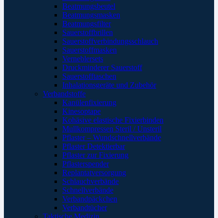
Beatmungsbeutel
Beatmungsmasken
Beatmungsfilter
Sauerstoffbrillen
Sauerstoffverbindungsschlauch
Sauerstoffmasken
Verneblersets
Druckminderer Sauerstoff
Sauerstofftaschen
Inhalationsgeräte und Zubehör
Verbandstoffe
Kanülenfixierung
Kinesoptape
Kohäsive elastische Fixierbinden
Mullkompressen Steril / Unsteril
Pflaster – Wundschnellverbände
Pflaster Detektierbar
Pflaster zur Fixierung
Pflasterspender
Replantatversorgung
Schlauchverbände
Schnellverbände
Verbandpäckchen
Verbandtücher
Taktische Medizin