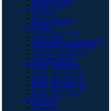
Erste Hilfe-Koffer gefüllt
Erste Hilfe-Koffer leer
Erste Hilfe Taschen u. Sets
Erste Hilfe-Sets
Erste Hilfe-Taschen gefüllt
Erste Hilfe-Taschen leer
Erste Hilfe-Training
Alle AED Trainer im Überblick
Ausbildungsmaterial
Feedbackelektronik für Reanimationspuppen
Gesichtsmasken für Reanimationspuppen
Übungspuppen Advanced Life Support
Übungspuppen Basic Life Support
Übungspuppen Feuerwehr
Füllungen nach DIN und Einzelteile
Einzelteile / Füllsortiment Kita
Einzelteile / Inhalt für DIN 13157
Einzelteile / Inhalt für DIN 13169
Einzelteile / Inhalt für DIN 14142
Einzelteile / Inhalt für DIN 13164
Einzelteile / Inhalt für DIN 13160
Füllungen nach DIN Komplett
Sanitätsraumausstattung
Krankentragen
Verbandschränke