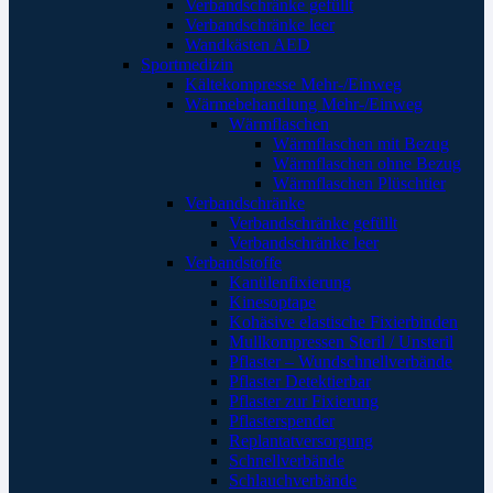
Verbandschränke gefüllt
Verbandschränke leer
Wandkästen AED
Sportmedizin
Kältekompresse Mehr-/Einweg
Wärmebehandlung Mehr-/Einweg
Wärmflaschen
Wärmflaschen mit Bezug
Wärmflaschen ohne Bezug
Wärmflaschen Plüschtier
Verbandschränke
Verbandschränke gefüllt
Verbandschränke leer
Verbandstoffe
Kanülenfixierung
Kinesoptape
Kohäsive elastische Fixierbinden
Mullkompressen Steril / Unsteril
Pflaster – Wundschnellverbände
Pflaster Detektierbar
Pflaster zur Fixierung
Pflasterspender
Replantatversorgung
Schnellverbände
Schlauchverbände