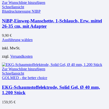
Zur Wunschliste hinzufügen
können
Schnellansicht
auf
Blutdruckmessung NIBP
der
Produktseite
NiBP-Einweg-Manschette, 1-Schlauch, Erw. mittel
gewählt
26-35 cm, mit Adapter
werden
9,90
€
Dieses
Ausführung wählen
Produkt
inkl. MwSt.
weist
mehrere
zzgl.
Versandkosten
Varianten
auf.
Die
Zur Wunschliste hinzufügen
Optionen
Schnellansicht
können
GOLMED - the better choice
auf
der
EKG-Schaumstoffelektrode, Solid Gel, Ø 40 mm,
Produktseite
1.200 Stück
gewählt
werden
159,95
€