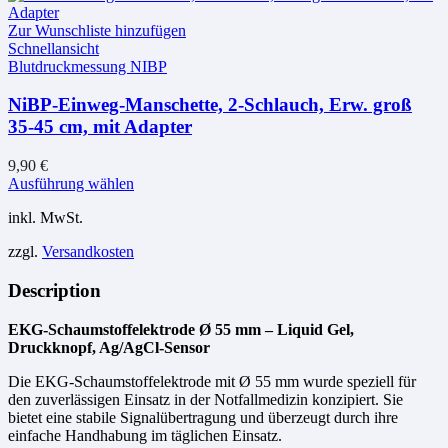
Zur Wunschliste hinzufügen
Schnellansicht
Blutdruckmessung NIBP
NiBP-Einweg-Manschette, 2-Schlauch, Erw. groß
35-45 cm, mit Adapter
9,90
€
Dieses
Ausführung wählen
Produkt
inkl. MwSt.
weist
mehrere
zzgl.
Versandkosten
Varianten
auf.
Description
Die
Optionen
können
EKG-Schaumstoffelektrode Ø 55 mm – Liquid Gel,
auf
Druckknopf, Ag/AgCl-Sensor
der
Produktseite
Die EKG-Schaumstoffelektrode mit Ø 55 mm wurde speziell für
gewählt
den zuverlässigen Einsatz in der Notfallmedizin konzipiert. Sie
werden
bietet eine stabile Signalübertragung und überzeugt durch ihre
einfache Handhabung im täglichen Einsatz.