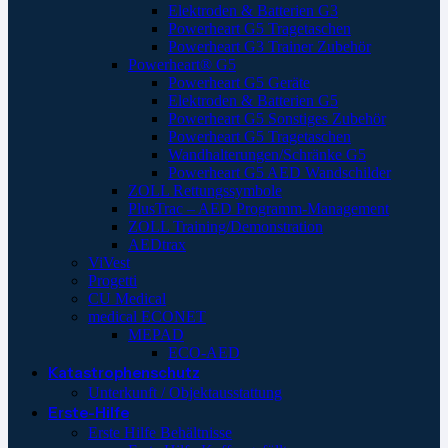
Elektroden & Batterien G3
Powerheart G5 Tragetaschen
Powerheart G3 Trainer Zubehör
Powerheart® G5
Powerheart G5 Geräte
Elektroden & Batterien G5
Powerheart G5 Sonstiges Zubehör
Powerheart G5 Tragetaschen
Wandhalterungen/Schränke G5
Powerheart G5 AED Wandschilder
ZOLL Rettungssymbole
PlusTrac – AED Programm-Management
ZOLL Training/Demonstration
AEDtrax
ViVest
Progetti
CU Medical
medical ECONET
MEPAD
ECO-AED
Katastrophenschutz
Unterkunft / Objektausstattung
Erste-Hilfe
Erste Hilfe Behältnisse