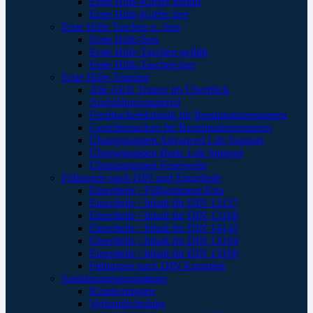
Erste Hilfe-Koffer gefüllt
Erste Hilfe-Koffer leer
Erste Hilfe Taschen u. Sets
Erste Hilfe-Sets
Erste Hilfe-Taschen gefüllt
Erste Hilfe-Taschen leer
Erste Hilfe-Training
Alle AED Trainer im Überblick
Ausbildungsmaterial
Feedbackelektronik für Reanimationspuppen
Gesichtsmasken für Reanimationspuppen
Übungspuppen Advanced Life Support
Übungspuppen Basic Life Support
Übungspuppen Feuerwehr
Füllungen nach DIN und Einzelteile
Einzelteile / Füllsortiment Kita
Einzelteile / Inhalt für DIN 13157
Einzelteile / Inhalt für DIN 13169
Einzelteile / Inhalt für DIN 14142
Einzelteile / Inhalt für DIN 13164
Einzelteile / Inhalt für DIN 13160
Füllungen nach DIN Komplett
Sanitätsraumausstattung
Krankentragen
Verbandschränke