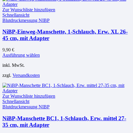
Die
Optionen
Zur Wunschliste hinzufügen
können
Schnellansicht
auf
Blutdruckmessung NIBP
der
Produktseite
NiBP-Einweg-Manschette, 1-Schlauch, Erw. XL 26-
gewählt
45 cm, mit Adapter
werden
9,90
€
Dieses
Ausführung wählen
Produkt
inkl. MwSt.
weist
mehrere
zzgl.
Versandkosten
Varianten
auf.
Die
Optionen
Zur Wunschliste hinzufügen
können
Schnellansicht
auf
Blutdruckmessung NIBP
der
Produktseite
NiBP-Manschette BC1, 1-Schlauch, Erw. mittel 27-
gewählt
35 cm, mit Adapter
werden