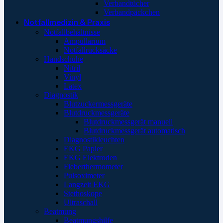
Verbandtücher
Verbandpäckchen
Notfallmedizin & Praxis
Notfallbehältnisse
Ampullarium
Notfallrucksäcke
Handschuhe
Nitril
Vinyl
Latex
Diagnostik
Blutzuckermessgeräte
Blutdruckmessgeräte
Blutdruckmessgerät manuell
Blutdruckmessgerät automatisch
Diagnostikleuchten
EKG Papier
EKG Elektroden
Fieberthermometer
Pulsoximeter
Langzeit EKG
Stethoskope
Ultraschall
Beatmung
Beatmungshilfe