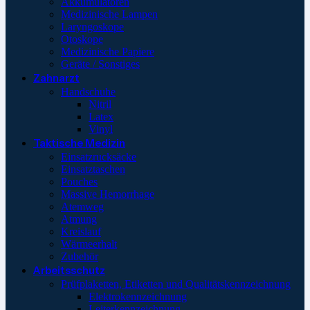
Akkumulatoren
Medizinische Lampen
Laryngoskope
Otoskope
Medizinische Papiere
Geräte / Sonstiges
Zahnarzt
Handschuhe
Nitril
Latex
Vinyl
Taktische Medizin
Einsatzrucksäcke
Einsatztaschen
Pouches
Massive Hemorrhage
Atemweg
Atmung
Kreislauf
Wärmeerhalt
Zubehör
Arbeitsschutz
Prüfplaketten, Etiketten und Qualitätskennzeichnung
Elektrokennzeichnung
Leiterkennzeichnung