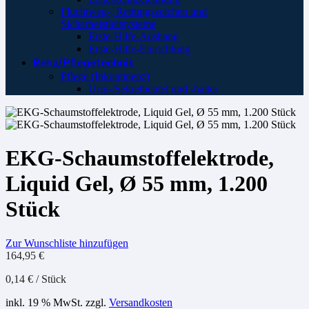
Fluchtweg-, Rettungszeichen und
Sicherheistleitsysteme
Erste-Hilfe-Aushang
Erste-Hilfe-Einrichtung
Reha/Pflegetechnik
Pflege (Inkontinenz)
Urin-/Sekretbeutel und -halter
EKG-Schaumstoffelektrode,
Liquid Gel, Ø 55 mm, 1.200
Stück
Zur Wunschliste hinzufügen
164,95
€
0,14
€
/
Stück
inkl. 19 % MwSt.
zzgl.
Versandkosten