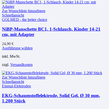
Zur Wunschliste hinzufügen
Schnellansicht
GOLMED - the better choice
NiBP-Manschette BC1, 1-Schlauch, Kinder 14-21
cm, mit Adapter
24,90
€
Dieses
Ausführung wählen
Produkt
inkl. MwSt.
weist
mehrere
zzgl.
Versandkosten
Varianten
auf.
Die
Zur Wunschliste hinzufügen
Optionen
Schnellansicht
können
Einmal-Elektroden
auf
der
EKG-Schaumstoffelektrode, Solid Gel, Ø 30 mm,
Produktseite
1.200 Stück
gewählt
werden