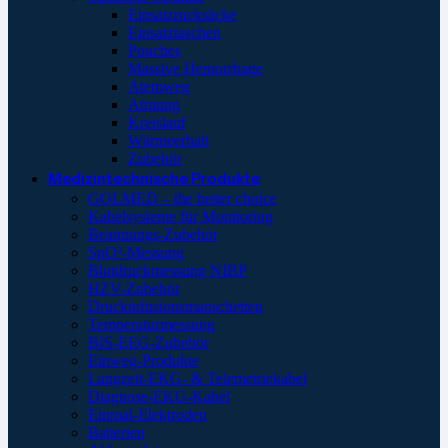
Einsatzrucksäcke
Einsatztaschen
Pouches
Massive Hemorrhage
Atemweg
Atmung
Kreislauf
Wärmeerhalt
Zubehör
Medizintechnische Produkte
GOLMED – the better choice
Kabelsysteme für Monitoring
Beatmungs-Zubehör
SpO²-Messung
Blutdruckmessung NIBP
HZV-Zubehör
Druckinfusionsmanschetten
Temperaturmessung
BIS-EEG-Zubehör
Einweg-Produkte
Langzeit-EKG- & Telemetriekabel
Diagnose-EKG-Kabel
Einmal-Elektroden
Batterien