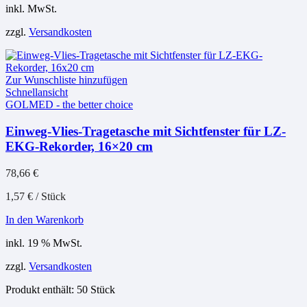
inkl. MwSt.
weist
mehrere
zzgl.
Versandkosten
Varianten
auf.
Die
Optionen
Zur Wunschliste hinzufügen
können
Schnellansicht
auf
GOLMED - the better choice
der
Produktseite
Einweg-Vlies-Tragetasche mit Sichtfenster für LZ-
gewählt
EKG-Rekorder, 16×20 cm
werden
78,66
€
1,57
€
/
Stück
In den Warenkorb
inkl. 19 % MwSt.
zzgl.
Versandkosten
Produkt enthält: 50
Stück