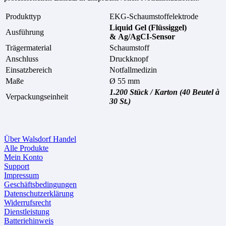
Produkttyp
EKG-Schaumstoffelektrode
Liquid Gel (Flüssiggel)
Ausführung
& Ag/AgCI-Sensor
Trägermaterial
Schaumstoff
Anschluss
Druckknopf
Einsatzbereich
Notfallmedizin
Maße
Ø 55 mm
1.200 Stück / Karton (40 Beutel à
Verpackungseinheit
30 St.)
Über Walsdorf Handel
Alle Produkte
Mein Konto
Support
Impressum
Geschäftsbedingungen
Datenschutzerklärung
Widerrufsrecht
Dienstleistung
Batteriehinweis