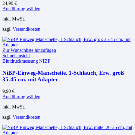
24,90
€
Dieses
Ausführung wählen
Produkt
inkl. MwSt.
weist
mehrere
zzgl.
Versandkosten
Varianten
auf.
Die
Optionen
Zur Wunschliste hinzufügen
können
Schnellansicht
auf
Blutdruckmessung NIBP
der
Produktseite
NiBP-Einweg-Manschette, 1-Schlauch, Erw. groß
gewählt
35-45 cm, mit Adapter
werden
9,90
€
Dieses
Ausführung wählen
Produkt
inkl. MwSt.
weist
mehrere
zzgl.
Versandkosten
Varianten
auf.
Die
Optionen