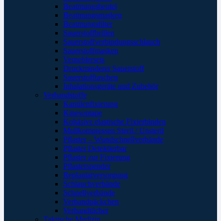
Beatmungsbeutel
Beatmungsmasken
Beatmungsfilter
Sauerstoffbrillen
Sauerstoffverbindungsschlauch
Sauerstoffmasken
Verneblersets
Druckminderer Sauerstoff
Sauerstofftaschen
Inhalationsgeräte und Zubehör
Verbandstoffe
Kanülenfixierung
Kinesoptape
Kohäsive elastische Fixierbinden
Mullkompressen Steril / Unsteril
Pflaster – Wundschnellverbände
Pflaster Detektierbar
Pflaster zur Fixierung
Pflasterspender
Replantatversorgung
Schlauchverbände
Schnellverbände
Verbandpäckchen
Verbandtücher
Taktische Medizin