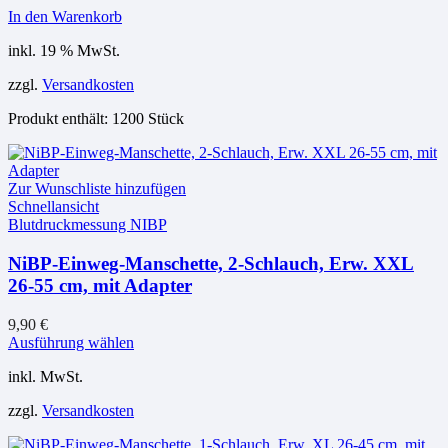
In den Warenkorb
inkl. 19 % MwSt.
zzgl.
Versandkosten
Produkt enthält: 1200
Stück
Zur Wunschliste hinzufügen
Schnellansicht
Blutdruckmessung NIBP
NiBP-Einweg-Manschette, 2-Schlauch, Erw. XXL
26-55 cm, mit Adapter
9,90
€
Dieses
Ausführung wählen
Produkt
inkl. MwSt.
weist
mehrere
zzgl.
Versandkosten
Varianten
auf.