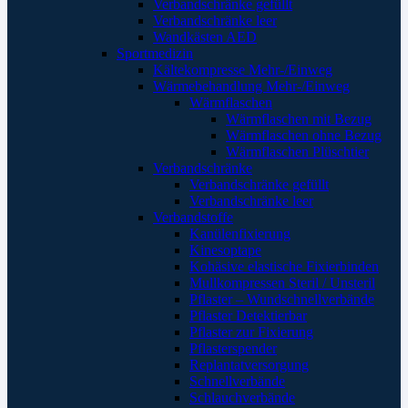
Verbandschränke gefüllt
Verbandschränke leer
Wandkästen AED
Sportmedizin
Kältekompresse Mehr-/Einweg
Wärmebehandlung Mehr-/Einweg
Wärmflaschen
Wärmflaschen mit Bezug
Wärmflaschen ohne Bezug
Wärmflaschen Plüschtier
Verbandschränke
Verbandschränke gefüllt
Verbandschränke leer
Verbandstoffe
Kanülenfixierung
Kinesoptape
Kohäsive elastische Fixierbinden
Mullkompressen Steril / Unsteril
Pflaster – Wundschnellverbände
Pflaster Detektierbar
Pflaster zur Fixierung
Pflasterspender
Replantatversorgung
Schnellverbände
Schlauchverbände