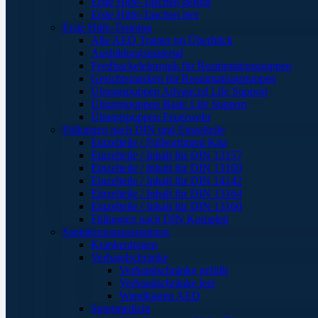
Erste Hilfe-Taschen gefüllt
Erste Hilfe-Taschen leer
Erste Hilfe-Training
Alle AED Trainer im Überblick
Ausbildungsmaterial
Feedbackelektronik für Reanimationspuppen
Gesichtsmasken für Reanimationspuppen
Übungspuppen Advanced Life Support
Übungspuppen Basic Life Support
Übungspuppen Feuerwehr
Füllungen nach DIN und Einzelteile
Einzelteile / Füllsortiment Kita
Einzelteile / Inhalt für DIN 13157
Einzelteile / Inhalt für DIN 13169
Einzelteile / Inhalt für DIN 14142
Einzelteile / Inhalt für DIN 13164
Einzelteile / Inhalt für DIN 13160
Füllungen nach DIN Komplett
Sanitätsraumausstattung
Krankentragen
Verbandschränke
Verbandschränke gefüllt
Verbandschränke leer
Wandkästen AED
Sportmedizin