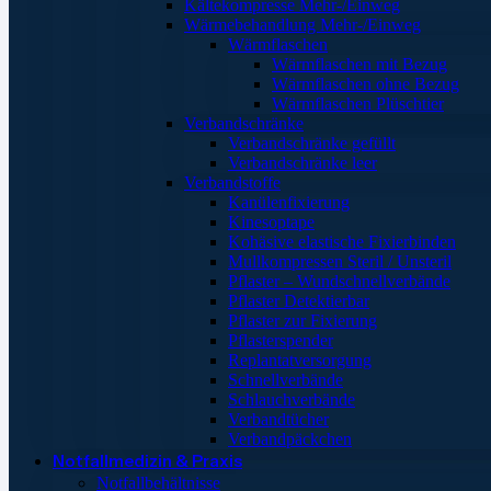
Kältekompresse Mehr-/Einweg
Wärmebehandlung Mehr-/Einweg
Wärmflaschen
Wärmflaschen mit Bezug
Wärmflaschen ohne Bezug
Wärmflaschen Plüschtier
Verbandschränke
Verbandschränke gefüllt
Verbandschränke leer
Verbandstoffe
Kanülenfixierung
Kinesoptape
Kohäsive elastische Fixierbinden
Mullkompressen Steril / Unsteril
Pflaster – Wundschnellverbände
Pflaster Detektierbar
Pflaster zur Fixierung
Pflasterspender
Replantatversorgung
Schnellverbände
Schlauchverbände
Verbandtücher
Verbandpäckchen
Notfallmedizin & Praxis
Notfallbehältnisse