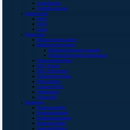
Ampullarium
Notfallrucksäcke
Handschuhe
Nitril
Vinyl
Latex
Diagnostik
Blutzuckermessgeräte
Blutdruckmessgeräte
Blutdruckmessgerät manuell
Blutdruckmessgerät automatisch
Diagnostikleuchten
EKG Papier
EKG Elektroden
Fieberthermometer
Pulsoximeter
Langzeit EKG
Stethoskope
Ultraschall
Beatmung
Beatmungshilfe
Beatmungsbeutel
Beatmungsmasken
Beatmungsfilter
Sauerstoffbrillen