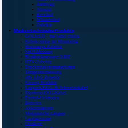
Atemweg
Atmung
Kreislauf
Wärmeerhalt
Zubehör
Medizintechnische Produkte
GOLMED – the better choice
Kabelsysteme für Monitoring
Beatmungs-Zubehör
SpO²-Messung
Blutdruckmessung NIBP
HZV-Zubehör
Druckinfusionsmanschetten
Temperaturmessung
BIS-EEG-Zubehör
Einweg-Produkte
Langzeit-EKG- & Telemetriekabel
Diagnose-EKG-Kabel
Einmal-Elektroden
Batterien
Akkumulatoren
Medizinische Lampen
Laryngoskope
Otoskope