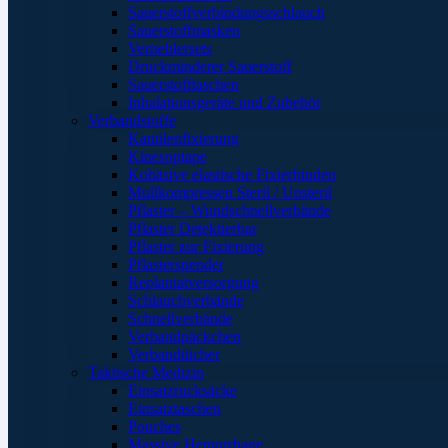
Sauerstoffverbindungsschlauch
Sauerstoffmasken
Verneblersets
Druckminderer Sauerstoff
Sauerstofftaschen
Inhalationsgeräte und Zubehör
Verbandstoffe
Kanülenfixierung
Kinesoptape
Kohäsive elastische Fixierbinden
Mullkompressen Steril / Unsteril
Pflaster – Wundschnellverbände
Pflaster Detektierbar
Pflaster zur Fixierung
Pflasterspender
Replantatversorgung
Schlauchverbände
Schnellverbände
Verbandpäckchen
Verbandtücher
Taktische Medizin
Einsatzrucksäcke
Einsatztaschen
Pouches
Massive Hemorrhage