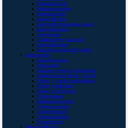
Beatmungsbeutel
Beatmungsmasken
Beatmungsfilter
Sauerstoffbrillen
Sauerstoffverbindungsschlauch
Sauerstoffmasken
Verneblersets
Druckminderer Sauerstoff
Sauerstofftaschen
Inhalationsgeräte und Zubehör
Verbandstoffe
Kanülenfixierung
Kinesoptape
Kohäsive elastische Fixierbinden
Mullkompressen Steril / Unsteril
Pflaster – Wundschnellverbände
Pflaster Detektierbar
Pflaster zur Fixierung
Pflasterspender
Replantatversorgung
Schlauchverbände
Schnellverbände
Verbandpäckchen
Verbandtücher
Taktische Medizin