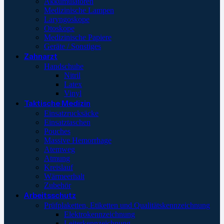
Akkumulatoren
Medizinische Lampen
Laryngoskope
Otoskope
Medizinische Papiere
Geräte / Sonstiges
Zahnarzt
Handschuhe
Nitril
Latex
Vinyl
Taktische Medizin
Einsatzrucksäcke
Einsatztaschen
Pouches
Massive Hemorrhage
Atemweg
Atmung
Kreislauf
Wärmeerhalt
Zubehör
Arbeitsschutz
Prüfplaketten, Etiketten und Qualitätskennzeichnung
Elektrokennzeichnung
Leiterkennzeichnung