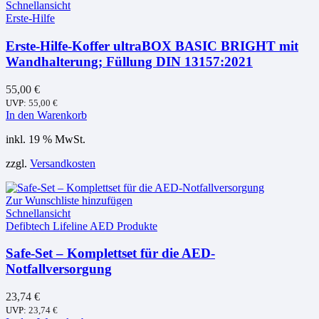
Schnellansicht
Erste-Hilfe
Erste-Hilfe-Koffer ultraBOX BASIC BRIGHT mit
Wandhalterung; Füllung DIN 13157:2021
55,00
€
UVP:
55,00
€
In den Warenkorb
inkl. 19 % MwSt.
zzgl.
Versandkosten
Zur Wunschliste hinzufügen
Schnellansicht
Defibtech Lifeline AED Produkte
Safe-Set – Komplettset für die AED-
Notfallversorgung
23,74
€
UVP:
23,74
€