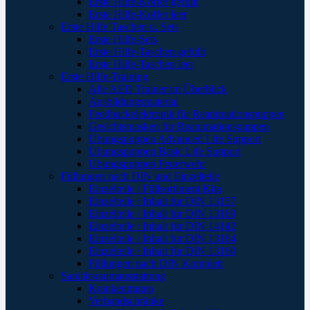
Erste Hilfe-Koffer gefüllt
Erste Hilfe-Koffer leer
Erste Hilfe Taschen u. Sets
Erste Hilfe-Sets
Erste Hilfe-Taschen gefüllt
Erste Hilfe-Taschen leer
Erste Hilfe-Training
Alle AED Trainer im Überblick
Ausbildungsmaterial
Feedbackelektronik für Reanimationspuppen
Gesichtsmasken für Reanimationspuppen
Übungspuppen Advanced Life Support
Übungspuppen Basic Life Support
Übungspuppen Feuerwehr
Füllungen nach DIN und Einzelteile
Einzelteile / Füllsortiment Kita
Einzelteile / Inhalt für DIN 13157
Einzelteile / Inhalt für DIN 13169
Einzelteile / Inhalt für DIN 14142
Einzelteile / Inhalt für DIN 13164
Einzelteile / Inhalt für DIN 13160
Füllungen nach DIN Komplett
Sanitätsraumausstattung
Krankentragen
Verbandschränke