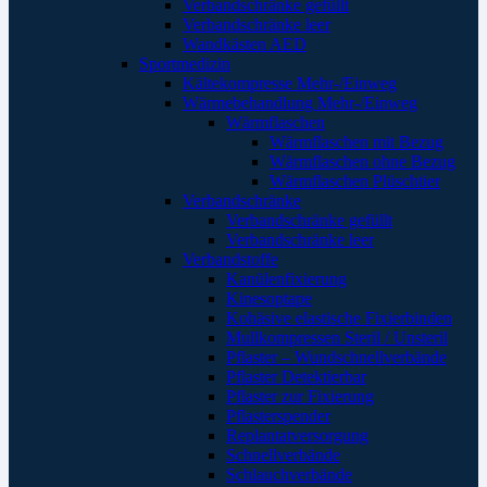
Verbandschränke gefüllt
Verbandschränke leer
Wandkästen AED
Sportmedizin
Kältekompresse Mehr-/Einweg
Wärmebehandlung Mehr-/Einweg
Wärmflaschen
Wärmflaschen mit Bezug
Wärmflaschen ohne Bezug
Wärmflaschen Plüschtier
Verbandschränke
Verbandschränke gefüllt
Verbandschränke leer
Verbandstoffe
Kanülenfixierung
Kinesoptape
Kohäsive elastische Fixierbinden
Mullkompressen Steril / Unsteril
Pflaster – Wundschnellverbände
Pflaster Detektierbar
Pflaster zur Fixierung
Pflasterspender
Replantatversorgung
Schnellverbände
Schlauchverbände