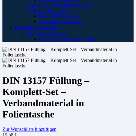
Fluchtweg-, Rettungszeichen und
Sicherheistleitsysteme
Erste-Hilfe-Aushang
Erste-Hilfe-Einrichtung
Reha/Pflegetechnik
Pflege (Inkontinenz)
Urin-/Sekretbeutel und -halter
DIN 13157 Füllung –
Komplett-Set –
Verbandmaterial in
Folientasche
Zur Wunschliste hinzufügen
19,58
€