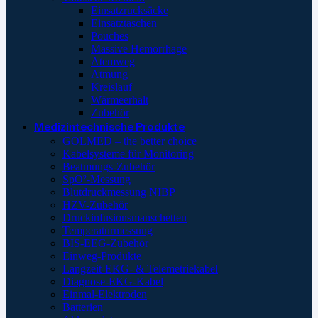
Einsatzrucksäcke
Einsatztaschen
Pouches
Massive Hemorrhage
Atemweg
Atmung
Kreislauf
Wärmeerhalt
Zubehör
Medizintechnische Produkte
GOLMED – the better choice
Kabelsysteme für Monitoring
Beatmungs-Zubehör
SpO²-Messung
Blutdruckmessung NIBP
HZV-Zubehör
Druckinfusionsmanschetten
Temperaturmessung
BIS-EEG-Zubehör
Einweg-Produkte
Langzeit-EKG- & Telemetriekabel
Diagnose-EKG-Kabel
Einmal-Elektroden
Batterien