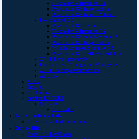
Elektroden & Batterien G3
Powerheart G5 Tragetaschen
Powerheart G3 Trainer Zubehör
Powerheart® G5
Powerheart G5 Geräte
Elektroden & Batterien G5
Powerheart G5 Sonstiges Zubehör
Powerheart G5 Tragetaschen
Wandhalterungen/Schränke G5
Powerheart G5 AED Wandschilder
ZOLL Rettungssymbole
PlusTrac – AED Programm-Management
ZOLL Training/Demonstration
AEDtrax
ViVest
Progetti
CU Medical
medical ECONET
MEPAD
ECO-AED
Katastrophenschutz
Unterkunft / Objektausstattung
Erste-Hilfe
Erste Hilfe Behältnisse