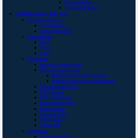
Verbandtücher
Verbandpäckchen
Notfallmedizin & Praxis
Notfallbehältnisse
Ampullarium
Notfallrucksäcke
Handschuhe
Nitril
Vinyl
Latex
Diagnostik
Blutzuckermessgeräte
Blutdruckmessgeräte
Blutdruckmessgerät manuell
Blutdruckmessgerät automatisch
Diagnostikleuchten
EKG Papier
EKG Elektroden
Fieberthermometer
Pulsoximeter
Langzeit EKG
Stethoskope
Ultraschall
Beatmung
Beatmungshilfe