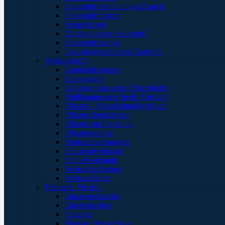
Sauerstoffverbindungsschlauch
Sauerstoffmasken
Verneblersets
Druckminderer Sauerstoff
Sauerstofftaschen
Inhalationsgeräte und Zubehör
Verbandstoffe
Kanülenfixierung
Kinesoptape
Kohäsive elastische Fixierbinden
Mullkompressen Steril / Unsteril
Pflaster – Wundschnellverbände
Pflaster Detektierbar
Pflaster zur Fixierung
Pflasterspender
Replantatversorgung
Schlauchverbände
Schnellverbände
Verbandpäckchen
Verbandtücher
Taktische Medizin
Einsatzrucksäcke
Einsatztaschen
Pouches
Massive Hemorrhage