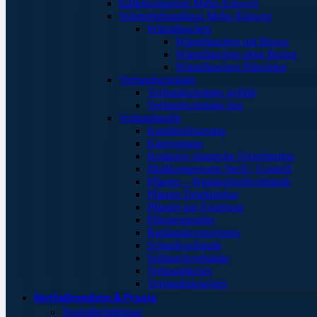
Kältekompresse Mehr-/Einweg
Wärmebehandlung Mehr-/Einweg
Wärmflaschen
Wärmflaschen mit Bezug
Wärmflaschen ohne Bezug
Wärmflaschen Plüschtier
Verbandschränke
Verbandschränke gefüllt
Verbandschränke leer
Verbandstoffe
Kanülenfixierung
Kinesoptape
Kohäsive elastische Fixierbinden
Mullkompressen Steril / Unsteril
Pflaster – Wundschnellverbände
Pflaster Detektierbar
Pflaster zur Fixierung
Pflasterspender
Replantatversorgung
Schnellverbände
Schlauchverbände
Verbandtücher
Verbandpäckchen
Notfallmedizin & Praxis
Notfallbehältnisse