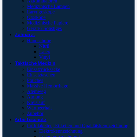
Akkumulatoren
Medizinische Lampen
Laryngoskope
Otoskope
Medizinische Papiere
Geräte / Sonstiges
Zahnarzt
Handschuhe
Nitril
Latex
Vinyl
Taktische Medizin
Einsatzrucksäcke
Einsatztaschen
Pouches
Massive Hemorrhage
Atemweg
Atmung
Kreislauf
Wärmeerhalt
Zubehör
Arbeitsschutz
Prüfplaketten, Etiketten und Qualitätskennzeichnung
Elektrokennzeichnung
Leiterkennzeichnung