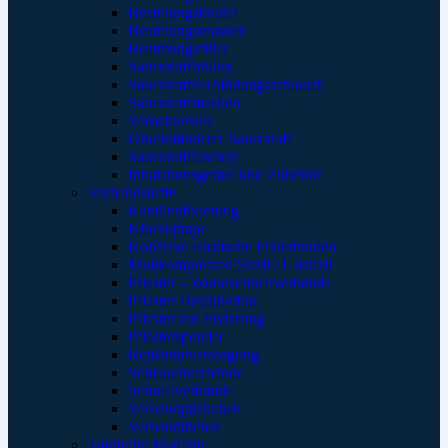
Beatmungsbeutel
Beatmungsmasken
Beatmungsfilter
Sauerstoffbrillen
Sauerstoffverbindungsschlauch
Sauerstoffmasken
Verneblersets
Druckminderer Sauerstoff
Sauerstofftaschen
Inhalationsgeräte und Zubehör
Verbandstoffe
Kanülenfixierung
Kinesoptape
Kohäsive elastische Fixierbinden
Mullkompressen Steril / Unsteril
Pflaster – Wundschnellverbände
Pflaster Detektierbar
Pflaster zur Fixierung
Pflasterspender
Replantatversorgung
Schlauchverbände
Schnellverbände
Verbandpäckchen
Verbandtücher
Taktische Medizin