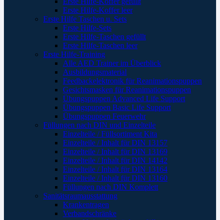
Erste Hilfe-Koffer gefüllt
Erste Hilfe-Koffer leer
Erste Hilfe Taschen u. Sets
Erste Hilfe-Sets
Erste Hilfe-Taschen gefüllt
Erste Hilfe-Taschen leer
Erste Hilfe-Training
Alle AED Trainer im Überblick
Ausbildungsmaterial
Feedbackelektronik für Reanimationspuppen
Gesichtsmasken für Reanimationspuppen
Übungspuppen Advanced Life Support
Übungspuppen Basic Life Support
Übungspuppen Feuerwehr
Füllungen nach DIN und Einzelteile
Einzelteile / Füllsortiment Kita
Einzelteile / Inhalt für DIN 13157
Einzelteile / Inhalt für DIN 13169
Einzelteile / Inhalt für DIN 14142
Einzelteile / Inhalt für DIN 13164
Einzelteile / Inhalt für DIN 13160
Füllungen nach DIN Komplett
Sanitätsraumausstattung
Krankentragen
Verbandschränke