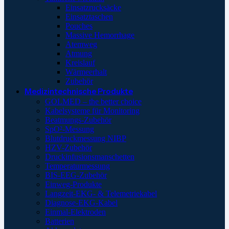
Einsatzrucksäcke
Einsatztaschen
Pouches
Massive Hemorrhage
Atemweg
Atmung
Kreislauf
Wärmeerhalt
Zubehör
Medizintechnische Produkte
GOLMED – the better choice
Kabelsysteme für Monitoring
Beatmungs-Zubehör
SpO²-Messung
Blutdruckmessung NIBP
HZV-Zubehör
Druckinfusionsmanschetten
Temperaturmessung
BIS-EEG-Zubehör
Einweg-Produkte
Langzeit-EKG- & Telemetriekabel
Diagnose-EKG-Kabel
Einmal-Elektroden
Batterien