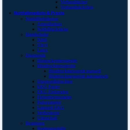
Verbandtücher
Verbandpäckchen
Notfallmedizin & Praxis
Notfallbehältnisse
Ampullarium
Notfallrucksäcke
Handschuhe
Nitril
Vinyl
Latex
Diagnostik
Blutzuckermessgeräte
Blutdruckmessgeräte
Blutdruckmessgerät manuell
Blutdruckmessgerät automatisch
Diagnostikleuchten
EKG Papier
EKG Elektroden
Fieberthermometer
Pulsoximeter
Langzeit EKG
Stethoskope
Ultraschall
Beatmung
Beatmungshilfe