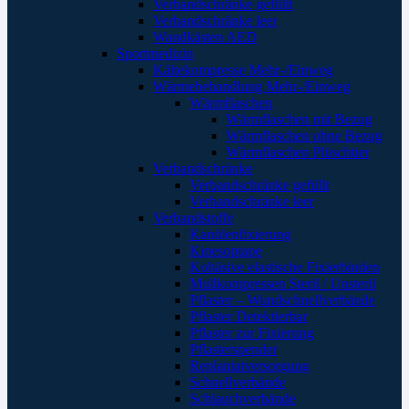
Verbandschränke gefüllt
Verbandschränke leer
Wandkästen AED
Sportmedizin
Kältekompresse Mehr-/Einweg
Wärmebehandlung Mehr-/Einweg
Wärmflaschen
Wärmflaschen mit Bezug
Wärmflaschen ohne Bezug
Wärmflaschen Plüschtier
Verbandschränke
Verbandschränke gefüllt
Verbandschränke leer
Verbandstoffe
Kanülenfixierung
Kinesoptape
Kohäsive elastische Fixierbinden
Mullkompressen Steril / Unsteril
Pflaster – Wundschnellverbände
Pflaster Detektierbar
Pflaster zur Fixierung
Pflasterspender
Replantatversorgung
Schnellverbände
Schlauchverbände