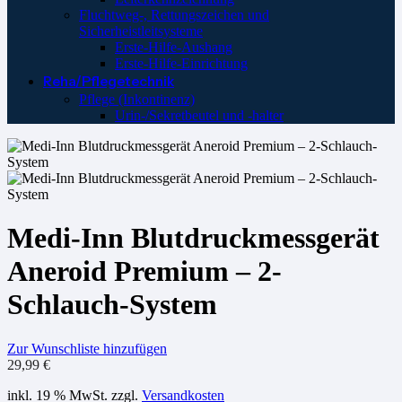
Fluchtweg-, Rettungszeichen und
Sicherheistleitsysteme
Erste-Hilfe-Aushang
Erste-Hilfe-Einrichtung
Reha/Pflegetechnik
Pflege (Inkontinenz)
Urin-/Sekretbeutel und -halter
Medi-Inn Blutdruckmessgerät
Aneroid Premium – 2-
Schlauch-System
Zur Wunschliste hinzufügen
29,99
€
inkl. 19 % MwSt.
zzgl.
Versandkosten