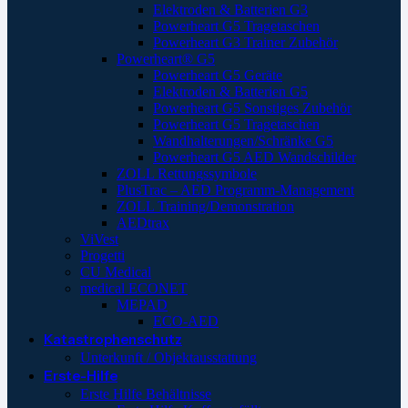
Elektroden & Batterien G3
Powerheart G5 Tragetaschen
Powerheart G3 Trainer Zubehör
Powerheart® G5
Powerheart G5 Geräte
Elektroden & Batterien G5
Powerheart G5 Sonstiges Zubehör
Powerheart G5 Tragetaschen
Wandhalterungen/Schränke G5
Powerheart G5 AED Wandschilder
ZOLL Rettungssymbole
PlusTrac – AED Programm-Management
ZOLL Training/Demonstration
AEDtrax
ViVest
Progetti
CU Medical
medical ECONET
MEPAD
ECO-AED
Katastrophenschutz
Unterkunft / Objektausstattung
Erste-Hilfe
Erste Hilfe Behältnisse