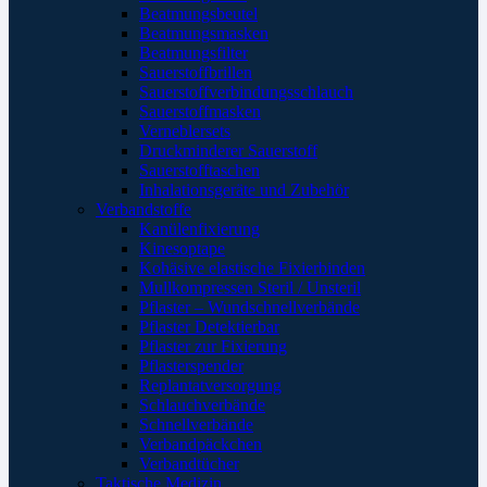
Beatmungsbeutel
Beatmungsmasken
Beatmungsfilter
Sauerstoffbrillen
Sauerstoffverbindungsschlauch
Sauerstoffmasken
Verneblersets
Druckminderer Sauerstoff
Sauerstofftaschen
Inhalationsgeräte und Zubehör
Verbandstoffe
Kanülenfixierung
Kinesoptape
Kohäsive elastische Fixierbinden
Mullkompressen Steril / Unsteril
Pflaster – Wundschnellverbände
Pflaster Detektierbar
Pflaster zur Fixierung
Pflasterspender
Replantatversorgung
Schlauchverbände
Schnellverbände
Verbandpäckchen
Verbandtücher
Taktische Medizin