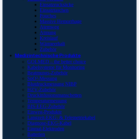
Einsatzrucksäcke
Einsatztaschen
Pouches
Massive Hemorrhage
Atemweg
Atmung
Kreislauf
Wärmeerhalt
Zubehör
Medizintechnische Produkte
GOLMED – the better choice
Kabelsysteme für Monitoring
Beatmungs-Zubehör
SpO²-Messung
Blutdruckmessung NIBP
HZV-Zubehör
Druckinfusionsmanschetten
Temperaturmessung
BIS-EEG-Zubehör
Einweg-Produkte
Langzeit-EKG- & Telemetriekabel
Diagnose-EKG-Kabel
Einmal-Elektroden
Batterien