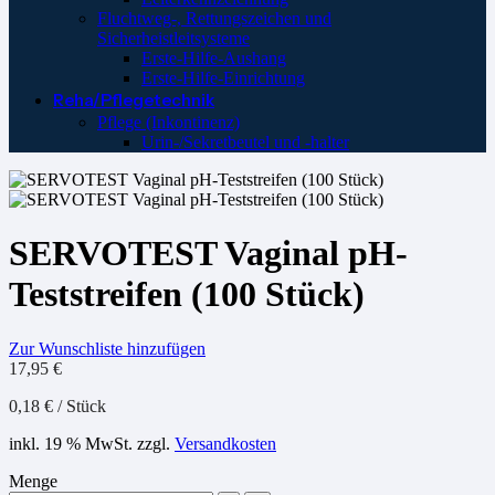
Fluchtweg-, Rettungszeichen und
Sicherheistleitsysteme
Erste-Hilfe-Aushang
Erste-Hilfe-Einrichtung
Reha/Pflegetechnik
Pflege (Inkontinenz)
Urin-/Sekretbeutel und -halter
SERVOTEST Vaginal pH-
Teststreifen (100 Stück)
Zur Wunschliste hinzufügen
17,95
€
0,18
€
/
Stück
inkl. 19 % MwSt.
zzgl.
Versandkosten
Menge