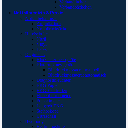
Verbandtücher
Verbandpäckchen
Notfallmedizin & Praxis
Notfallbehältnisse
Ampullarium
Notfallrucksäcke
Handschuhe
Nitril
Vinyl
Latex
Diagnostik
Blutzuckermessgeräte
Blutdruckmessgeräte
Blutdruckmessgerät manuell
Blutdruckmessgerät automatisch
Diagnostikleuchten
EKG Papier
EKG Elektroden
Fieberthermometer
Pulsoximeter
Langzeit EKG
Stethoskope
Ultraschall
Beatmung
Beatmungshilfe