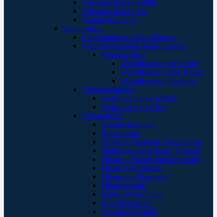
Verbandschränke gefüllt
Verbandschränke leer
Wandkästen AED
Sportmedizin
Kältekompresse Mehr-/Einweg
Wärmebehandlung Mehr-/Einweg
Wärmflaschen
Wärmflaschen mit Bezug
Wärmflaschen ohne Bezug
Wärmflaschen Plüschtier
Verbandschränke
Verbandschränke gefüllt
Verbandschränke leer
Verbandstoffe
Kanülenfixierung
Kinesoptape
Kohäsive elastische Fixierbinden
Mullkompressen Steril / Unsteril
Pflaster – Wundschnellverbände
Pflaster Detektierbar
Pflaster zur Fixierung
Pflasterspender
Replantatversorgung
Schnellverbände
Schlauchverbände