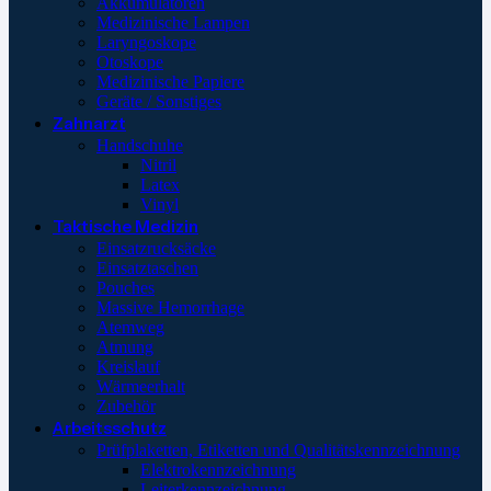
Akkumulatoren
Medizinische Lampen
Laryngoskope
Otoskope
Medizinische Papiere
Geräte / Sonstiges
Zahnarzt
Handschuhe
Nitril
Latex
Vinyl
Taktische Medizin
Einsatzrucksäcke
Einsatztaschen
Pouches
Massive Hemorrhage
Atemweg
Atmung
Kreislauf
Wärmeerhalt
Zubehör
Arbeitsschutz
Prüfplaketten, Etiketten und Qualitätskennzeichnung
Elektrokennzeichnung
Leiterkennzeichnung