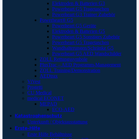
Elektroden & Batterien G3
Powerheart G5 Tragetaschen
Powerheart G3 Trainer Zubehör
Powerheart® G5
Powerheart G5 Geräte
Elektroden & Batterien G5
Powerheart G5 Sonstiges Zubehör
Powerheart G5 Tragetaschen
Wandhalterungen/Schränke G5
Powerheart G5 AED Wandschilder
ZOLL Rettungssymbole
PlusTrac – AED Programm-Management
ZOLL Training/Demonstration
AEDtrax
ViVest
Progetti
CU Medical
medical ECONET
MEPAD
ECO-AED
Katastrophenschutz
Unterkunft / Objektausstattung
Erste-Hilfe
Erste Hilfe Behältnisse