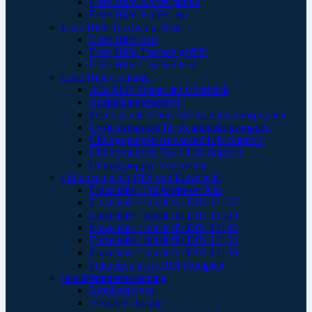
Erste Hilfe-Koffer gefüllt
Erste Hilfe-Koffer leer
Erste Hilfe Taschen u. Sets
Erste Hilfe-Sets
Erste Hilfe-Taschen gefüllt
Erste Hilfe-Taschen leer
Erste Hilfe-Training
Alle AED Trainer im Überblick
Ausbildungsmaterial
Feedbackelektronik für Reanimationspuppen
Gesichtsmasken für Reanimationspuppen
Übungspuppen Advanced Life Support
Übungspuppen Basic Life Support
Übungspuppen Feuerwehr
Füllungen nach DIN und Einzelteile
Einzelteile / Füllsortiment Kita
Einzelteile / Inhalt für DIN 13157
Einzelteile / Inhalt für DIN 13169
Einzelteile / Inhalt für DIN 14142
Einzelteile / Inhalt für DIN 13164
Einzelteile / Inhalt für DIN 13160
Füllungen nach DIN Komplett
Sanitätsraumausstattung
Krankentragen
Verbandschränke