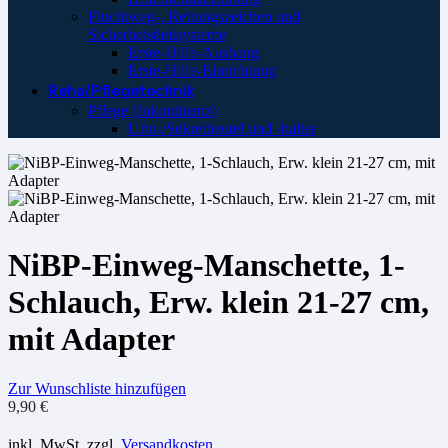
Fluchtweg-, Rettungszeichen und
Sicherheistleitsysteme
Erste-Hilfe-Aushang
Erste-Hilfe-Einrichtung
Reha/Pflegetechnik
Pflege (Inkontinenz)
Urin-/Sekretbeutel und -halter
NiBP-Einweg-Manschette, 1-
Schlauch, Erw. klein 21-27 cm,
mit Adapter
Zur Wunschliste hinzufügen
9,90
€
inkl. MwSt.
zzgl.
Versandkosten