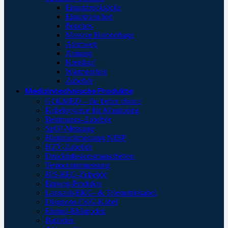
Einsatzrucksäcke
Einsatztaschen
Pouches
Massive Hemorrhage
Atemweg
Atmung
Kreislauf
Wärmeerhalt
Zubehör
Medizintechnische Produkte
GOLMED – the better choice
Kabelsysteme für Monitoring
Beatmungs-Zubehör
SpO²-Messung
Blutdruckmessung NIBP
HZV-Zubehör
Druckinfusionsmanschetten
Temperaturmessung
BIS-EEG-Zubehör
Einweg-Produkte
Langzeit-EKG- & Telemetriekabel
Diagnose-EKG-Kabel
Einmal-Elektroden
Batterien