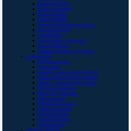
Beatmungsbeutel
Beatmungsmasken
Beatmungsfilter
Sauerstoffbrillen
Sauerstoffverbindungsschlauch
Sauerstoffmasken
Verneblersets
Druckminderer Sauerstoff
Sauerstofftaschen
Inhalationsgeräte und Zubehör
Verbandstoffe
Kanülenfixierung
Kinesoptape
Kohäsive elastische Fixierbinden
Mullkompressen Steril / Unsteril
Pflaster – Wundschnellverbände
Pflaster Detektierbar
Pflaster zur Fixierung
Pflasterspender
Replantatversorgung
Schlauchverbände
Schnellverbände
Verbandpäckchen
Verbandtücher
Taktische Medizin