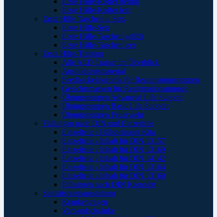
Erste Hilfe-Koffer gefüllt
Erste Hilfe-Koffer leer
Erste Hilfe Taschen u. Sets
Erste Hilfe-Sets
Erste Hilfe-Taschen gefüllt
Erste Hilfe-Taschen leer
Erste Hilfe-Training
Alle AED Trainer im Überblick
Ausbildungsmaterial
Feedbackelektronik für Reanimationspuppen
Gesichtsmasken für Reanimationspuppen
Übungspuppen Advanced Life Support
Übungspuppen Basic Life Support
Übungspuppen Feuerwehr
Füllungen nach DIN und Einzelteile
Einzelteile / Füllsortiment Kita
Einzelteile / Inhalt für DIN 13157
Einzelteile / Inhalt für DIN 13169
Einzelteile / Inhalt für DIN 14142
Einzelteile / Inhalt für DIN 13164
Einzelteile / Inhalt für DIN 13160
Füllungen nach DIN Komplett
Sanitätsraumausstattung
Krankentragen
Verbandschränke