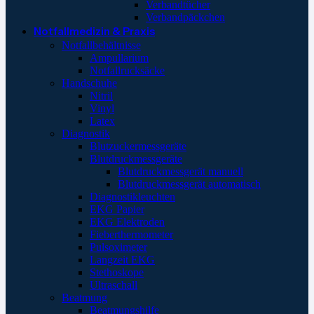
Verbandtücher
Verbandpäckchen
Notfallmedizin & Praxis
Notfallbehältnisse
Ampullarium
Notfallrucksäcke
Handschuhe
Nitril
Vinyl
Latex
Diagnostik
Blutzuckermessgeräte
Blutdruckmessgeräte
Blutdruckmessgerät manuell
Blutdruckmessgerät automatisch
Diagnostikleuchten
EKG Papier
EKG Elektroden
Fieberthermometer
Pulsoximeter
Langzeit EKG
Stethoskope
Ultraschall
Beatmung
Beatmungshilfe