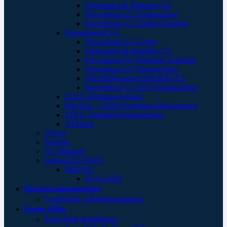
Elektroden & Batterien G3
Powerheart G5 Tragetaschen
Powerheart G3 Trainer Zubehör
Powerheart® G5
Powerheart G5 Geräte
Elektroden & Batterien G5
Powerheart G5 Sonstiges Zubehör
Powerheart G5 Tragetaschen
Wandhalterungen/Schränke G5
Powerheart G5 AED Wandschilder
ZOLL Rettungssymbole
PlusTrac – AED Programm-Management
ZOLL Training/Demonstration
AEDtrax
ViVest
Progetti
CU Medical
medical ECONET
MEPAD
ECO-AED
Katastrophenschutz
Unterkunft / Objektausstattung
Erste-Hilfe
Erste Hilfe Behältnisse