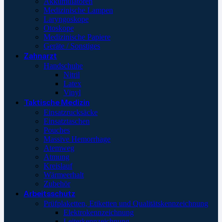
Akkumulatoren
Medizinische Lampen
Laryngoskope
Otoskope
Medizinische Papiere
Geräte / Sonstiges
Zahnarzt
Handschuhe
Nitril
Latex
Vinyl
Taktische Medizin
Einsatzrucksäcke
Einsatztaschen
Pouches
Massive Hemorrhage
Atemweg
Atmung
Kreislauf
Wärmeerhalt
Zubehör
Arbeitsschutz
Prüfplaketten, Etiketten und Qualitätskennzeichnung
Elektrokennzeichnung
Leiterkennzeichnung