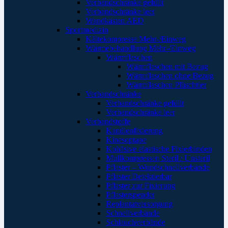
Verbandschränke gefüllt
Verbandschränke leer
Wandkästen AED
Sportmedizin
Kältekompresse Mehr-/Einweg
Wärmebehandlung Mehr-/Einweg
Wärmflaschen
Wärmflaschen mit Bezug
Wärmflaschen ohne Bezug
Wärmflaschen Plüschtier
Verbandschränke
Verbandschränke gefüllt
Verbandschränke leer
Verbandstoffe
Kanülenfixierung
Kinesoptape
Kohäsive elastische Fixierbinden
Mullkompressen Steril / Unsteril
Pflaster – Wundschnellverbände
Pflaster Detektierbar
Pflaster zur Fixierung
Pflasterspender
Replantatversorgung
Schnellverbände
Schlauchverbände