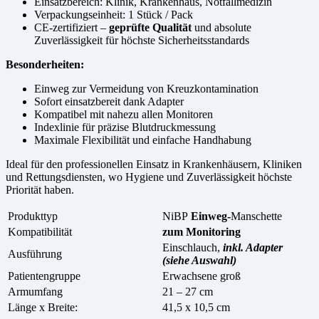
Einsatzbereich: Klinik, Krankenhaus, Notfallmedizin
Verpackungseinheit: 1 Stück / Pack
CE-zertifiziert –
geprüfte Qualität
und absolute
Zuverlässigkeit für höchste Sicherheitsstandards
Besonderheiten:
Einweg zur Vermeidung von Kreuzkontamination
Sofort einsatzbereit dank Adapter
Kompatibel mit nahezu allen Monitoren
Indexlinie für präzise Blutdruckmessung
Maximale Flexibilität und einfache Handhabung
Ideal für den professionellen Einsatz in Krankenhäusern, Kliniken
und Rettungsdiensten, wo Hygiene und Zuverlässigkeit höchste
Priorität haben.
Produkttyp
NiBP
Einweg-
Manschette
Kompatibilität
zum Monitoring
Einschlauch,
inkl. Adapter
Ausführung
(siehe Auswahl)
Patientengruppe
Erwachsene groß
Armumfang
21 – 27 cm
Länge x Breite:
41,5 x 10,5 cm