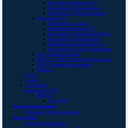
Elektroden & Batterien G3
Powerheart G5 Tragetaschen
Powerheart G3 Trainer Zubehör
Powerheart® G5
Powerheart G5 Geräte
Elektroden & Batterien G5
Powerheart G5 Sonstiges Zubehör
Powerheart G5 Tragetaschen
Wandhalterungen/Schränke G5
Powerheart G5 AED Wandschilder
ZOLL Rettungssymbole
PlusTrac – AED Programm-Management
ZOLL Training/Demonstration
AEDtrax
ViVest
Progetti
CU Medical
medical ECONET
MEPAD
ECO-AED
Katastrophenschutz
Unterkunft / Objektausstattung
Erste-Hilfe
Erste Hilfe Behältnisse