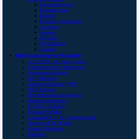
Einsatzrucksäcke
Einsatztaschen
Pouches
Massive Hemorrhage
Atemweg
Atmung
Kreislauf
Wärmeerhalt
Zubehör
Medizintechnische Produkte
GOLMED – the better choice
Kabelsysteme für Monitoring
Beatmungs-Zubehör
SpO²-Messung
Blutdruckmessung NIBP
HZV-Zubehör
Druckinfusionsmanschetten
Temperaturmessung
BIS-EEG-Zubehör
Einweg-Produkte
Langzeit-EKG- & Telemetriekabel
Diagnose-EKG-Kabel
Einmal-Elektroden
Batterien