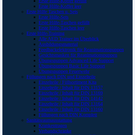
Erste Hilfe-Koffer gefüllt
Erste Hilfe-Koffer leer
Erste Hilfe Taschen u. Sets
Erste Hilfe-Sets
Erste Hilfe-Taschen gefüllt
Erste Hilfe-Taschen leer
Erste Hilfe-Training
Alle AED Trainer im Überblick
Ausbildungsmaterial
Feedbackelektronik für Reanimationspuppen
Gesichtsmasken für Reanimationspuppen
Übungspuppen Advanced Life Support
Übungspuppen Basic Life Support
Übungspuppen Feuerwehr
Füllungen nach DIN und Einzelteile
Einzelteile / Füllsortiment Kita
Einzelteile / Inhalt für DIN 13157
Einzelteile / Inhalt für DIN 13169
Einzelteile / Inhalt für DIN 14142
Einzelteile / Inhalt für DIN 13164
Einzelteile / Inhalt für DIN 13160
Füllungen nach DIN Komplett
Sanitätsraumausstattung
Krankentragen
Verbandschränke