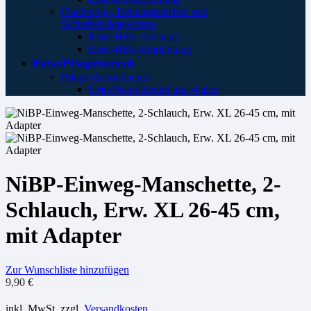
Fluchtweg-, Rettungszeichen und
Sicherheistleitsysteme
Erste-Hilfe-Aushang
Erste-Hilfe-Einrichtung
Reha/Pflegetechnik
Pflege (Inkontinenz)
Urin-/Sekretbeutel und -halter
NiBP-Einweg-Manschette, 2-
Schlauch, Erw. XL 26-45 cm,
mit Adapter
Zur Wunschliste hinzufügen
9,90
€
inkl. MwSt.
zzgl.
Versandkosten