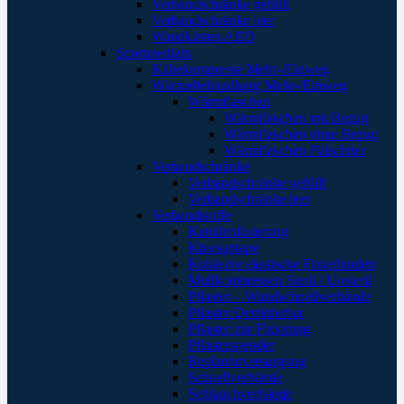
Verbandschränke gefüllt
Verbandschränke leer
Wandkästen AED
Sportmedizin
Kältekompresse Mehr-/Einweg
Wärmebehandlung Mehr-/Einweg
Wärmflaschen
Wärmflaschen mit Bezug
Wärmflaschen ohne Bezug
Wärmflaschen Plüschtier
Verbandschränke
Verbandschränke gefüllt
Verbandschränke leer
Verbandstoffe
Kanülenfixierung
Kinesoptape
Kohäsive elastische Fixierbinden
Mullkompressen Steril / Unsteril
Pflaster – Wundschnellverbände
Pflaster Detektierbar
Pflaster zur Fixierung
Pflasterspender
Replantatversorgung
Schnellverbände
Schlauchverbände