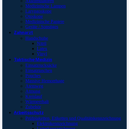
Akkumulatoren
Medizinische Lampen
Laryngoskope
Otoskope
Medizinische Papiere
Geräte / Sonstiges
Zahnarzt
Handschuhe
Nitril
Latex
Vinyl
Taktische Medizin
Einsatzrucksäcke
Einsatztaschen
Pouches
Massive Hemorrhage
Atemweg
Atmung
Kreislauf
Wärmeerhalt
Zubehör
Arbeitsschutz
Prüfplaketten, Etiketten und Qualitätskennzeichnung
Elektrokennzeichnung
Leiterkennzeichnung