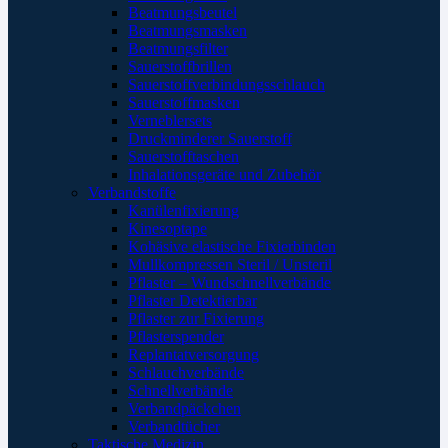
Beatmungsbeutel
Beatmungsmasken
Beatmungsfilter
Sauerstoffbrillen
Sauerstoffverbindungsschlauch
Sauerstoffmasken
Verneblersets
Druckminderer Sauerstoff
Sauerstofftaschen
Inhalationsgeräte und Zubehör
Verbandstoffe
Kanülenfixierung
Kinesoptape
Kohäsive elastische Fixierbinden
Mullkompressen Steril / Unsteril
Pflaster – Wundschnellverbände
Pflaster Detektierbar
Pflaster zur Fixierung
Pflasterspender
Replantatversorgung
Schlauchverbände
Schnellverbände
Verbandpäckchen
Verbandtücher
Taktische Medizin