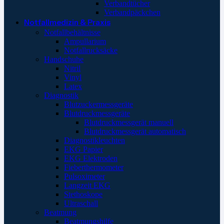
Verbandtücher
Verbandpäckchen
Notfallmedizin & Praxis
Notfallbehältnisse
Ampullarium
Notfallrucksäcke
Handschuhe
Nitril
Vinyl
Latex
Diagnostik
Blutzuckermessgeräte
Blutdruckmessgeräte
Blutdruckmessgerät manuell
Blutdruckmessgerät automatisch
Diagnostikleuchten
EKG Papier
EKG Elektroden
Fieberthermometer
Pulsoximeter
Langzeit EKG
Stethoskope
Ultraschall
Beatmung
Beatmungshilfe