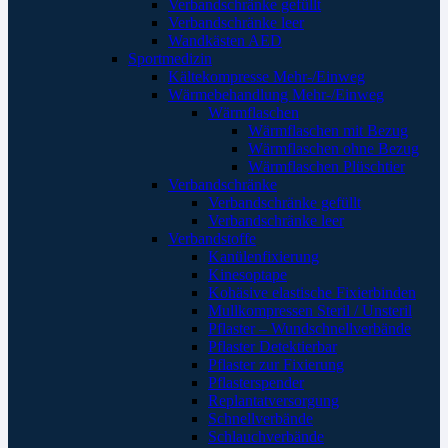
Verbandschränke gefüllt
Verbandschränke leer
Wandkästen AED
Sportmedizin
Kältekompresse Mehr-/Einweg
Wärmebehandlung Mehr-/Einweg
Wärmflaschen
Wärmflaschen mit Bezug
Wärmflaschen ohne Bezug
Wärmflaschen Plüschtier
Verbandschränke
Verbandschränke gefüllt
Verbandschränke leer
Verbandstoffe
Kanülenfixierung
Kinesoptape
Kohäsive elastische Fixierbinden
Mullkompressen Steril / Unsteril
Pflaster – Wundschnellverbände
Pflaster Detektierbar
Pflaster zur Fixierung
Pflasterspender
Replantatversorgung
Schnellverbände
Schlauchverbände