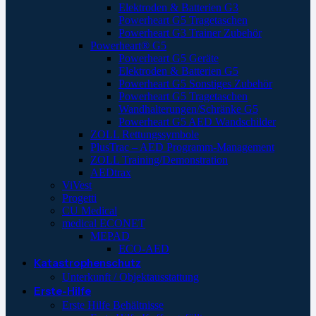
Elektroden & Batterien G3
Powerheart G5 Tragetaschen
Powerheart G3 Trainer Zubehör
Powerheart® G5
Powerheart G5 Geräte
Elektroden & Batterien G5
Powerheart G5 Sonstiges Zubehör
Powerheart G5 Tragetaschen
Wandhalterungen/Schränke G5
Powerheart G5 AED Wandschilder
ZOLL Rettungssymbole
PlusTrac – AED Programm-Management
ZOLL Training/Demonstration
AEDtrax
ViVest
Progetti
CU Medical
medical ECONET
MEPAD
ECO-AED
Katastrophenschutz
Unterkunft / Objektausstattung
Erste-Hilfe
Erste Hilfe Behältnisse