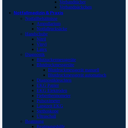
Verbandtücher
Verbandpäckchen
Notfallmedizin & Praxis
Notfallbehältnisse
Ampullarium
Notfallrucksäcke
Handschuhe
Nitril
Vinyl
Latex
Diagnostik
Blutzuckermessgeräte
Blutdruckmessgeräte
Blutdruckmessgerät manuell
Blutdruckmessgerät automatisch
Diagnostikleuchten
EKG Papier
EKG Elektroden
Fieberthermometer
Pulsoximeter
Langzeit EKG
Stethoskope
Ultraschall
Beatmung
Beatmungshilfe