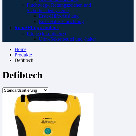
Fluchtweg-, Rettungszeichen und
Sicherheistleitsysteme
Erste-Hilfe-Aushang
Erste-Hilfe-Einrichtung
Reha/Pflegetechnik
Pflege (Inkontinenz)
Urin-/Sekretbeutel und -halter
Home
Produkte
Defibtech
Defibtech