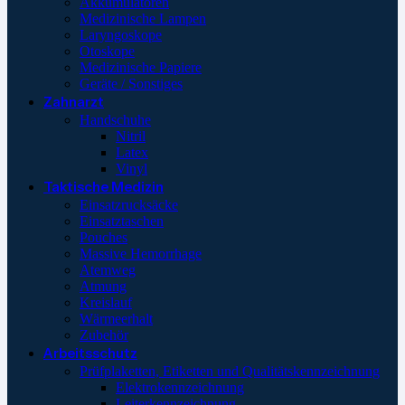
Akkumulatoren
Medizinische Lampen
Laryngoskope
Otoskope
Medizinische Papiere
Geräte / Sonstiges
Zahnarzt
Handschuhe
Nitril
Latex
Vinyl
Taktische Medizin
Einsatzrucksäcke
Einsatztaschen
Pouches
Massive Hemorrhage
Atemweg
Atmung
Kreislauf
Wärmeerhalt
Zubehör
Arbeitsschutz
Prüfplaketten, Etiketten und Qualitätskennzeichnung
Elektrokennzeichnung
Leiterkennzeichnung