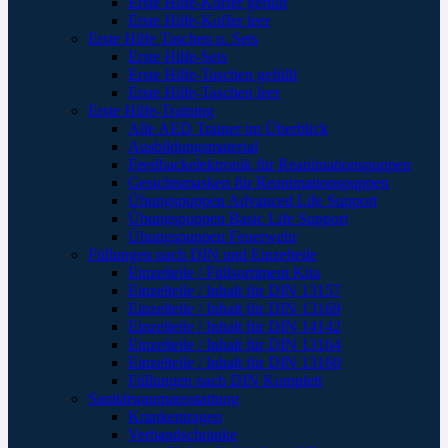
Erste Hilfe-Koffer gefüllt
Erste Hilfe-Koffer leer
Erste Hilfe Taschen u. Sets
Erste Hilfe-Sets
Erste Hilfe-Taschen gefüllt
Erste Hilfe-Taschen leer
Erste Hilfe-Training
Alle AED Trainer im Überblick
Ausbildungsmaterial
Feedbackelektronik für Reanimationspuppen
Gesichtsmasken für Reanimationspuppen
Übungspuppen Advanced Life Support
Übungspuppen Basic Life Support
Übungspuppen Feuerwehr
Füllungen nach DIN und Einzelteile
Einzelteile / Füllsortiment Kita
Einzelteile / Inhalt für DIN 13157
Einzelteile / Inhalt für DIN 13169
Einzelteile / Inhalt für DIN 14142
Einzelteile / Inhalt für DIN 13164
Einzelteile / Inhalt für DIN 13160
Füllungen nach DIN Komplett
Sanitätsraumausstattung
Krankentragen
Verbandschränke