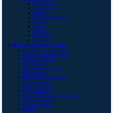
Einsatzrucksäcke
Einsatztaschen
Pouches
Massive Hemorrhage
Atemweg
Atmung
Kreislauf
Wärmeerhalt
Zubehör
Medizintechnische Produkte
GOLMED – the better choice
Kabelsysteme für Monitoring
Beatmungs-Zubehör
SpO²-Messung
Blutdruckmessung NIBP
HZV-Zubehör
Druckinfusionsmanschetten
Temperaturmessung
BIS-EEG-Zubehör
Einweg-Produkte
Langzeit-EKG- & Telemetriekabel
Diagnose-EKG-Kabel
Einmal-Elektroden
Batterien