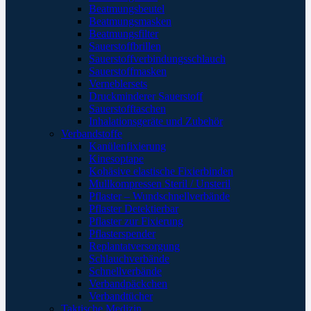
Beatmungsbeutel
Beatmungsmasken
Beatmungsfilter
Sauerstoffbrillen
Sauerstoffverbindungsschlauch
Sauerstoffmasken
Verneblersets
Druckminderer Sauerstoff
Sauerstofftaschen
Inhalationsgeräte und Zubehör
Verbandstoffe
Kanülenfixierung
Kinesoptape
Kohäsive elastische Fixierbinden
Mullkompressen Steril / Unsteril
Pflaster – Wundschnellverbände
Pflaster Detektierbar
Pflaster zur Fixierung
Pflasterspender
Replantatversorgung
Schlauchverbände
Schnellverbände
Verbandpäckchen
Verbandtücher
Taktische Medizin