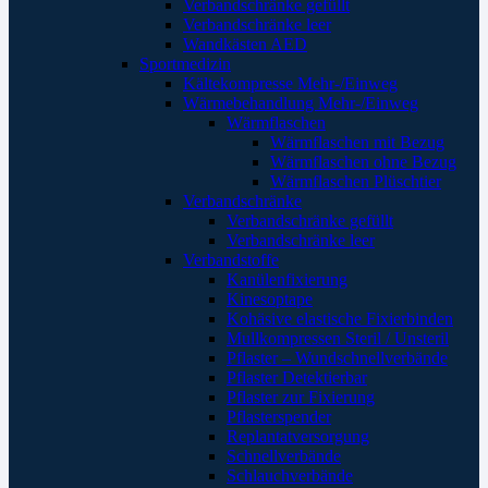
Verbandschränke gefüllt
Verbandschränke leer
Wandkästen AED
Sportmedizin
Kältekompresse Mehr-/Einweg
Wärmebehandlung Mehr-/Einweg
Wärmflaschen
Wärmflaschen mit Bezug
Wärmflaschen ohne Bezug
Wärmflaschen Plüschtier
Verbandschränke
Verbandschränke gefüllt
Verbandschränke leer
Verbandstoffe
Kanülenfixierung
Kinesoptape
Kohäsive elastische Fixierbinden
Mullkompressen Steril / Unsteril
Pflaster – Wundschnellverbände
Pflaster Detektierbar
Pflaster zur Fixierung
Pflasterspender
Replantatversorgung
Schnellverbände
Schlauchverbände