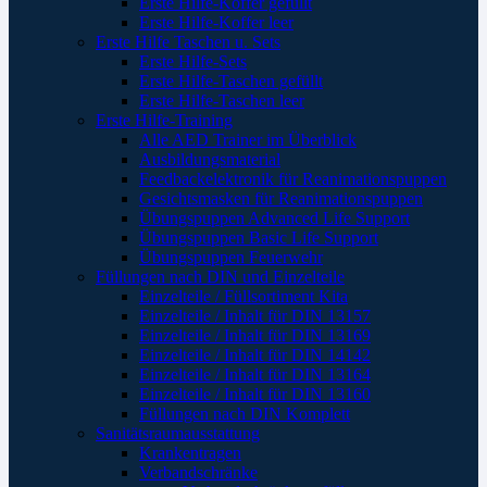
Erste Hilfe-Koffer gefüllt
Erste Hilfe-Koffer leer
Erste Hilfe Taschen u. Sets
Erste Hilfe-Sets
Erste Hilfe-Taschen gefüllt
Erste Hilfe-Taschen leer
Erste Hilfe-Training
Alle AED Trainer im Überblick
Ausbildungsmaterial
Feedbackelektronik für Reanimationspuppen
Gesichtsmasken für Reanimationspuppen
Übungspuppen Advanced Life Support
Übungspuppen Basic Life Support
Übungspuppen Feuerwehr
Füllungen nach DIN und Einzelteile
Einzelteile / Füllsortiment Kita
Einzelteile / Inhalt für DIN 13157
Einzelteile / Inhalt für DIN 13169
Einzelteile / Inhalt für DIN 14142
Einzelteile / Inhalt für DIN 13164
Einzelteile / Inhalt für DIN 13160
Füllungen nach DIN Komplett
Sanitätsraumausstattung
Krankentragen
Verbandschränke