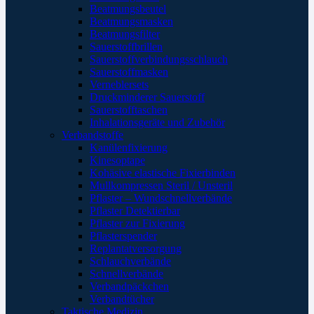
Beatmungsbeutel
Beatmungsmasken
Beatmungsfilter
Sauerstoffbrillen
Sauerstoffverbindungsschlauch
Sauerstoffmasken
Verneblersets
Druckminderer Sauerstoff
Sauerstofftaschen
Inhalationsgeräte und Zubehör
Verbandstoffe
Kanülenfixierung
Kinesoptape
Kohäsive elastische Fixierbinden
Mullkompressen Steril / Unsteril
Pflaster – Wundschnellverbände
Pflaster Detektierbar
Pflaster zur Fixierung
Pflasterspender
Replantatversorgung
Schlauchverbände
Schnellverbände
Verbandpäckchen
Verbandtücher
Taktische Medizin