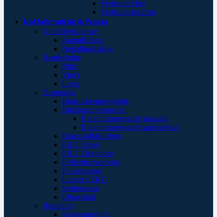
Verbandtücher
Verbandpäckchen
Notfallmedizin & Praxis
Notfallbehältnisse
Ampullarium
Notfallrucksäcke
Handschuhe
Nitril
Vinyl
Latex
Diagnostik
Blutzuckermessgeräte
Blutdruckmessgeräte
Blutdruckmessgerät manuell
Blutdruckmessgerät automatisch
Diagnostikleuchten
EKG Papier
EKG Elektroden
Fieberthermometer
Pulsoximeter
Langzeit EKG
Stethoskope
Ultraschall
Beatmung
Beatmungshilfe