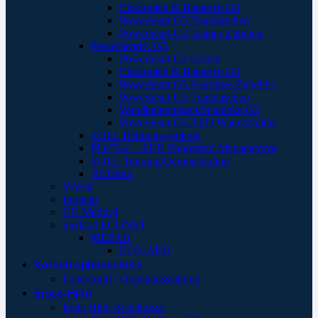
Elektroden & Batterien G3
Powerheart G5 Tragetaschen
Powerheart G3 Trainer Zubehör
Powerheart® G5
Powerheart G5 Geräte
Elektroden & Batterien G5
Powerheart G5 Sonstiges Zubehör
Powerheart G5 Tragetaschen
Wandhalterungen/Schränke G5
Powerheart G5 AED Wandschilder
ZOLL Rettungssymbole
PlusTrac – AED Programm-Management
ZOLL Training/Demonstration
AEDtrax
ViVest
Progetti
CU Medical
medical ECONET
MEPAD
ECO-AED
Katastrophenschutz
Unterkunft / Objektausstattung
Erste-Hilfe
Erste Hilfe Behältnisse