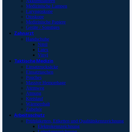
Akkumulatoren
Medizinische Lampen
Laryngoskope
Otoskope
Medizinische Papiere
Geräte / Sonstiges
Zahnarzt
Handschuhe
Nitril
Latex
Vinyl
Taktische Medizin
Einsatzrucksäcke
Einsatztaschen
Pouches
Massive Hemorrhage
Atemweg
Atmung
Kreislauf
Wärmeerhalt
Zubehör
Arbeitsschutz
Prüfplaketten, Etiketten und Qualitätskennzeichnung
Elektrokennzeichnung
Leiterkennzeichnung