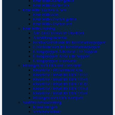
Erste Hilfe-Koffer gefüllt
Erste Hilfe-Koffer leer
Erste Hilfe Taschen u. Sets
Erste Hilfe-Sets
Erste Hilfe-Taschen gefüllt
Erste Hilfe-Taschen leer
Erste Hilfe-Training
Alle AED Trainer im Überblick
Ausbildungsmaterial
Feedbackelektronik für Reanimationspuppen
Gesichtsmasken für Reanimationspuppen
Übungspuppen Advanced Life Support
Übungspuppen Basic Life Support
Übungspuppen Feuerwehr
Füllungen nach DIN und Einzelteile
Einzelteile / Füllsortiment Kita
Einzelteile / Inhalt für DIN 13157
Einzelteile / Inhalt für DIN 13169
Einzelteile / Inhalt für DIN 14142
Einzelteile / Inhalt für DIN 13164
Einzelteile / Inhalt für DIN 13160
Füllungen nach DIN Komplett
Sanitätsraumausstattung
Krankentragen
Verbandschränke