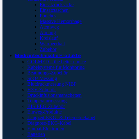
Einsatzrucksäcke
Einsatztaschen
Pouches
Massive Hemorrhage
Atemweg
Atmung
Kreislauf
Wärmeerhalt
Zubehör
Medizintechnische Produkte
GOLMED – the better choice
Kabelsysteme für Monitoring
Beatmungs-Zubehör
SpO²-Messung
Blutdruckmessung NIBP
HZV-Zubehör
Druckinfusionsmanschetten
Temperaturmessung
BIS-EEG-Zubehör
Einweg-Produkte
Langzeit-EKG- & Telemetriekabel
Diagnose-EKG-Kabel
Einmal-Elektroden
Batterien