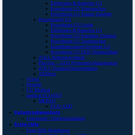
Elektroden & Batterien G3
Powerheart G5 Tragetaschen
Powerheart G3 Trainer Zubehör
Powerheart® G5
Powerheart G5 Geräte
Elektroden & Batterien G5
Powerheart G5 Sonstiges Zubehör
Powerheart G5 Tragetaschen
Wandhalterungen/Schränke G5
Powerheart G5 AED Wandschilder
ZOLL Rettungssymbole
PlusTrac – AED Programm-Management
ZOLL Training/Demonstration
AEDtrax
ViVest
Progetti
CU Medical
medical ECONET
MEPAD
ECO-AED
Katastrophenschutz
Unterkunft / Objektausstattung
Erste-Hilfe
Erste Hilfe Behältnisse