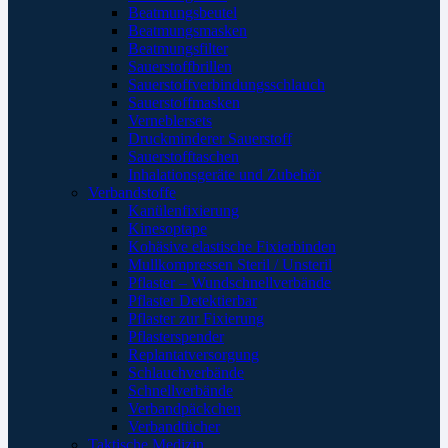
Beatmungsbeutel
Beatmungsmasken
Beatmungsfilter
Sauerstoffbrillen
Sauerstoffverbindungsschlauch
Sauerstoffmasken
Verneblersets
Druckminderer Sauerstoff
Sauerstofftaschen
Inhalationsgeräte und Zubehör
Verbandstoffe
Kanülenfixierung
Kinesoptape
Kohäsive elastische Fixierbinden
Mullkompressen Steril / Unsteril
Pflaster – Wundschnellverbände
Pflaster Detektierbar
Pflaster zur Fixierung
Pflasterspender
Replantatversorgung
Schlauchverbände
Schnellverbände
Verbandpäckchen
Verbandtücher
Taktische Medizin