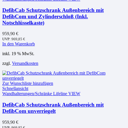
DefibCab Schutzschrank Außenbereich mit
DefibCom und Zylinderschloß (Inkl.
Notschlüsselkaste)
959,90
€
UVP:
969,85
€
In den Warenkorb
inkl. 19 % MwSt.
zzgl.
Versandkosten
Zur Wunschliste hinzufügen
Schnellansicht
Wandhalterungen/Schränke Lifeline VIEW
DefibCab Schutzschrank Außenbereich mit
DefibCom unverriegelt
959,90
€
UVP:
969,85
€