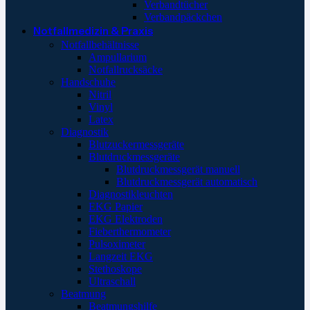
Verbandtücher
Verbandpäckchen
Notfallmedizin & Praxis
Notfallbehältnisse
Ampullarium
Notfallrucksäcke
Handschuhe
Nitril
Vinyl
Latex
Diagnostik
Blutzuckermessgeräte
Blutdruckmessgeräte
Blutdruckmessgerät manuell
Blutdruckmessgerät automatisch
Diagnostikleuchten
EKG Papier
EKG Elektroden
Fieberthermometer
Pulsoximeter
Langzeit EKG
Stethoskope
Ultraschall
Beatmung
Beatmungshilfe