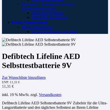
Fluchtweg-, Rettungszeichen und
Sicherheistleitsysteme
Erste-Hilfe-Aushang
Erste-Hilfe-Einrichtung
Reha/Pflegetechnik
Pflege (Inkontinenz)
Urin-/Sekretbeutel und -halter
Defibtech Lifeline AED
Selbsttestbatterie 9V
Zur Wunschliste hinzufügen
UVP:
11,31
€
11,31
€
inkl. 19 % MwSt.
zzgl.
Versandkosten
Defibtech Lifeline AED Selbsttestbatterie 9V Zubehör für die Ultra-
Langzeitbatterie und den täglichen Selbsttest an Ihrem Lifeline