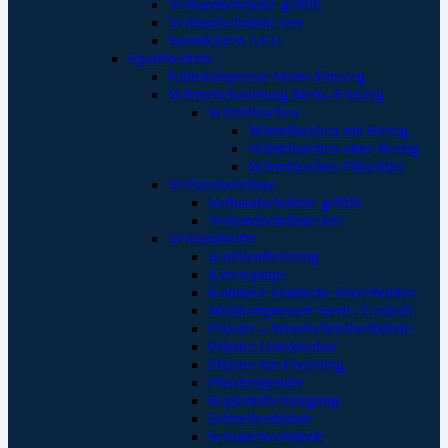
Verbandschränke gefüllt
Verbandschränke leer
Wandkästen AED
Sportmedizin
Kältekompresse Mehr-/Einweg
Wärmebehandlung Mehr-/Einweg
Wärmflaschen
Wärmflaschen mit Bezug
Wärmflaschen ohne Bezug
Wärmflaschen Plüschtier
Verbandschränke
Verbandschränke gefüllt
Verbandschränke leer
Verbandstoffe
Kanülenfixierung
Kinesoptape
Kohäsive elastische Fixierbinden
Mullkompressen Steril / Unsteril
Pflaster – Wundschnellverbände
Pflaster Detektierbar
Pflaster zur Fixierung
Pflasterspender
Replantatversorgung
Schnellverbände
Schlauchverbände