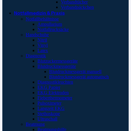
Verbandtücher
Verbandpäckchen
Notfallmedizin & Praxis
Notfallbehältnisse
Ampullarium
Notfallrucksäcke
Handschuhe
Nitril
Vinyl
Latex
Diagnostik
Blutzuckermessgeräte
Blutdruckmessgeräte
Blutdruckmessgerät manuell
Blutdruckmessgerät automatisch
Diagnostikleuchten
EKG Papier
EKG Elektroden
Fieberthermometer
Pulsoximeter
Langzeit EKG
Stethoskope
Ultraschall
Beatmung
Beatmungshilfe