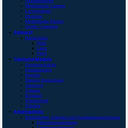
Akkumulatoren
Medizinische Lampen
Laryngoskope
Otoskope
Medizinische Papiere
Geräte / Sonstiges
Zahnarzt
Handschuhe
Nitril
Latex
Vinyl
Taktische Medizin
Einsatzrucksäcke
Einsatztaschen
Pouches
Massive Hemorrhage
Atemweg
Atmung
Kreislauf
Wärmeerhalt
Zubehör
Arbeitsschutz
Prüfplaketten, Etiketten und Qualitätskennzeichnung
Elektrokennzeichnung
Leiterkennzeichnung