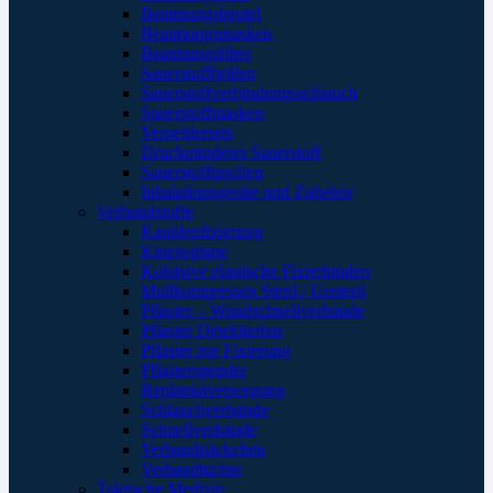
Beatmungsbeutel
Beatmungsmasken
Beatmungsfilter
Sauerstoffbrillen
Sauerstoffverbindungsschlauch
Sauerstoffmasken
Verneblersets
Druckminderer Sauerstoff
Sauerstofftaschen
Inhalationsgeräte und Zubehör
Verbandstoffe
Kanülenfixierung
Kinesoptape
Kohäsive elastische Fixierbinden
Mullkompressen Steril / Unsteril
Pflaster – Wundschnellverbände
Pflaster Detektierbar
Pflaster zur Fixierung
Pflasterspender
Replantatversorgung
Schlauchverbände
Schnellverbände
Verbandpäckchen
Verbandtücher
Taktische Medizin