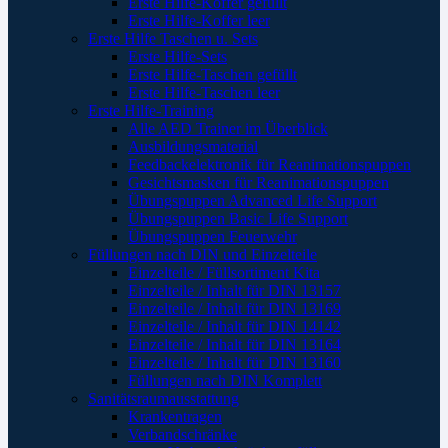
Erste Hilfe-Koffer gefüllt
Erste Hilfe-Koffer leer
Erste Hilfe Taschen u. Sets
Erste Hilfe-Sets
Erste Hilfe-Taschen gefüllt
Erste Hilfe-Taschen leer
Erste Hilfe-Training
Alle AED Trainer im Überblick
Ausbildungsmaterial
Feedbackelektronik für Reanimationspuppen
Gesichtsmasken für Reanimationspuppen
Übungspuppen Advanced Life Support
Übungspuppen Basic Life Support
Übungspuppen Feuerwehr
Füllungen nach DIN und Einzelteile
Einzelteile / Füllsortiment Kita
Einzelteile / Inhalt für DIN 13157
Einzelteile / Inhalt für DIN 13169
Einzelteile / Inhalt für DIN 14142
Einzelteile / Inhalt für DIN 13164
Einzelteile / Inhalt für DIN 13160
Füllungen nach DIN Komplett
Sanitätsraumausstattung
Krankentragen
Verbandschränke