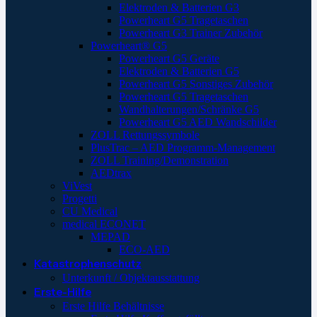
Elektroden & Batterien G3
Powerheart G5 Tragetaschen
Powerheart G3 Trainer Zubehör
Powerheart® G5
Powerheart G5 Geräte
Elektroden & Batterien G5
Powerheart G5 Sonstiges Zubehör
Powerheart G5 Tragetaschen
Wandhalterungen/Schränke G5
Powerheart G5 AED Wandschilder
ZOLL Rettungssymbole
PlusTrac – AED Programm-Management
ZOLL Training/Demonstration
AEDtrax
ViVest
Progetti
CU Medical
medical ECONET
MEPAD
ECO-AED
Katastrophenschutz
Unterkunft / Objektausstattung
Erste-Hilfe
Erste Hilfe Behältnisse