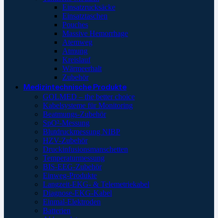
Einsatzrucksäcke
Einsatztaschen
Pouches
Massive Hemorrhage
Atemweg
Atmung
Kreislauf
Wärmeerhalt
Zubehör
Medizintechnische Produkte
GOLMED – the better choice
Kabelsysteme für Monitoring
Beatmungs-Zubehör
SpO²-Messung
Blutdruckmessung NIBP
HZV-Zubehör
Druckinfusionsmanschetten
Temperaturmessung
BIS-EEG-Zubehör
Einweg-Produkte
Langzeit-EKG- & Telemetriekabel
Diagnose-EKG-Kabel
Einmal-Elektroden
Batterien