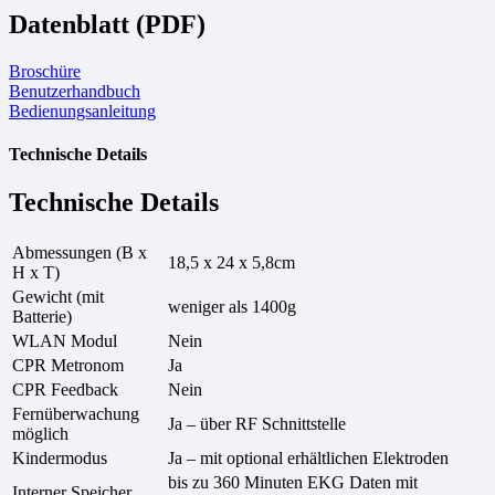
Datenblatt (PDF)
Broschüre
Benutzerhandbuch
Bedienungsanleitung
Technische Details
Technische Details
Abmessungen (B x
18,5 x 24 x 5,8cm
H x T)
Gewicht (mit
weniger als 1400g
Batterie)
WLAN Modul
Nein
CPR Metronom
Ja
CPR Feedback
Nein
Fernüberwachung
Ja – über RF Schnittstelle
möglich
Kindermodus
Ja – mit optional erhältlichen Elektroden
bis zu 360 Minuten EKG Daten mit
Interner Speicher