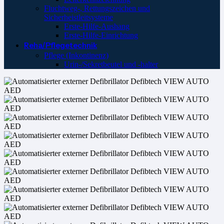
Fluchtweg-, Rettungszeichen und
Sicherheistleitsysteme
Erste-Hilfe-Aushang
Erste-Hilfe-Einrichtung
Reha/Pflegetechnik
Pflege (Inkontinenz)
Urin-/Sekretbeutel und -halter