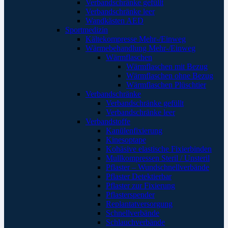
Verbandschränke gefüllt
Verbandschränke leer
Wandkästen AED
Sportmedizin
Kältekompresse Mehr-/Einweg
Wärmebehandlung Mehr-/Einweg
Wärmflaschen
Wärmflaschen mit Bezug
Wärmflaschen ohne Bezug
Wärmflaschen Plüschtier
Verbandschränke
Verbandschränke gefüllt
Verbandschränke leer
Verbandstoffe
Kanülenfixierung
Kinesoptape
Kohäsive elastische Fixierbinden
Mullkompressen Steril / Unsteril
Pflaster – Wundschnellverbände
Pflaster Detektierbar
Pflaster zur Fixierung
Pflasterspender
Replantatversorgung
Schnellverbände
Schlauchverbände