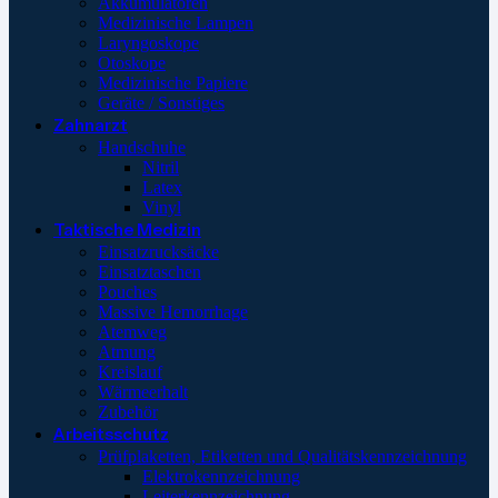
Akkumulatoren
Medizinische Lampen
Laryngoskope
Otoskope
Medizinische Papiere
Geräte / Sonstiges
Zahnarzt
Handschuhe
Nitril
Latex
Vinyl
Taktische Medizin
Einsatzrucksäcke
Einsatztaschen
Pouches
Massive Hemorrhage
Atemweg
Atmung
Kreislauf
Wärmeerhalt
Zubehör
Arbeitsschutz
Prüfplaketten, Etiketten und Qualitätskennzeichnung
Elektrokennzeichnung
Leiterkennzeichnung