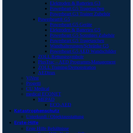
Elektroden & Batterien G3
Powerheart G5 Tragetaschen
Powerheart G3 Trainer Zubehör
Powerheart® G5
Powerheart G5 Geräte
Elektroden & Batterien G5
Powerheart G5 Sonstiges Zubehör
Powerheart G5 Tragetaschen
Wandhalterungen/Schränke G5
Powerheart G5 AED Wandschilder
ZOLL Rettungssymbole
PlusTrac – AED Programm-Management
ZOLL Training/Demonstration
AEDtrax
ViVest
Progetti
CU Medical
medical ECONET
MEPAD
ECO-AED
Katastrophenschutz
Unterkunft / Objektausstattung
Erste-Hilfe
Erste Hilfe Behältnisse