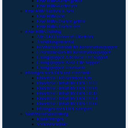
Erste Hilfe-Koffer gefüllt
Erste Hilfe-Koffer leer
Erste Hilfe Taschen u. Sets
Erste Hilfe-Sets
Erste Hilfe-Taschen gefüllt
Erste Hilfe-Taschen leer
Erste Hilfe-Training
Alle AED Trainer im Überblick
Ausbildungsmaterial
Feedbackelektronik für Reanimationspuppen
Gesichtsmasken für Reanimationspuppen
Übungspuppen Advanced Life Support
Übungspuppen Basic Life Support
Übungspuppen Feuerwehr
Füllungen nach DIN und Einzelteile
Einzelteile / Füllsortiment Kita
Einzelteile / Inhalt für DIN 13157
Einzelteile / Inhalt für DIN 13169
Einzelteile / Inhalt für DIN 14142
Einzelteile / Inhalt für DIN 13164
Einzelteile / Inhalt für DIN 13160
Füllungen nach DIN Komplett
Sanitätsraumausstattung
Krankentragen
Verbandschränke