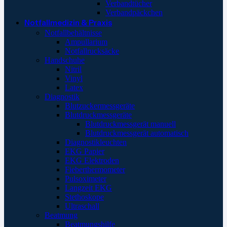
Verbandtücher
Verbandpäckchen
Notfallmedizin & Praxis
Notfallbehältnisse
Ampullarium
Notfallrucksäcke
Handschuhe
Nitril
Vinyl
Latex
Diagnostik
Blutzuckermessgeräte
Blutdruckmessgeräte
Blutdruckmessgerät manuell
Blutdruckmessgerät automatisch
Diagnostikleuchten
EKG Papier
EKG Elektroden
Fieberthermometer
Pulsoximeter
Langzeit EKG
Stethoskope
Ultraschall
Beatmung
Beatmungshilfe