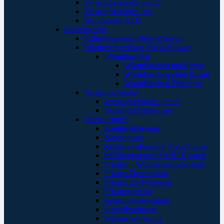
Verbandschränke gefüllt
Verbandschränke leer
Wandkästen AED
Sportmedizin
Kältekompresse Mehr-/Einweg
Wärmebehandlung Mehr-/Einweg
Wärmflaschen
Wärmflaschen mit Bezug
Wärmflaschen ohne Bezug
Wärmflaschen Plüschtier
Verbandschränke
Verbandschränke gefüllt
Verbandschränke leer
Verbandstoffe
Kanülenfixierung
Kinesoptape
Kohäsive elastische Fixierbinden
Mullkompressen Steril / Unsteril
Pflaster – Wundschnellverbände
Pflaster Detektierbar
Pflaster zur Fixierung
Pflasterspender
Replantatversorgung
Schnellverbände
Schlauchverbände