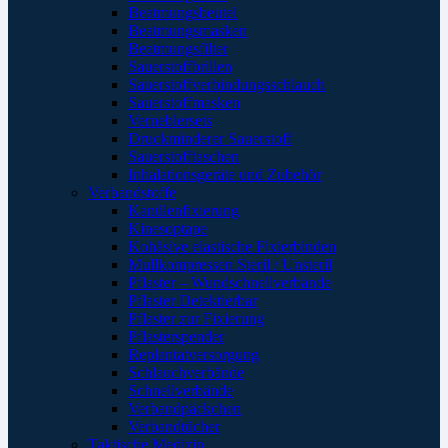
Beatmungsbeutel
Beatmungsmasken
Beatmungsfilter
Sauerstoffbrillen
Sauerstoffverbindungsschlauch
Sauerstoffmasken
Verneblersets
Druckminderer Sauerstoff
Sauerstofftaschen
Inhalationsgeräte und Zubehör
Verbandstoffe
Kanülenfixierung
Kinesoptape
Kohäsive elastische Fixierbinden
Mullkompressen Steril / Unsteril
Pflaster – Wundschnellverbände
Pflaster Detektierbar
Pflaster zur Fixierung
Pflasterspender
Replantatversorgung
Schlauchverbände
Schnellverbände
Verbandpäckchen
Verbandtücher
Taktische Medizin