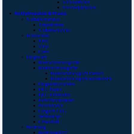
Verbandtücher
Verbandpäckchen
Notfallmedizin & Praxis
Notfallbehältnisse
Ampullarium
Notfallrucksäcke
Handschuhe
Nitril
Vinyl
Latex
Diagnostik
Blutzuckermessgeräte
Blutdruckmessgeräte
Blutdruckmessgerät manuell
Blutdruckmessgerät automatisch
Diagnostikleuchten
EKG Papier
EKG Elektroden
Fieberthermometer
Pulsoximeter
Langzeit EKG
Stethoskope
Ultraschall
Beatmung
Beatmungshilfe