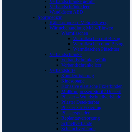
Verbandschränke gefüllt
Verbandschränke leer
Wandkästen AED
Sportmedizin
Kältekompresse Mehr-/Einweg
Wärmebehandlung Mehr-/Einweg
Wärmflaschen
Wärmflaschen mit Bezug
Wärmflaschen ohne Bezug
Wärmflaschen Plüschtier
Verbandschränke
Verbandschränke gefüllt
Verbandschränke leer
Verbandstoffe
Kanülenfixierung
Kinesoptape
Kohäsive elastische Fixierbinden
Mullkompressen Steril / Unsteril
Pflaster – Wundschnellverbände
Pflaster Detektierbar
Pflaster zur Fixierung
Pflasterspender
Replantatversorgung
Schnellverbände
Schlauchverbände