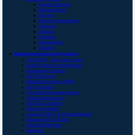
Einsatzrucksäcke
Einsatztaschen
Pouches
Massive Hemorrhage
Atemweg
Atmung
Kreislauf
Wärmeerhalt
Zubehör
Medizintechnische Produkte
GOLMED – the better choice
Kabelsysteme für Monitoring
Beatmungs-Zubehör
SpO²-Messung
Blutdruckmessung NIBP
HZV-Zubehör
Druckinfusionsmanschetten
Temperaturmessung
BIS-EEG-Zubehör
Einweg-Produkte
Langzeit-EKG- & Telemetriekabel
Diagnose-EKG-Kabel
Einmal-Elektroden
Batterien