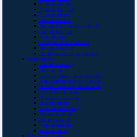
Beatmungsbeutel
Beatmungsmasken
Beatmungsfilter
Sauerstoffbrillen
Sauerstoffverbindungsschlauch
Sauerstoffmasken
Verneblersets
Druckminderer Sauerstoff
Sauerstofftaschen
Inhalationsgeräte und Zubehör
Verbandstoffe
Kanülenfixierung
Kinesoptape
Kohäsive elastische Fixierbinden
Mullkompressen Steril / Unsteril
Pflaster – Wundschnellverbände
Pflaster Detektierbar
Pflaster zur Fixierung
Pflasterspender
Replantatversorgung
Schlauchverbände
Schnellverbände
Verbandpäckchen
Verbandtücher
Taktische Medizin