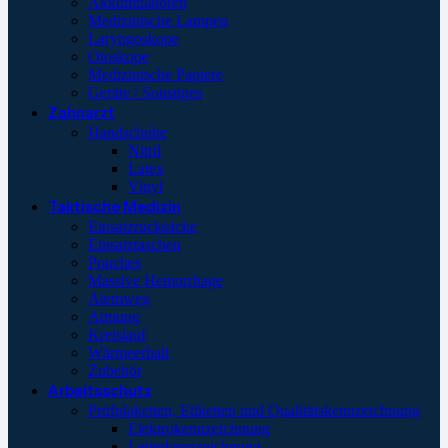
Akkumulatoren
Medizinische Lampen
Laryngoskope
Otoskope
Medizinische Papiere
Geräte / Sonstiges
Zahnarzt
Handschuhe
Nitril
Latex
Vinyl
Taktische Medizin
Einsatzrucksäcke
Einsatztaschen
Pouches
Massive Hemorrhage
Atemweg
Atmung
Kreislauf
Wärmeerhalt
Zubehör
Arbeitsschutz
Prüfplaketten, Etiketten und Qualitätskennzeichnung
Elektrokennzeichnung
Leiterkennzeichnung