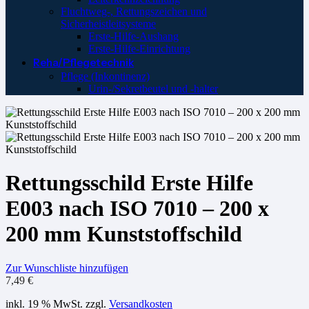
Fluchtweg-, Rettungszeichen und
Sicherheistleitsysteme
Erste-Hilfe-Aushang
Erste-Hilfe-Einrichtung
Reha/Pflegetechnik
Pflege (Inkontinenz)
Urin-/Sekretbeutel und -halter
Rettungsschild Erste Hilfe
E003 nach ISO 7010 – 200 x
200 mm Kunststoffschild
Zur Wunschliste hinzufügen
7,49
€
inkl. 19 % MwSt.
zzgl.
Versandkosten