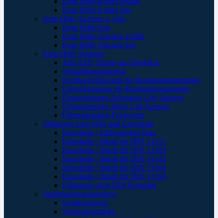
Erste Hilfe-Koffer gefüllt
Erste Hilfe-Koffer leer
Erste Hilfe Taschen u. Sets
Erste Hilfe-Sets
Erste Hilfe-Taschen gefüllt
Erste Hilfe-Taschen leer
Erste Hilfe-Training
Alle AED Trainer im Überblick
Ausbildungsmaterial
Feedbackelektronik für Reanimationspuppen
Gesichtsmasken für Reanimationspuppen
Übungspuppen Advanced Life Support
Übungspuppen Basic Life Support
Übungspuppen Feuerwehr
Füllungen nach DIN und Einzelteile
Einzelteile / Füllsortiment Kita
Einzelteile / Inhalt für DIN 13157
Einzelteile / Inhalt für DIN 13169
Einzelteile / Inhalt für DIN 14142
Einzelteile / Inhalt für DIN 13164
Einzelteile / Inhalt für DIN 13160
Füllungen nach DIN Komplett
Sanitätsraumausstattung
Krankentragen
Verbandschränke