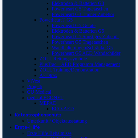
Elektroden & Batterien G3
Powerheart G5 Tragetaschen
Powerheart G3 Trainer Zubehör
Powerheart® G5
Powerheart G5 Geräte
Elektroden & Batterien G5
Powerheart G5 Sonstiges Zubehör
Powerheart G5 Tragetaschen
Wandhalterungen/Schränke G5
Powerheart G5 AED Wandschilder
ZOLL Rettungssymbole
PlusTrac – AED Programm-Management
ZOLL Training/Demonstration
AEDtrax
ViVest
Progetti
CU Medical
medical ECONET
MEPAD
ECO-AED
Katastrophenschutz
Unterkunft / Objektausstattung
Erste-Hilfe
Erste Hilfe Behältnisse