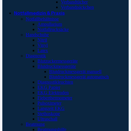
Verbandtücher
Verbandpäckchen
Notfallmedizin & Praxis
Notfallbehältnisse
Ampullarium
Notfallrucksäcke
Handschuhe
Nitril
Vinyl
Latex
Diagnostik
Blutzuckermessgeräte
Blutdruckmessgeräte
Blutdruckmessgerät manuell
Blutdruckmessgerät automatisch
Diagnostikleuchten
EKG Papier
EKG Elektroden
Fieberthermometer
Pulsoximeter
Langzeit EKG
Stethoskope
Ultraschall
Beatmung
Beatmungshilfe