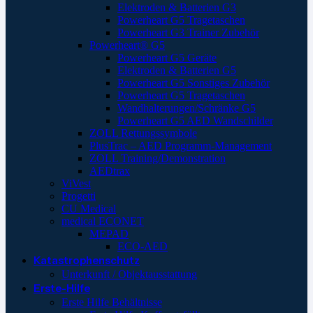
Elektroden & Batterien G3
Powerheart G5 Tragetaschen
Powerheart G3 Trainer Zubehör
Powerheart® G5
Powerheart G5 Geräte
Elektroden & Batterien G5
Powerheart G5 Sonstiges Zubehör
Powerheart G5 Tragetaschen
Wandhalterungen/Schränke G5
Powerheart G5 AED Wandschilder
ZOLL Rettungssymbole
PlusTrac – AED Programm-Management
ZOLL Training/Demonstration
AEDtrax
ViVest
Progetti
CU Medical
medical ECONET
MEPAD
ECO-AED
Katastrophenschutz
Unterkunft / Objektausstattung
Erste-Hilfe
Erste Hilfe Behältnisse