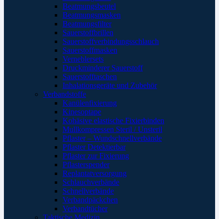
Beatmungsbeutel
Beatmungsmasken
Beatmungsfilter
Sauerstoffbrillen
Sauerstoffverbindungsschlauch
Sauerstoffmasken
Verneblersets
Druckminderer Sauerstoff
Sauerstofftaschen
Inhalationsgeräte und Zubehör
Verbandstoffe
Kanülenfixierung
Kinesoptape
Kohäsive elastische Fixierbinden
Mullkompressen Steril / Unsteril
Pflaster – Wundschnellverbände
Pflaster Detektierbar
Pflaster zur Fixierung
Pflasterspender
Replantatversorgung
Schlauchverbände
Schnellverbände
Verbandpäckchen
Verbandtücher
Taktische Medizin