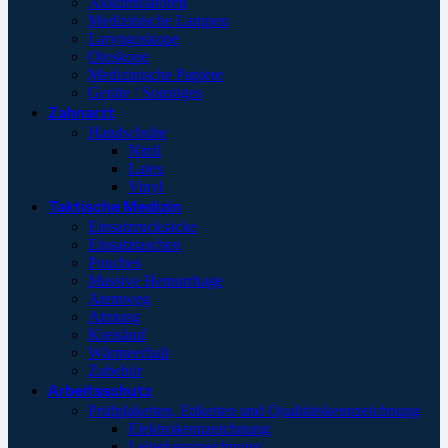
Akkumulatoren
Medizinische Lampen
Laryngoskope
Otoskope
Medizinische Papiere
Geräte / Sonstiges
Zahnarzt
Handschuhe
Nitril
Latex
Vinyl
Taktische Medizin
Einsatzrucksäcke
Einsatztaschen
Pouches
Massive Hemorrhage
Atemweg
Atmung
Kreislauf
Wärmeerhalt
Zubehör
Arbeitsschutz
Prüfplaketten, Etiketten und Qualitätskennzeichnung
Elektrokennzeichnung
Leiterkennzeichnung