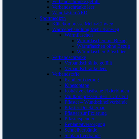
Verbandschränke gefüllt
Verbandschränke leer
Wandkästen AED
Sportmedizin
Kältekompresse Mehr-/Einweg
Wärmebehandlung Mehr-/Einweg
Wärmflaschen
Wärmflaschen mit Bezug
Wärmflaschen ohne Bezug
Wärmflaschen Plüschtier
Verbandschränke
Verbandschränke gefüllt
Verbandschränke leer
Verbandstoffe
Kanülenfixierung
Kinesoptape
Kohäsive elastische Fixierbinden
Mullkompressen Steril / Unsteril
Pflaster – Wundschnellverbände
Pflaster Detektierbar
Pflaster zur Fixierung
Pflasterspender
Replantatversorgung
Schnellverbände
Schlauchverbände