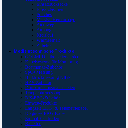
Einsatzrucksäcke
Einsatztaschen
Pouches
Massive Hemorrhage
Atemweg
Atmung
Kreislauf
Wärmeerhalt
Zubehör
Medizintechnische Produkte
GOLMED – the better choice
Kabelsysteme für Monitoring
Beatmungs-Zubehör
SpO²-Messung
Blutdruckmessung NIBP
HZV-Zubehör
Druckinfusionsmanschetten
Temperaturmessung
BIS-EEG-Zubehör
Einweg-Produkte
Langzeit-EKG- & Telemetriekabel
Diagnose-EKG-Kabel
Einmal-Elektroden
Batterien