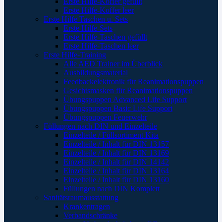
Erste Hilfe-Koffer gefüllt
Erste Hilfe-Koffer leer
Erste Hilfe Taschen u. Sets
Erste Hilfe-Sets
Erste Hilfe-Taschen gefüllt
Erste Hilfe-Taschen leer
Erste Hilfe-Training
Alle AED Trainer im Überblick
Ausbildungsmaterial
Feedbackelektronik für Reanimationspuppen
Gesichtsmasken für Reanimationspuppen
Übungspuppen Advanced Life Support
Übungspuppen Basic Life Support
Übungspuppen Feuerwehr
Füllungen nach DIN und Einzelteile
Einzelteile / Füllsortiment Kita
Einzelteile / Inhalt für DIN 13157
Einzelteile / Inhalt für DIN 13169
Einzelteile / Inhalt für DIN 14142
Einzelteile / Inhalt für DIN 13164
Einzelteile / Inhalt für DIN 13160
Füllungen nach DIN Komplett
Sanitätsraumausstattung
Krankentragen
Verbandschränke