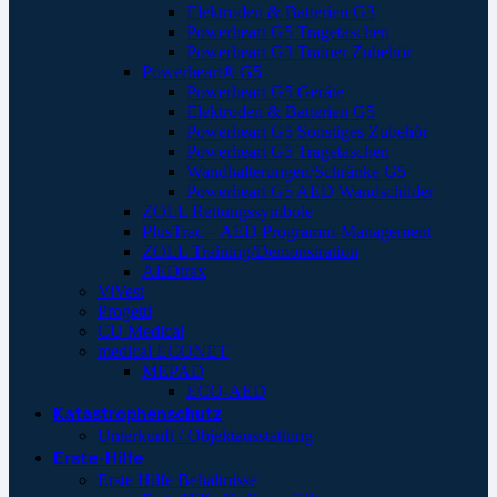
Elektroden & Batterien G3
Powerheart G5 Tragetaschen
Powerheart G3 Trainer Zubehör
Powerheart® G5
Powerheart G5 Geräte
Elektroden & Batterien G5
Powerheart G5 Sonstiges Zubehör
Powerheart G5 Tragetaschen
Wandhalterungen/Schränke G5
Powerheart G5 AED Wandschilder
ZOLL Rettungssymbole
PlusTrac – AED Programm-Management
ZOLL Training/Demonstration
AEDtrax
ViVest
Progetti
CU Medical
medical ECONET
MEPAD
ECO-AED
Katastrophenschutz
Unterkunft / Objektausstattung
Erste-Hilfe
Erste Hilfe Behältnisse