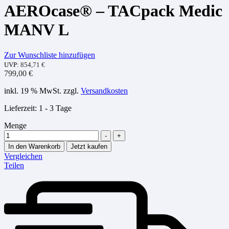
AEROcase® – TACpack Medic
MANV L
Zur Wunschliste hinzufügen
UVP:
854,71
€
799,00
€
inkl. 19 % MwSt.
zzgl.
Versandkosten
Lieferzeit:
1 - 3 Tage
Menge
-
+
In den Warenkorb
Jetzt kaufen
Vergleichen
Teilen