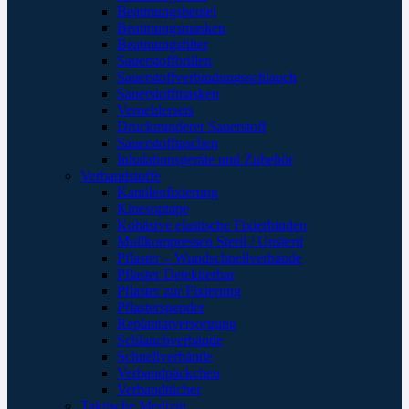
Beatmungsbeutel
Beatmungsmasken
Beatmungsfilter
Sauerstoffbrillen
Sauerstoffverbindungsschlauch
Sauerstoffmasken
Verneblersets
Druckminderer Sauerstoff
Sauerstofftaschen
Inhalationsgeräte und Zubehör
Verbandstoffe
Kanülenfixierung
Kinesoptape
Kohäsive elastische Fixierbinden
Mullkompressen Steril / Unsteril
Pflaster – Wundschnellverbände
Pflaster Detektierbar
Pflaster zur Fixierung
Pflasterspender
Replantatversorgung
Schlauchverbände
Schnellverbände
Verbandpäckchen
Verbandtücher
Taktische Medizin