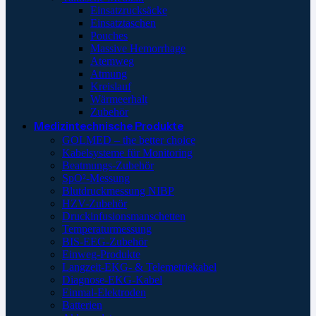
Einsatzrucksäcke
Einsatztaschen
Pouches
Massive Hemorrhage
Atemweg
Atmung
Kreislauf
Wärmeerhalt
Zubehör
Medizintechnische Produkte
GOLMED – the better choice
Kabelsysteme für Monitoring
Beatmungs-Zubehör
SpO²-Messung
Blutdruckmessung NIBP
HZV-Zubehör
Druckinfusionsmanschetten
Temperaturmessung
BIS-EEG-Zubehör
Einweg-Produkte
Langzeit-EKG- & Telemetriekabel
Diagnose-EKG-Kabel
Einmal-Elektroden
Batterien