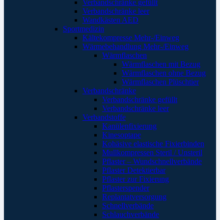
Verbandschränke gefüllt
Verbandschränke leer
Wandkästen AED
Sportmedizin
Kältekompresse Mehr-/Einweg
Wärmebehandlung Mehr-/Einweg
Wärmflaschen
Wärmflaschen mit Bezug
Wärmflaschen ohne Bezug
Wärmflaschen Plüschtier
Verbandschränke
Verbandschränke gefüllt
Verbandschränke leer
Verbandstoffe
Kanülenfixierung
Kinesoptape
Kohäsive elastische Fixierbinden
Mullkompressen Steril / Unsteril
Pflaster – Wundschnellverbände
Pflaster Detektierbar
Pflaster zur Fixierung
Pflasterspender
Replantatversorgung
Schnellverbände
Schlauchverbände