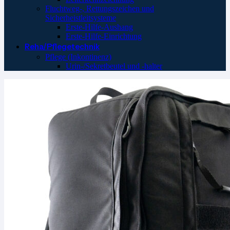
Fluchtweg-, Rettungszeichen und
Sicherheistleitsysteme
Erste-Hilfe-Aushang
Erste-Hilfe-Einrichtung
Reha/Pflegetechnik
Pflege (Inkontinenz)
Urin-/Sekretbeutel und -halter