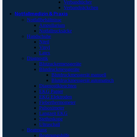
Verbandtücher
Verbandpäckchen
Notfallmedizin & Praxis
Notfallbehältnisse
Ampullarium
Notfallrucksäcke
Handschuhe
Nitril
Vinyl
Latex
Diagnostik
Blutzuckermessgeräte
Blutdruckmessgeräte
Blutdruckmessgerät manuell
Blutdruckmessgerät automatisch
Diagnostikleuchten
EKG Papier
EKG Elektroden
Fieberthermometer
Pulsoximeter
Langzeit EKG
Stethoskope
Ultraschall
Beatmung
Beatmungshilfe