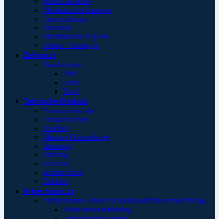
Akkumulatoren
Medizinische Lampen
Laryngoskope
Otoskope
Medizinische Papiere
Geräte / Sonstiges
Zahnarzt
Handschuhe
Nitril
Latex
Vinyl
Taktische Medizin
Einsatzrucksäcke
Einsatztaschen
Pouches
Massive Hemorrhage
Atemweg
Atmung
Kreislauf
Wärmeerhalt
Zubehör
Arbeitsschutz
Prüfplaketten, Etiketten und Qualitätskennzeichnung
Elektrokennzeichnung
Leiterkennzeichnung