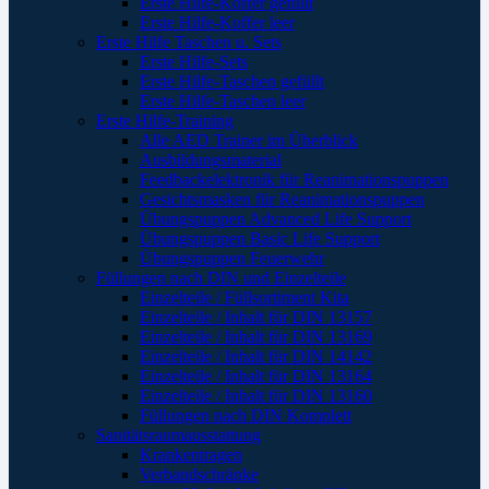
Erste Hilfe-Koffer gefüllt
Erste Hilfe-Koffer leer
Erste Hilfe Taschen u. Sets
Erste Hilfe-Sets
Erste Hilfe-Taschen gefüllt
Erste Hilfe-Taschen leer
Erste Hilfe-Training
Alle AED Trainer im Überblick
Ausbildungsmaterial
Feedbackelektronik für Reanimationspuppen
Gesichtsmasken für Reanimationspuppen
Übungspuppen Advanced Life Support
Übungspuppen Basic Life Support
Übungspuppen Feuerwehr
Füllungen nach DIN und Einzelteile
Einzelteile / Füllsortiment Kita
Einzelteile / Inhalt für DIN 13157
Einzelteile / Inhalt für DIN 13169
Einzelteile / Inhalt für DIN 14142
Einzelteile / Inhalt für DIN 13164
Einzelteile / Inhalt für DIN 13160
Füllungen nach DIN Komplett
Sanitätsraumausstattung
Krankentragen
Verbandschränke