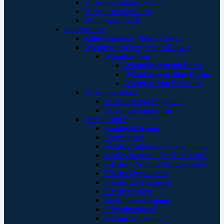
Verbandschränke gefüllt
Verbandschränke leer
Wandkästen AED
Sportmedizin
Kältekompresse Mehr-/Einweg
Wärmebehandlung Mehr-/Einweg
Wärmflaschen
Wärmflaschen mit Bezug
Wärmflaschen ohne Bezug
Wärmflaschen Plüschtier
Verbandschränke
Verbandschränke gefüllt
Verbandschränke leer
Verbandstoffe
Kanülenfixierung
Kinesoptape
Kohäsive elastische Fixierbinden
Mullkompressen Steril / Unsteril
Pflaster – Wundschnellverbände
Pflaster Detektierbar
Pflaster zur Fixierung
Pflasterspender
Replantatversorgung
Schnellverbände
Schlauchverbände