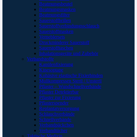
Beatmungsbeutel
Beatmungsmasken
Beatmungsfilter
Sauerstoffbrillen
Sauerstoffverbindungsschlauch
Sauerstoffmasken
Verneblersets
Druckminderer Sauerstoff
Sauerstofftaschen
Inhalationsgeräte und Zubehör
Verbandstoffe
Kanülenfixierung
Kinesoptape
Kohäsive elastische Fixierbinden
Mullkompressen Steril / Unsteril
Pflaster – Wundschnellverbände
Pflaster Detektierbar
Pflaster zur Fixierung
Pflasterspender
Replantatversorgung
Schlauchverbände
Schnellverbände
Verbandpäckchen
Verbandtücher
Taktische Medizin