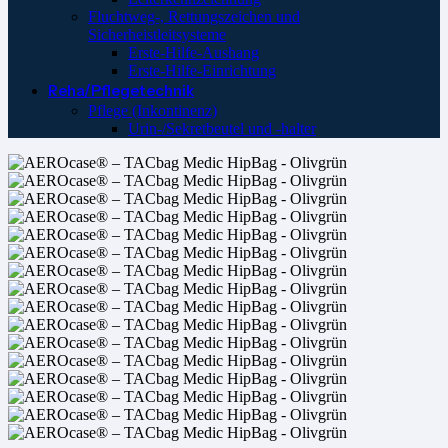
Fluchtweg-, Rettungszeichen und
Sicherheistleitsysteme
Erste-Hilfe-Aushang
Erste-Hilfe-Einrichtung
Reha/Pflegetechnik
Pflege (Inkontinenz)
Urin-/Sekretbeutel und -halter