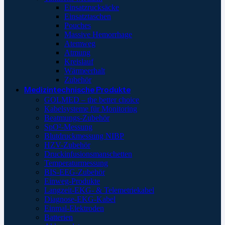
Einsatzrucksäcke
Einsatztaschen
Pouches
Massive Hemorrhage
Atemweg
Atmung
Kreislauf
Wärmeerhalt
Zubehör
Medizintechnische Produkte
GOLMED – the better choice
Kabelsysteme für Monitoring
Beatmungs-Zubehör
SpO²-Messung
Blutdruckmessung NIBP
HZV-Zubehör
Druckinfusionsmanschetten
Temperaturmessung
BIS-EEG-Zubehör
Einweg-Produkte
Langzeit-EKG- & Telemetriekabel
Diagnose-EKG-Kabel
Einmal-Elektroden
Batterien