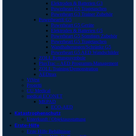
Elektroden & Batterien G3
Powerheart G5 Tragetaschen
Powerheart G3 Trainer Zubehör
Powerheart® G5
Powerheart G5 Geräte
Elektroden & Batterien G5
Powerheart G5 Sonstiges Zubehör
Powerheart G5 Tragetaschen
Wandhalterungen/Schränke G5
Powerheart G5 AED Wandschilder
ZOLL Rettungssymbole
PlusTrac – AED Programm-Management
ZOLL Training/Demonstration
AEDtrax
ViVest
Progetti
CU Medical
medical ECONET
MEPAD
ECO-AED
Katastrophenschutz
Unterkunft / Objektausstattung
Erste-Hilfe
Erste Hilfe Behältnisse