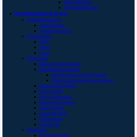
Verbandtücher
Verbandpäckchen
Notfallmedizin & Praxis
Notfallbehältnisse
Ampullarium
Notfallrucksäcke
Handschuhe
Nitril
Vinyl
Latex
Diagnostik
Blutzuckermessgeräte
Blutdruckmessgeräte
Blutdruckmessgerät manuell
Blutdruckmessgerät automatisch
Diagnostikleuchten
EKG Papier
EKG Elektroden
Fieberthermometer
Pulsoximeter
Langzeit EKG
Stethoskope
Ultraschall
Beatmung
Beatmungshilfe