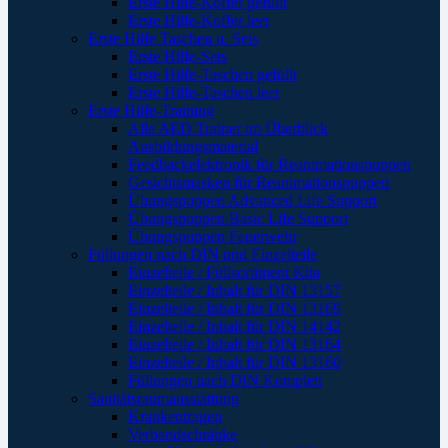
Erste Hilfe-Koffer gefüllt
Erste Hilfe-Koffer leer
Erste Hilfe Taschen u. Sets
Erste Hilfe-Sets
Erste Hilfe-Taschen gefüllt
Erste Hilfe-Taschen leer
Erste Hilfe-Training
Alle AED Trainer im Überblick
Ausbildungsmaterial
Feedbackelektronik für Reanimationspuppen
Gesichtsmasken für Reanimationspuppen
Übungspuppen Advanced Life Support
Übungspuppen Basic Life Support
Übungspuppen Feuerwehr
Füllungen nach DIN und Einzelteile
Einzelteile / Füllsortiment Kita
Einzelteile / Inhalt für DIN 13157
Einzelteile / Inhalt für DIN 13169
Einzelteile / Inhalt für DIN 14142
Einzelteile / Inhalt für DIN 13164
Einzelteile / Inhalt für DIN 13160
Füllungen nach DIN Komplett
Sanitätsraumausstattung
Krankentragen
Verbandschränke