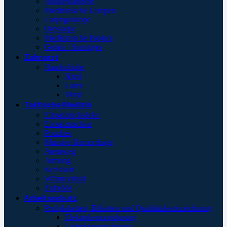
Akkumulatoren
Medizinische Lampen
Laryngoskope
Otoskope
Medizinische Papiere
Geräte / Sonstiges
Zahnarzt
Handschuhe
Nitril
Latex
Vinyl
Taktische Medizin
Einsatzrucksäcke
Einsatztaschen
Pouches
Massive Hemorrhage
Atemweg
Atmung
Kreislauf
Wärmeerhalt
Zubehör
Arbeitsschutz
Prüfplaketten, Etiketten und Qualitätskennzeichnung
Elektrokennzeichnung
Leiterkennzeichnung