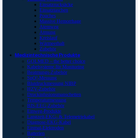
Einsatzrucksäcke
Einsatztaschen
Pouches
Massive Hemorrhage
Atemweg
Atmung
Kreislauf
Wärmeerhalt
Zubehör
Medizintechnische Produkte
GOLMED – the better choice
Kabelsysteme für Monitoring
Beatmungs-Zubehör
SpO²-Messung
Blutdruckmessung NIBP
HZV-Zubehör
Druckinfusionsmanschetten
Temperaturmessung
BIS-EEG-Zubehör
Einweg-Produkte
Langzeit-EKG- & Telemetriekabel
Diagnose-EKG-Kabel
Einmal-Elektroden
Batterien