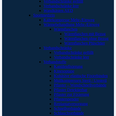
Verbandschränke gefüllt
Verbandschränke leer
Wandkästen AED
Sportmedizin
Kältekompresse Mehr-/Einweg
Wärmebehandlung Mehr-/Einweg
Wärmflaschen
Wärmflaschen mit Bezug
Wärmflaschen ohne Bezug
Wärmflaschen Plüschtier
Verbandschränke
Verbandschränke gefüllt
Verbandschränke leer
Verbandstoffe
Kanülenfixierung
Kinesoptape
Kohäsive elastische Fixierbinden
Mullkompressen Steril / Unsteril
Pflaster – Wundschnellverbände
Pflaster Detektierbar
Pflaster zur Fixierung
Pflasterspender
Replantatversorgung
Schnellverbände
Schlauchverbände