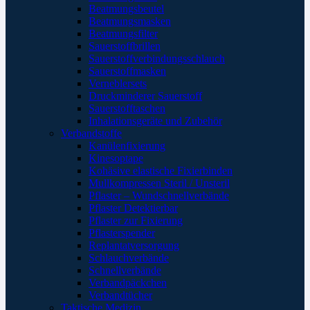
Beatmungsbeutel
Beatmungsmasken
Beatmungsfilter
Sauerstoffbrillen
Sauerstoffverbindungsschlauch
Sauerstoffmasken
Verneblersets
Druckminderer Sauerstoff
Sauerstofftaschen
Inhalationsgeräte und Zubehör
Verbandstoffe
Kanülenfixierung
Kinesoptape
Kohäsive elastische Fixierbinden
Mullkompressen Steril / Unsteril
Pflaster – Wundschnellverbände
Pflaster Detektierbar
Pflaster zur Fixierung
Pflasterspender
Replantatversorgung
Schlauchverbände
Schnellverbände
Verbandpäckchen
Verbandtücher
Taktische Medizin