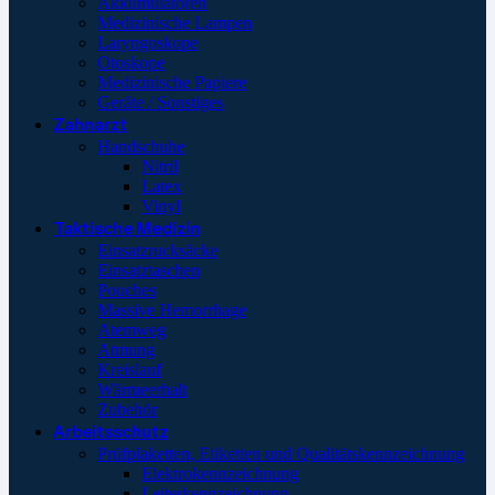
Akkumulatoren
Medizinische Lampen
Laryngoskope
Otoskope
Medizinische Papiere
Geräte / Sonstiges
Zahnarzt
Handschuhe
Nitril
Latex
Vinyl
Taktische Medizin
Einsatzrucksäcke
Einsatztaschen
Pouches
Massive Hemorrhage
Atemweg
Atmung
Kreislauf
Wärmeerhalt
Zubehör
Arbeitsschutz
Prüfplaketten, Etiketten und Qualitätskennzeichnung
Elektrokennzeichnung
Leiterkennzeichnung