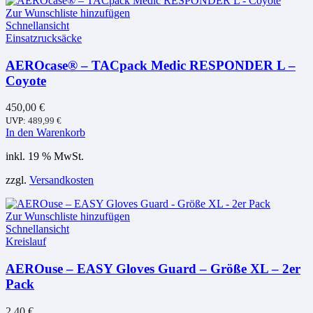
Zur Wunschliste hinzufügen
Schnellansicht
Einsatzrucksäcke
AEROcase® – TACpack Medic RESPONDER L –
Coyote
450,00
€
UVP:
489,99
€
In den Warenkorb
inkl. 19 % MwSt.
zzgl.
Versandkosten
Zur Wunschliste hinzufügen
Schnellansicht
Kreislauf
AEROuse – EASY Gloves Guard – Größe XL – 2er
Pack
2,40
€