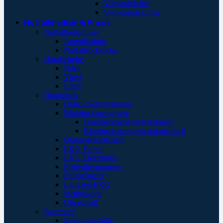
Verbandtücher
Verbandpäckchen
Notfallmedizin & Praxis
Notfallbehältnisse
Ampullarium
Notfallrucksäcke
Handschuhe
Nitril
Vinyl
Latex
Diagnostik
Blutzuckermessgeräte
Blutdruckmessgeräte
Blutdruckmessgerät manuell
Blutdruckmessgerät automatisch
Diagnostikleuchten
EKG Papier
EKG Elektroden
Fieberthermometer
Pulsoximeter
Langzeit EKG
Stethoskope
Ultraschall
Beatmung
Beatmungshilfe