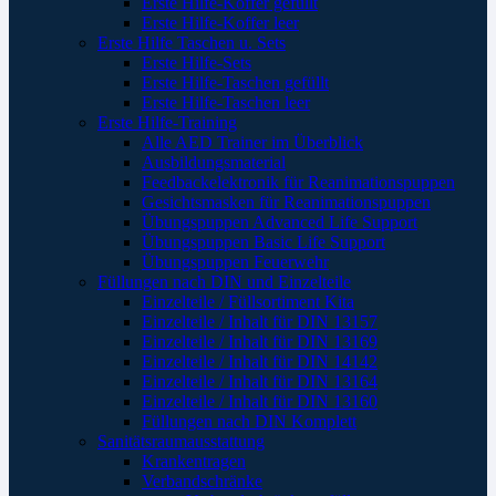
Erste Hilfe-Koffer gefüllt
Erste Hilfe-Koffer leer
Erste Hilfe Taschen u. Sets
Erste Hilfe-Sets
Erste Hilfe-Taschen gefüllt
Erste Hilfe-Taschen leer
Erste Hilfe-Training
Alle AED Trainer im Überblick
Ausbildungsmaterial
Feedbackelektronik für Reanimationspuppen
Gesichtsmasken für Reanimationspuppen
Übungspuppen Advanced Life Support
Übungspuppen Basic Life Support
Übungspuppen Feuerwehr
Füllungen nach DIN und Einzelteile
Einzelteile / Füllsortiment Kita
Einzelteile / Inhalt für DIN 13157
Einzelteile / Inhalt für DIN 13169
Einzelteile / Inhalt für DIN 14142
Einzelteile / Inhalt für DIN 13164
Einzelteile / Inhalt für DIN 13160
Füllungen nach DIN Komplett
Sanitätsraumausstattung
Krankentragen
Verbandschränke