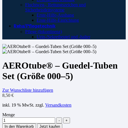
Fluchtweg-, Rettungszeichen und
Sicherheistleitsysteme
Erste-Hilfe-Aushang
Erste-Hilfe-Einrichtung
Reha/Pflegetechnik
Pflege (Inkontinenz)
Urin-/Sekretbeutel und -halter
AEROtube® – Guedel-Tuben
Set (Größe 000–5)
Zur Wunschliste hinzufügen
8,50
€
inkl. 19 % MwSt.
zzgl.
Versandkosten
Menge
-
+
In den Warenkorb
Jetzt kaufen