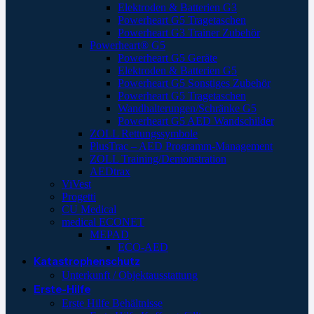
Elektroden & Batterien G3
Powerheart G5 Tragetaschen
Powerheart G3 Trainer Zubehör
Powerheart® G5
Powerheart G5 Geräte
Elektroden & Batterien G5
Powerheart G5 Sonstiges Zubehör
Powerheart G5 Tragetaschen
Wandhalterungen/Schränke G5
Powerheart G5 AED Wandschilder
ZOLL Rettungssymbole
PlusTrac – AED Programm-Management
ZOLL Training/Demonstration
AEDtrax
ViVest
Progetti
CU Medical
medical ECONET
MEPAD
ECO-AED
Katastrophenschutz
Unterkunft / Objektausstattung
Erste-Hilfe
Erste Hilfe Behältnisse