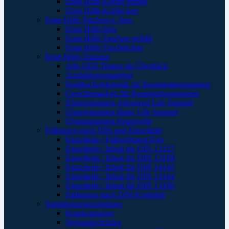
Erste Hilfe-Koffer gefüllt
Erste Hilfe-Koffer leer
Erste Hilfe Taschen u. Sets
Erste Hilfe-Sets
Erste Hilfe-Taschen gefüllt
Erste Hilfe-Taschen leer
Erste Hilfe-Training
Alle AED Trainer im Überblick
Ausbildungsmaterial
Feedbackelektronik für Reanimationspuppen
Gesichtsmasken für Reanimationspuppen
Übungspuppen Advanced Life Support
Übungspuppen Basic Life Support
Übungspuppen Feuerwehr
Füllungen nach DIN und Einzelteile
Einzelteile / Füllsortiment Kita
Einzelteile / Inhalt für DIN 13157
Einzelteile / Inhalt für DIN 13169
Einzelteile / Inhalt für DIN 14142
Einzelteile / Inhalt für DIN 13164
Einzelteile / Inhalt für DIN 13160
Füllungen nach DIN Komplett
Sanitätsraumausstattung
Krankentragen
Verbandschränke