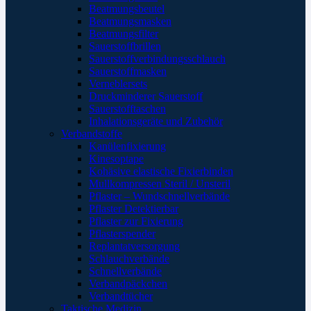
Beatmungsbeutel
Beatmungsmasken
Beatmungsfilter
Sauerstoffbrillen
Sauerstoffverbindungsschlauch
Sauerstoffmasken
Verneblersets
Druckminderer Sauerstoff
Sauerstofftaschen
Inhalationsgeräte und Zubehör
Verbandstoffe
Kanülenfixierung
Kinesoptape
Kohäsive elastische Fixierbinden
Mullkompressen Steril / Unsteril
Pflaster – Wundschnellverbände
Pflaster Detektierbar
Pflaster zur Fixierung
Pflasterspender
Replantatversorgung
Schlauchverbände
Schnellverbände
Verbandpäckchen
Verbandtücher
Taktische Medizin