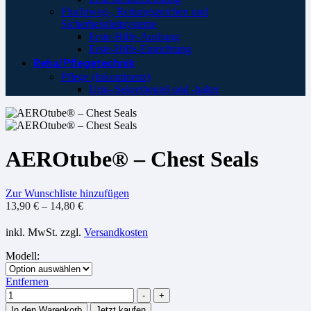
Fluchtweg-, Rettungszeichen und
Sicherheistleitsysteme
Erste-Hilfe-Aushang
Erste-Hilfe-Einrichtung
Reha/Pflegetechnik
Pflege (Inkontinenz)
Urin-/Sekretbeutel und -halter
AEROtube® – Chest Seals
Zur Wunschliste hinzufügen
13,90
€
–
14,80
€
inkl. MwSt.
zzgl.
Versandkosten
Modell
:
Entfernen
Menge
-
+
In den Warenkorb
Jetzt kaufen