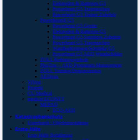
Elektroden & Batterien G3
Powerheart G5 Tragetaschen
Powerheart G3 Trainer Zubehör
Powerheart® G5
Powerheart G5 Geräte
Elektroden & Batterien G5
Powerheart G5 Sonstiges Zubehör
Powerheart G5 Tragetaschen
Wandhalterungen/Schränke G5
Powerheart G5 AED Wandschilder
ZOLL Rettungssymbole
PlusTrac – AED Programm-Management
ZOLL Training/Demonstration
AEDtrax
ViVest
Progetti
CU Medical
medical ECONET
MEPAD
ECO-AED
Katastrophenschutz
Unterkunft / Objektausstattung
Erste-Hilfe
Erste Hilfe Behältnisse