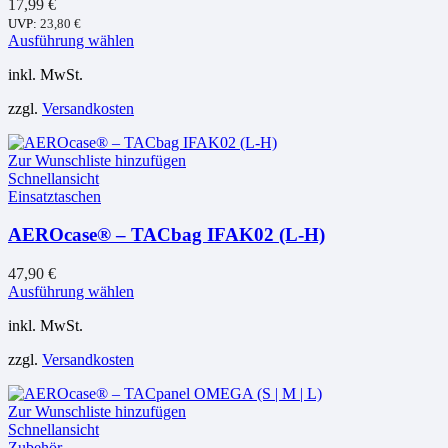
17,99
€
UVP:
23,80
€
Dieses
Ausführung wählen
Produkt
inkl. MwSt.
weist
mehrere
zzgl.
Versandkosten
Varianten
auf.
Die
Zur Wunschliste hinzufügen
Optionen
Schnellansicht
können
Einsatztaschen
auf
der
AEROcase® – TACbag IFAK02 (L-H)
Produktseite
gewählt
werden
47,90
€
Dieses
Ausführung wählen
Produkt
inkl. MwSt.
weist
mehrere
zzgl.
Versandkosten
Varianten
auf.
Die
Zur Wunschliste hinzufügen
Optionen
Schnellansicht
können
Zubehör