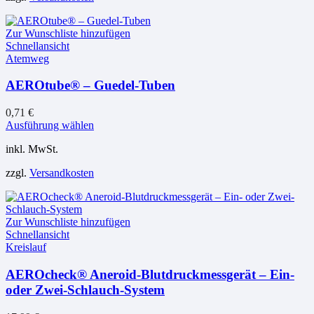
auf.
Die
Zur Wunschliste hinzufügen
Optionen
Schnellansicht
können
Atemweg
auf
der
AEROtube® – Guedel-Tuben
Produktseite
gewählt
werden
0,71
€
Dieses
Ausführung wählen
Produkt
inkl. MwSt.
weist
mehrere
zzgl.
Versandkosten
Varianten
auf.
Die
Optionen
Zur Wunschliste hinzufügen
können
Schnellansicht
auf
Kreislauf
der
Produktseite
AEROcheck® Aneroid-Blutdruckmessgerät – Ein-
gewählt
oder Zwei-Schlauch-System
werden