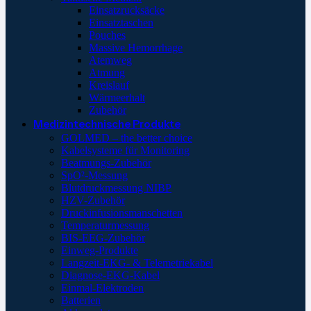
Einsatzrucksäcke
Einsatztaschen
Pouches
Massive Hemorrhage
Atemweg
Atmung
Kreislauf
Wärmeerhalt
Zubehör
Medizintechnische Produkte
GOLMED – the better choice
Kabelsysteme für Monitoring
Beatmungs-Zubehör
SpO²-Messung
Blutdruckmessung NIBP
HZV-Zubehör
Druckinfusionsmanschetten
Temperaturmessung
BIS-EEG-Zubehör
Einweg-Produkte
Langzeit-EKG- & Telemetriekabel
Diagnose-EKG-Kabel
Einmal-Elektroden
Batterien