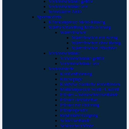
Verbandschränke gefüllt
Verbandschränke leer
Wandkästen AED
Sportmedizin
Kältekompresse Mehr-/Einweg
Wärmebehandlung Mehr-/Einweg
Wärmflaschen
Wärmflaschen mit Bezug
Wärmflaschen ohne Bezug
Wärmflaschen Plüschtier
Verbandschränke
Verbandschränke gefüllt
Verbandschränke leer
Verbandstoffe
Kanülenfixierung
Kinesoptape
Kohäsive elastische Fixierbinden
Mullkompressen Steril / Unsteril
Pflaster – Wundschnellverbände
Pflaster Detektierbar
Pflaster zur Fixierung
Pflasterspender
Replantatversorgung
Schnellverbände
Schlauchverbände