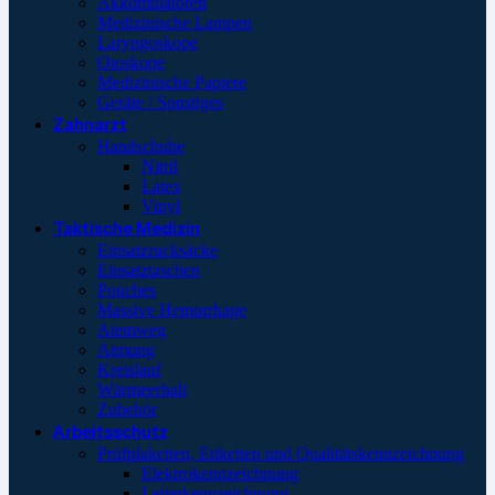
Akkumulatoren
Medizinische Lampen
Laryngoskope
Otoskope
Medizinische Papiere
Geräte / Sonstiges
Zahnarzt
Handschuhe
Nitril
Latex
Vinyl
Taktische Medizin
Einsatzrucksäcke
Einsatztaschen
Pouches
Massive Hemorrhage
Atemweg
Atmung
Kreislauf
Wärmeerhalt
Zubehör
Arbeitsschutz
Prüfplaketten, Etiketten und Qualitätskennzeichnung
Elektrokennzeichnung
Leiterkennzeichnung