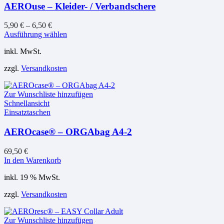
AEROuse – Kleider- / Verbandschere
5,90
€
–
6,50
€
Dieses
Ausführung wählen
Produkt
inkl. MwSt.
weist
mehrere
zzgl.
Versandkosten
Varianten
auf.
Die
Zur Wunschliste hinzufügen
Optionen
Schnellansicht
können
Einsatztaschen
auf
der
AEROcase® – ORGAbag A4-2
Produktseite
gewählt
werden
69,50
€
In den Warenkorb
inkl. 19 % MwSt.
zzgl.
Versandkosten
Zur Wunschliste hinzufügen