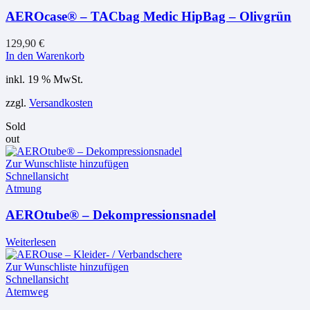
der
AEROcase® – TACbag Medic HipBag – Olivgrün
Produktseite
gewählt
werden
129,90
€
In den Warenkorb
inkl. 19 % MwSt.
zzgl.
Versandkosten
Sold
out
Zur Wunschliste hinzufügen
Schnellansicht
Atmung
AEROtube® – Dekompressionsnadel
Weiterlesen
Zur Wunschliste hinzufügen
Schnellansicht
Atemweg