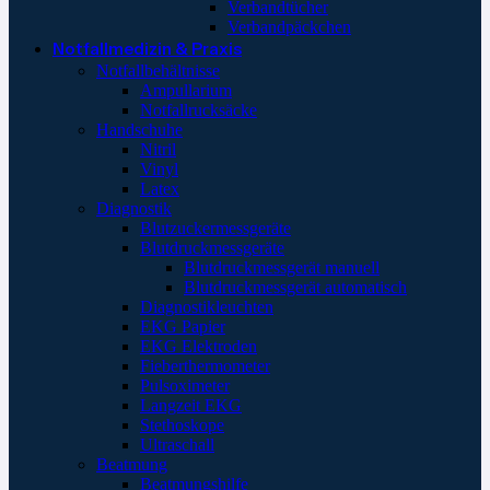
Verbandtücher
Verbandpäckchen
Notfallmedizin & Praxis
Notfallbehältnisse
Ampullarium
Notfallrucksäcke
Handschuhe
Nitril
Vinyl
Latex
Diagnostik
Blutzuckermessgeräte
Blutdruckmessgeräte
Blutdruckmessgerät manuell
Blutdruckmessgerät automatisch
Diagnostikleuchten
EKG Papier
EKG Elektroden
Fieberthermometer
Pulsoximeter
Langzeit EKG
Stethoskope
Ultraschall
Beatmung
Beatmungshilfe