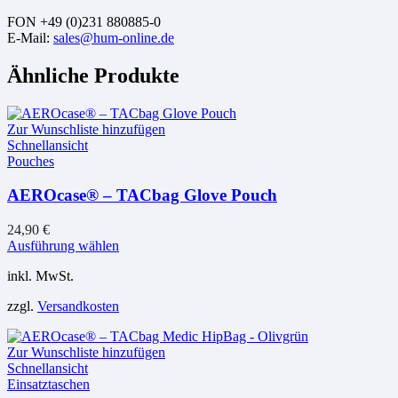
FON +49 (0)231 880885-0
E-Mail:
sales@hum-online.de
Ähnliche Produkte
Zur Wunschliste hinzufügen
Schnellansicht
Pouches
AEROcase® – TACbag Glove Pouch
24,90
€
Dieses
Ausführung wählen
Produkt
inkl. MwSt.
weist
mehrere
zzgl.
Versandkosten
Varianten
auf.
Die
Zur Wunschliste hinzufügen
Optionen
Schnellansicht
können
Einsatztaschen
auf