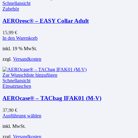
Schnellansicht
Zubehör
AEROresc® – EASY Collar Adult
15,99
€
In den Warenkorb
inkl. 19 % MwSt.
zzgl.
Versandkosten
Zur Wunschliste hinzufügen
Schnellansicht
Einsatztaschen
AEROcase® – TACbag IFAK01 (M-V)
37,90
€
Dieses
Ausführung wählen
Produkt
inkl. MwSt.
weist
mehrere
zzgl.
Versandkosten
Varianten