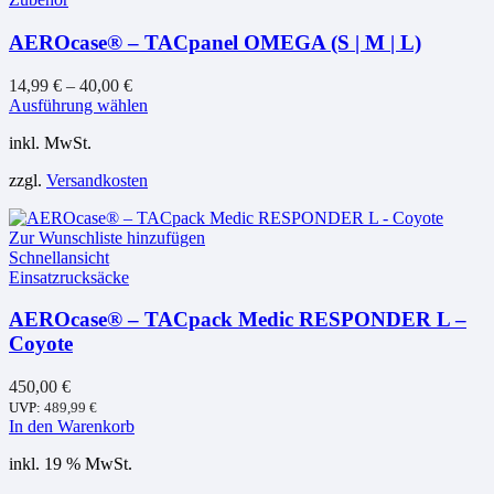
auf
der
AEROcase® – TACpanel OMEGA (S | M | L)
Produktseite
gewählt
werden
14,99
€
–
40,00
€
Dieses
Ausführung wählen
Produkt
inkl. MwSt.
weist
mehrere
zzgl.
Versandkosten
Varianten
auf.
Die
Zur Wunschliste hinzufügen
Optionen
Schnellansicht
können
Einsatzrucksäcke
auf
der
AEROcase® – TACpack Medic RESPONDER L –
Produktseite
Coyote
gewählt
werden
450,00
€
UVP:
489,99
€
In den Warenkorb
inkl. 19 % MwSt.