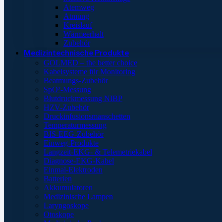
Atemweg
Atmung
Kreislauf
Wärmeerhalt
Zubehör
Medizintechnische Produkte
GOLMED – the better choice
Kabelsysteme für Monitoring
Beatmungs-Zubehör
SpO²-Messung
Blutdruckmessung NIBP
HZV-Zubehör
Druckinfusionsmanschetten
Temperaturmessung
BIS-EEG-Zubehör
Einweg-Produkte
Langzeit-EKG- & Telemetriekabel
Diagnose-EKG-Kabel
Einmal-Elektroden
Batterien
Akkumulatoren
Medizinische Lampen
Laryngoskope
Otoskope