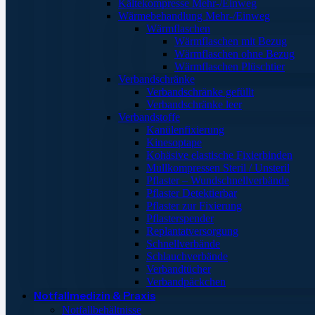
Kältekompresse Mehr-/Einweg
Wärmebehandlung Mehr-/Einweg
Wärmflaschen
Wärmflaschen mit Bezug
Wärmflaschen ohne Bezug
Wärmflaschen Plüschtier
Verbandschränke
Verbandschränke gefüllt
Verbandschränke leer
Verbandstoffe
Kanülenfixierung
Kinesoptape
Kohäsive elastische Fixierbinden
Mullkompressen Steril / Unsteril
Pflaster – Wundschnellverbände
Pflaster Detektierbar
Pflaster zur Fixierung
Pflasterspender
Replantatversorgung
Schnellverbände
Schlauchverbände
Verbandtücher
Verbandpäckchen
Notfallmedizin & Praxis
Notfallbehältnisse