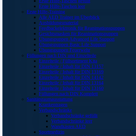
Erste Hilfe-Taschen gefüllt
Erste Hilfe-Taschen leer
Erste Hilfe-Training
Alle AED Trainer im Überblick
Ausbildungsmaterial
Feedbackelektronik für Reanimationspuppen
Gesichtsmasken für Reanimationspuppen
Übungspuppen Advanced Life Support
Übungspuppen Basic Life Support
Übungspuppen Feuerwehr
Füllungen nach DIN und Einzelteile
Einzelteile / Füllsortiment Kita
Einzelteile / Inhalt für DIN 13157
Einzelteile / Inhalt für DIN 13169
Einzelteile / Inhalt für DIN 14142
Einzelteile / Inhalt für DIN 13164
Einzelteile / Inhalt für DIN 13160
Füllungen nach DIN Komplett
Sanitätsraumausstattung
Krankentragen
Verbandschränke
Verbandschränke gefüllt
Verbandschränke leer
Wandkästen AED
Sportmedizin