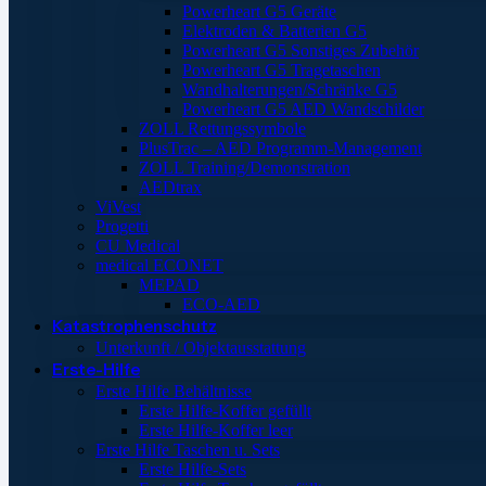
Powerheart G5 Geräte
Elektroden & Batterien G5
Powerheart G5 Sonstiges Zubehör
Powerheart G5 Tragetaschen
Wandhalterungen/Schränke G5
Powerheart G5 AED Wandschilder
ZOLL Rettungssymbole
PlusTrac – AED Programm-Management
ZOLL Training/Demonstration
AEDtrax
ViVest
Progetti
CU Medical
medical ECONET
MEPAD
ECO-AED
Katastrophenschutz
Unterkunft / Objektausstattung
Erste-Hilfe
Erste Hilfe Behältnisse
Erste Hilfe-Koffer gefüllt
Erste Hilfe-Koffer leer
Erste Hilfe Taschen u. Sets
Erste Hilfe-Sets