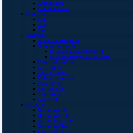
Ampullarium
Notfallrucksäcke
Handschuhe
Nitril
Vinyl
Latex
Diagnostik
Blutzuckermessgeräte
Blutdruckmessgeräte
Blutdruckmessgerät manuell
Blutdruckmessgerät automatisch
Diagnostikleuchten
EKG Papier
EKG Elektroden
Fieberthermometer
Pulsoximeter
Langzeit EKG
Stethoskope
Ultraschall
Beatmung
Beatmungshilfe
Beatmungsbeutel
Beatmungsmasken
Beatmungsfilter
Sauerstoffbrillen