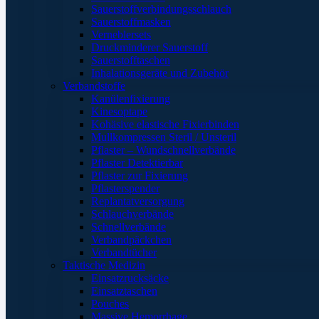
Sauerstoffverbindungsschlauch
Sauerstoffmasken
Verneblersets
Druckminderer Sauerstoff
Sauerstofftaschen
Inhalationsgeräte und Zubehör
Verbandstoffe
Kanülenfixierung
Kinesoptape
Kohäsive elastische Fixierbinden
Mullkompressen Steril / Unsteril
Pflaster – Wundschnellverbände
Pflaster Detektierbar
Pflaster zur Fixierung
Pflasterspender
Replantatversorgung
Schlauchverbände
Schnellverbände
Verbandpäckchen
Verbandtücher
Taktische Medizin
Einsatzrucksäcke
Einsatztaschen
Pouches
Massive Hemorrhage