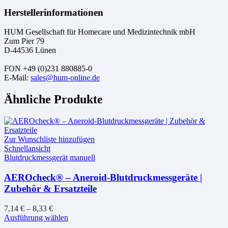
Herstellerinformationen
HUM Gesellschaft für Homecare und Medizintechnik mbH
Zum Pier 79
D-44536 Lünen
FON +49 (0)231 880885-0
E-Mail:
sales@hum-online.de
Ähnliche Produkte
Zur Wunschliste hinzufügen
Schnellansicht
Blutdruckmessgerät manuell
AEROcheck® – Aneroid-Blutdruckmessgeräte |
Zubehör & Ersatzteile
7,14
€
–
8,33
€
Dieses
Ausführung wählen
Produkt