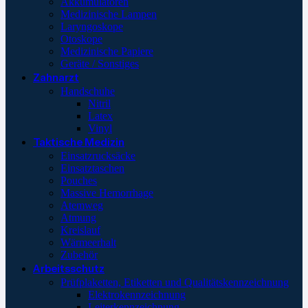
Akkumulatoren
Medizinische Lampen
Laryngoskope
Otoskope
Medizinische Papiere
Geräte / Sonstiges
Zahnarzt
Handschuhe
Nitril
Latex
Vinyl
Taktische Medizin
Einsatzrucksäcke
Einsatztaschen
Pouches
Massive Hemorrhage
Atemweg
Atmung
Kreislauf
Wärmeerhalt
Zubehör
Arbeitsschutz
Prüfplaketten, Etiketten und Qualitätskennzeichnung
Elektrokennzeichnung
Leiterkennzeichnung