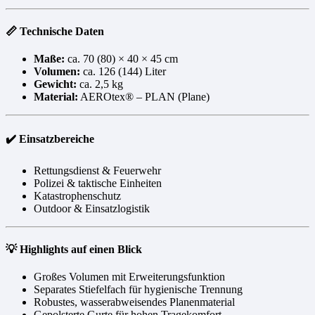
📏 Technische Daten
Maße:
ca. 70 (80) × 40 × 45 cm
Volumen:
ca. 126 (144) Liter
Gewicht:
ca. 2,5 kg
Material:
AEROtex® – PLAN (Plane)
✔️ Einsatzbereiche
Rettungsdienst & Feuerwehr
Polizei & taktische Einheiten
Katastrophenschutz
Outdoor & Einsatzlogistik
💡 Highlights auf einen Blick
Großes Volumen mit Erweiterungsfunktion
Separates Stiefelfach für hygienische Trennung
Robustes, wasserabweisendes Planenmaterial
Gepolsterte Gurte für hohen Tragekomfort