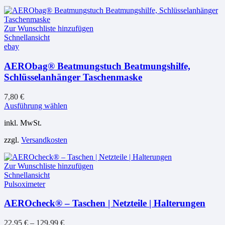
Zur Wunschliste hinzufügen
Schnellansicht
ebay
AERObag® Beatmungstuch Beatmungshilfe,
Schlüsselanhänger Taschenmaske
7,80
€
Dieses
Ausführung wählen
Produkt
inkl. MwSt.
weist
mehrere
zzgl.
Versandkosten
Varianten
auf.
Die
Zur Wunschliste hinzufügen
Optionen
Schnellansicht
können
Pulsoximeter
auf
der
AEROcheck® – Taschen | Netzteile | Halterungen
Produktseite
gewählt
werden
22,95
€
–
129,99
€