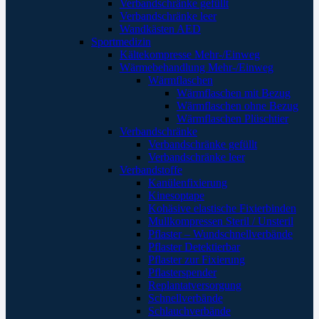
Verbandschränke gefüllt
Verbandschränke leer
Wandkästen AED
Sportmedizin
Kältekompresse Mehr-/Einweg
Wärmebehandlung Mehr-/Einweg
Wärmflaschen
Wärmflaschen mit Bezug
Wärmflaschen ohne Bezug
Wärmflaschen Plüschtier
Verbandschränke
Verbandschränke gefüllt
Verbandschränke leer
Verbandstoffe
Kanülenfixierung
Kinesoptape
Kohäsive elastische Fixierbinden
Mullkompressen Steril / Unsteril
Pflaster – Wundschnellverbände
Pflaster Detektierbar
Pflaster zur Fixierung
Pflasterspender
Replantatversorgung
Schnellverbände
Schlauchverbände