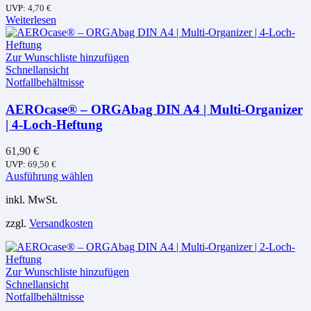
UVP:
4,70
€
Weiterlesen
Zur Wunschliste hinzufügen
Schnellansicht
Notfallbehältnisse
AEROcase® – ORGAbag DIN A4 | Multi-Organizer
| 4-Loch-Heftung
61,90
€
UVP:
69,50
€
Dieses
Ausführung wählen
Produkt
inkl. MwSt.
weist
mehrere
zzgl.
Versandkosten
Varianten
auf.
Die
Optionen
Zur Wunschliste hinzufügen
können
Schnellansicht
auf
Notfallbehältnisse
der