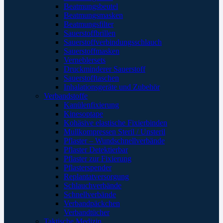
Beatmungsbeutel
Beatmungsmasken
Beatmungsfilter
Sauerstoffbrillen
Sauerstoffverbindungsschlauch
Sauerstoffmasken
Verneblersets
Druckminderer Sauerstoff
Sauerstofftaschen
Inhalationsgeräte und Zubehör
Verbandstoffe
Kanülenfixierung
Kinesoptape
Kohäsive elastische Fixierbinden
Mullkompressen Steril / Unsteril
Pflaster – Wundschnellverbände
Pflaster Detektierbar
Pflaster zur Fixierung
Pflasterspender
Replantatversorgung
Schlauchverbände
Schnellverbände
Verbandpäckchen
Verbandtücher
Taktische Medizin