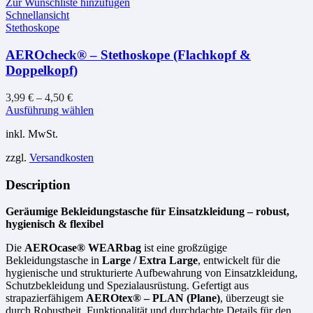
Zur Wunschliste hinzufügen
Schnellansicht
Stethoskope
AEROcheck® – Stethoskope (Flachkopf &
Doppelkopf)
3,99
€
–
4,50
€
Dieses
Ausführung wählen
Produkt
inkl. MwSt.
weist
mehrere
zzgl.
Versandkosten
Varianten
auf.
Description
Die
Optionen
können
Geräumige Bekleidungstasche für Einsatzkleidung – robust,
auf
hygienisch & flexibel
der
Produktseite
Die
AEROcase® WEARbag
ist eine großzügige
gewählt
Bekleidungstasche in
Large / Extra Large
, entwickelt für die
werden
hygienische und strukturierte Aufbewahrung von Einsatzkleidung,
Schutzbekleidung und Spezialausrüstung. Gefertigt aus
strapazierfähigem
AEROtex® – PLAN (Plane)
, überzeugt sie
durch Robustheit, Funktionalität und durchdachte Details für den