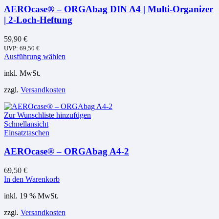
Produktseite
AEROcase® – ORGAbag DIN A4 | Multi-Organizer
gewählt
| 2-Loch-Heftung
werden
59,90
€
UVP:
69,50
€
Dieses
Ausführung wählen
Produkt
inkl. MwSt.
weist
mehrere
zzgl.
Versandkosten
Varianten
auf.
Die
Zur Wunschliste hinzufügen
Optionen
Schnellansicht
können
Einsatztaschen
auf
der
AEROcase® – ORGAbag A4-2
Produktseite
gewählt
werden
69,50
€
In den Warenkorb
inkl. 19 % MwSt.
zzgl.
Versandkosten