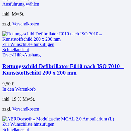
Dieses
Ausführung wählen
Produkt
inkl. MwSt.
weist
mehrere
zzgl.
Versandkosten
Varianten
auf.
Die
Optionen
Zur Wunschliste hinzufügen
können
Schnellansicht
auf
Erste-Hilfe-Aushang
der
Produktseite
Rettungsschild Defibrillator E010 nach ISO 7010 –
gewählt
Kunststoffschild 200 x 200 mm
werden
9,50
€
In den Warenkorb
inkl. 19 % MwSt.
zzgl.
Versandkosten
Zur Wunschliste hinzufügen
Schnellansicht