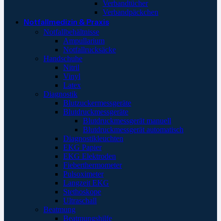
Verbandtücher
Verbandpäckchen
Notfallmedizin & Praxis
Notfallbehältnisse
Ampullarium
Notfallrucksäcke
Handschuhe
Nitril
Vinyl
Latex
Diagnostik
Blutzuckermessgeräte
Blutdruckmessgeräte
Blutdruckmessgerät manuell
Blutdruckmessgerät automatisch
Diagnostikleuchten
EKG Papier
EKG Elektroden
Fieberthermometer
Pulsoximeter
Langzeit EKG
Stethoskope
Ultraschall
Beatmung
Beatmungshilfe