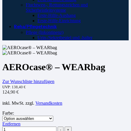
Fluchtweg-, Rettungszeichen und
Sicherheistleitsysteme
Erste-Hilfe-Aushang
Erste-Hilfe-Einrichtung
Reha/Pflegetechnik
Pflege (Inkontinenz)
Urin-/Sekretbeutel und -halter
AEROcase® – WEARbag
Zur Wunschliste hinzufügen
UVP:
138,40
€
124,90
€
inkl. MwSt.
zzgl.
Versandkosten
Farbe
:
Entfernen
Menge
-
+