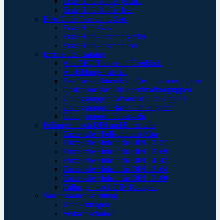
Erste Hilfe-Koffer gefüllt
Erste Hilfe-Koffer leer
Erste Hilfe Taschen u. Sets
Erste Hilfe-Sets
Erste Hilfe-Taschen gefüllt
Erste Hilfe-Taschen leer
Erste Hilfe-Training
Alle AED Trainer im Überblick
Ausbildungsmaterial
Feedbackelektronik für Reanimationspuppen
Gesichtsmasken für Reanimationspuppen
Übungspuppen Advanced Life Support
Übungspuppen Basic Life Support
Übungspuppen Feuerwehr
Füllungen nach DIN und Einzelteile
Einzelteile / Füllsortiment Kita
Einzelteile / Inhalt für DIN 13157
Einzelteile / Inhalt für DIN 13169
Einzelteile / Inhalt für DIN 14142
Einzelteile / Inhalt für DIN 13164
Einzelteile / Inhalt für DIN 13160
Füllungen nach DIN Komplett
Sanitätsraumausstattung
Krankentragen
Verbandschränke