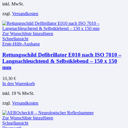
inkl. MwSt.
weist
mehrere
zzgl.
Versandkosten
Varianten
auf.
Die
Optionen
Zur Wunschliste hinzufügen
können
Schnellansicht
auf
Erste-Hilfe-Aushang
der
Produktseite
Rettungsschild Defibrillator E010 nach ISO 7010 –
gewählt
Langnachleuchtend & Selbstklebend – 150 x 150
werden
mm
10,30
€
In den Warenkorb
inkl. 19 % MwSt.
zzgl.
Versandkosten
Zur Wunschliste hinzufügen
Schnellansicht