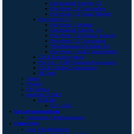
Elektroden & Batterien G3
Powerheart G5 Tragetaschen
Powerheart G3 Trainer Zubehör
Powerheart® G5
Powerheart G5 Geräte
Elektroden & Batterien G5
Powerheart G5 Sonstiges Zubehör
Powerheart G5 Tragetaschen
Wandhalterungen/Schränke G5
Powerheart G5 AED Wandschilder
ZOLL Rettungssymbole
PlusTrac – AED Programm-Management
ZOLL Training/Demonstration
AEDtrax
ViVest
Progetti
CU Medical
medical ECONET
MEPAD
ECO-AED
Katastrophenschutz
Unterkunft / Objektausstattung
Erste-Hilfe
Erste Hilfe Behältnisse