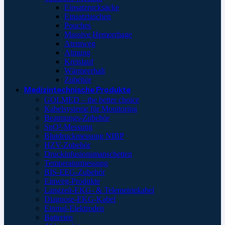
Einsatzrucksäcke
Einsatztaschen
Pouches
Massive Hemorrhage
Atemweg
Atmung
Kreislauf
Wärmeerhalt
Zubehör
Medizintechnische Produkte
GOLMED – the better choice
Kabelsysteme für Monitoring
Beatmungs-Zubehör
SpO²-Messung
Blutdruckmessung NIBP
HZV-Zubehör
Druckinfusionsmanschetten
Temperaturmessung
BIS-EEG-Zubehör
Einweg-Produkte
Langzeit-EKG- & Telemetriekabel
Diagnose-EKG-Kabel
Einmal-Elektroden
Batterien