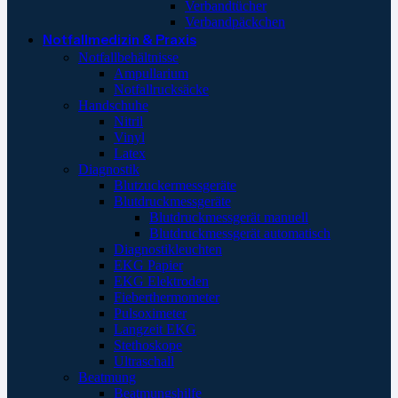
Verbandtücher
Verbandpäckchen
Notfallmedizin & Praxis
Notfallbehältnisse
Ampullarium
Notfallrucksäcke
Handschuhe
Nitril
Vinyl
Latex
Diagnostik
Blutzuckermessgeräte
Blutdruckmessgeräte
Blutdruckmessgerät manuell
Blutdruckmessgerät automatisch
Diagnostikleuchten
EKG Papier
EKG Elektroden
Fieberthermometer
Pulsoximeter
Langzeit EKG
Stethoskope
Ultraschall
Beatmung
Beatmungshilfe