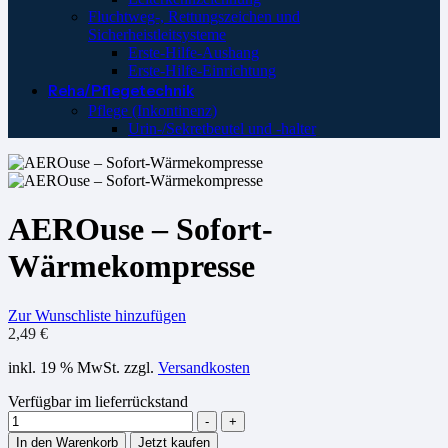
Fluchtweg-, Rettungszeichen und
Sicherheistleitsysteme
Erste-Hilfe-Aushang
Erste-Hilfe-Einrichtung
Reha/Pflegetechnik
Pflege (Inkontinenz)
Urin-/Sekretbeutel und -halter
AEROuse – Sofort-
Wärmekompresse
Zur Wunschliste hinzufügen
2,49
€
inkl. 19 % MwSt.
zzgl.
Versandkosten
Verfügbar im lieferrückstand
Menge
-
+
In den Warenkorb
Jetzt kaufen