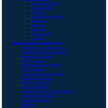
Einsatzrucksäcke
Einsatztaschen
Pouches
Massive Hemorrhage
Atemweg
Atmung
Kreislauf
Wärmeerhalt
Zubehör
Medizintechnische Produkte
GOLMED – the better choice
Kabelsysteme für Monitoring
Beatmungs-Zubehör
SpO²-Messung
Blutdruckmessung NIBP
HZV-Zubehör
Druckinfusionsmanschetten
Temperaturmessung
BIS-EEG-Zubehör
Einweg-Produkte
Langzeit-EKG- & Telemetriekabel
Diagnose-EKG-Kabel
Einmal-Elektroden
Batterien