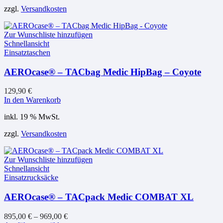
mehrere
zzgl.
Versandkosten
Varianten
auf.
Die
Zur Wunschliste hinzufügen
Optionen
Schnellansicht
können
Einsatztaschen
auf
der
AEROcase® – TACbag Medic HipBag – Coyote
Produktseite
gewählt
werden
129,90
€
In den Warenkorb
inkl. 19 % MwSt.
zzgl.
Versandkosten
Zur Wunschliste hinzufügen
Schnellansicht
Einsatzrucksäcke
AEROcase® – TACpack Medic COMBAT XL
895,00
€
–
969,00
€