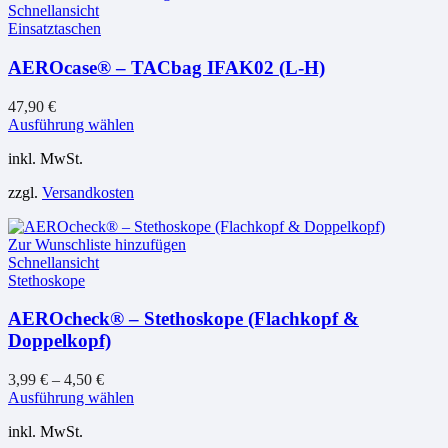
Schnellansicht
Einsatztaschen
AEROcase® – TACbag IFAK02 (L-H)
47,90
€
Dieses
Ausführung wählen
Produkt
inkl. MwSt.
weist
mehrere
zzgl.
Versandkosten
Varianten
auf.
Die
Zur Wunschliste hinzufügen
Optionen
Schnellansicht
können
Stethoskope
auf
der
AEROcheck® – Stethoskope (Flachkopf &
Produktseite
Doppelkopf)
gewählt
werden
3,99
€
–
4,50
€
Dieses
Ausführung wählen
Produkt
inkl. MwSt.
weist