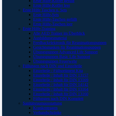
Erste Hilfe-Koffer gefüllt
Erste Hilfe-Koffer leer
Erste Hilfe Taschen u. Sets
Erste Hilfe-Sets
Erste Hilfe-Taschen gefüllt
Erste Hilfe-Taschen leer
Erste Hilfe-Training
Alle AED Trainer im Überblick
Ausbildungsmaterial
Feedbackelektronik für Reanimationspuppen
Gesichtsmasken für Reanimationspuppen
Übungspuppen Advanced Life Support
Übungspuppen Basic Life Support
Übungspuppen Feuerwehr
Füllungen nach DIN und Einzelteile
Einzelteile / Füllsortiment Kita
Einzelteile / Inhalt für DIN 13157
Einzelteile / Inhalt für DIN 13169
Einzelteile / Inhalt für DIN 14142
Einzelteile / Inhalt für DIN 13164
Einzelteile / Inhalt für DIN 13160
Füllungen nach DIN Komplett
Sanitätsraumausstattung
Krankentragen
Verbandschränke