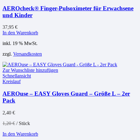
der
AEROcheck® Finger-Pulsoximeter für Erwachsene
Produktseite
und Kinder
gewählt
werden
37,95
€
In den Warenkorb
inkl. 19 % MwSt.
zzgl.
Versandkosten
Zur Wunschliste hinzufügen
Schnellansicht
Kreislauf
AEROuse – EASY Gloves Guard – Größe L – 2er
Pack
2,40
€
1,20
€
/
Stück
In den Warenkorb