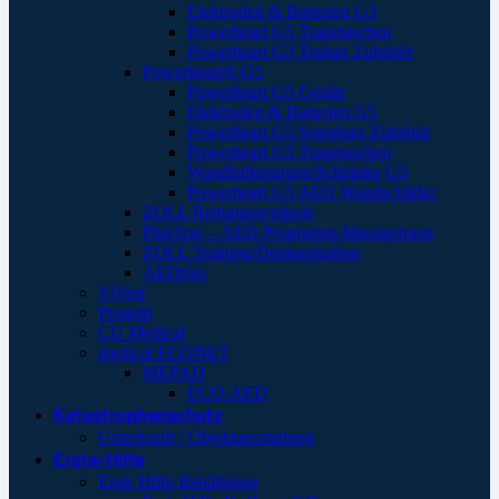
Elektroden & Batterien G3
Powerheart G5 Tragetaschen
Powerheart G3 Trainer Zubehör
Powerheart® G5
Powerheart G5 Geräte
Elektroden & Batterien G5
Powerheart G5 Sonstiges Zubehör
Powerheart G5 Tragetaschen
Wandhalterungen/Schränke G5
Powerheart G5 AED Wandschilder
ZOLL Rettungssymbole
PlusTrac – AED Programm-Management
ZOLL Training/Demonstration
AEDtrax
ViVest
Progetti
CU Medical
medical ECONET
MEPAD
ECO-AED
Katastrophenschutz
Unterkunft / Objektausstattung
Erste-Hilfe
Erste Hilfe Behältnisse