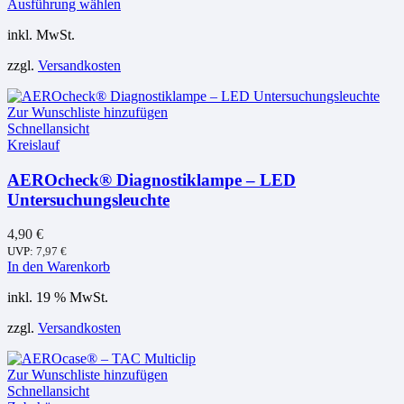
Dieses
Ausführung wählen
Produkt
inkl. MwSt.
weist
mehrere
zzgl.
Versandkosten
Varianten
auf.
Die
Zur Wunschliste hinzufügen
Optionen
Schnellansicht
können
Kreislauf
auf
der
AEROcheck® Diagnostiklampe – LED
Produktseite
Untersuchungsleuchte
gewählt
werden
4,90
€
UVP:
7,97
€
In den Warenkorb
inkl. 19 % MwSt.
zzgl.
Versandkosten
Zur Wunschliste hinzufügen
Schnellansicht