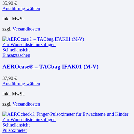
35,90
€
Dieses
Ausführung wählen
Produkt
inkl. MwSt.
weist
mehrere
zzgl.
Versandkosten
Varianten
auf.
Die
Zur Wunschliste hinzufügen
Optionen
Schnellansicht
können
Einsatztaschen
auf
der
AEROcase® – TACbag IFAK01 (M-V)
Produktseite
gewählt
werden
37,90
€
Dieses
Ausführung wählen
Produkt
inkl. MwSt.
weist
mehrere
zzgl.
Versandkosten
Varianten
auf.
Die
Zur Wunschliste hinzufügen
Optionen
Schnellansicht
können
Pulsoximeter
auf