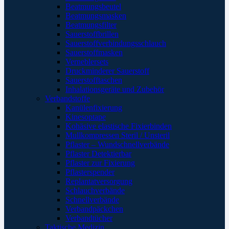
Beatmungsbeutel
Beatmungsmasken
Beatmungsfilter
Sauerstoffbrillen
Sauerstoffverbindungsschlauch
Sauerstoffmasken
Verneblersets
Druckminderer Sauerstoff
Sauerstofftaschen
Inhalationsgeräte und Zubehör
Verbandstoffe
Kanülenfixierung
Kinesoptape
Kohäsive elastische Fixierbinden
Mullkompressen Steril / Unsteril
Pflaster – Wundschnellverbände
Pflaster Detektierbar
Pflaster zur Fixierung
Pflasterspender
Replantatversorgung
Schlauchverbände
Schnellverbände
Verbandpäckchen
Verbandtücher
Taktische Medizin