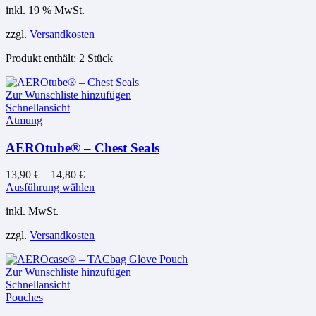
inkl. 19 % MwSt.
zzgl.
Versandkosten
Produkt enthält: 2
Stück
Zur Wunschliste hinzufügen
Schnellansicht
Atmung
AEROtube® – Chest Seals
13,90
€
–
14,80
€
Dieses
Ausführung wählen
Produkt
inkl. MwSt.
weist
mehrere
zzgl.
Versandkosten
Varianten
auf.
Die
Zur Wunschliste hinzufügen
Optionen
Schnellansicht
können
Pouches
auf
der