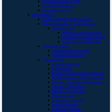
Verbandschränke gefüllt
Verbandschränke leer
Wandkästen AED
Sportmedizin
Kältekompresse Mehr-/Einweg
Wärmebehandlung Mehr-/Einweg
Wärmflaschen
Wärmflaschen mit Bezug
Wärmflaschen ohne Bezug
Wärmflaschen Plüschtier
Verbandschränke
Verbandschränke gefüllt
Verbandschränke leer
Verbandstoffe
Kanülenfixierung
Kinesoptape
Kohäsive elastische Fixierbinden
Mullkompressen Steril / Unsteril
Pflaster – Wundschnellverbände
Pflaster Detektierbar
Pflaster zur Fixierung
Pflasterspender
Replantatversorgung
Schnellverbände
Schlauchverbände