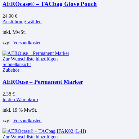
AEROcase® – TACbag Glove Pouch
Produktseite
gewählt
werden
24,90
€
Dieses
Ausführung wählen
Produkt
inkl. MwSt.
weist
mehrere
zzgl.
Versandkosten
Varianten
auf.
Die
Zur Wunschliste hinzufügen
Optionen
Schnellansicht
können
Zubehör
auf
der
AEROuse – Permanent Marker
Produktseite
gewählt
werden
2,38
€
In den Warenkorb
inkl. 19 % MwSt.
zzgl.
Versandkosten
Zur Wunschliste hinzufügen