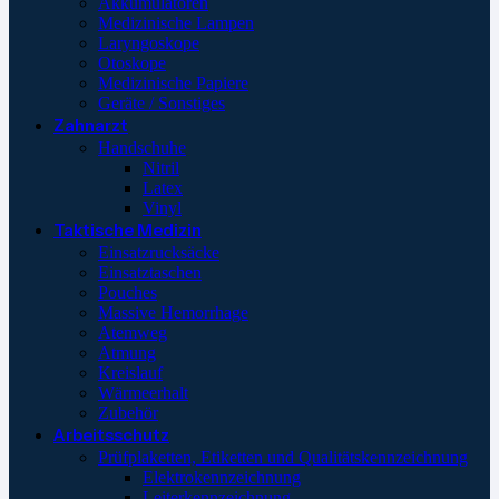
Akkumulatoren
Medizinische Lampen
Laryngoskope
Otoskope
Medizinische Papiere
Geräte / Sonstiges
Zahnarzt
Handschuhe
Nitril
Latex
Vinyl
Taktische Medizin
Einsatzrucksäcke
Einsatztaschen
Pouches
Massive Hemorrhage
Atemweg
Atmung
Kreislauf
Wärmeerhalt
Zubehör
Arbeitsschutz
Prüfplaketten, Etiketten und Qualitätskennzeichnung
Elektrokennzeichnung
Leiterkennzeichnung