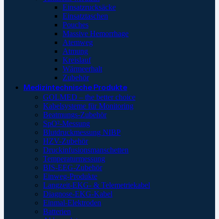
Einsatzrucksäcke
Einsatztaschen
Pouches
Massive Hemorrhage
Atemweg
Atmung
Kreislauf
Wärmeerhalt
Zubehör
Medizintechnische Produkte
GOLMED – the better choice
Kabelsysteme für Monitoring
Beatmungs-Zubehör
SpO²-Messung
Blutdruckmessung NIBP
HZV-Zubehör
Druckinfusionsmanschetten
Temperaturmessung
BIS-EEG-Zubehör
Einweg-Produkte
Langzeit-EKG- & Telemetriekabel
Diagnose-EKG-Kabel
Einmal-Elektroden
Batterien