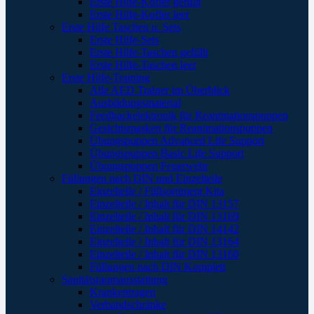
Erste Hilfe-Koffer gefüllt
Erste Hilfe-Koffer leer
Erste Hilfe Taschen u. Sets
Erste Hilfe-Sets
Erste Hilfe-Taschen gefüllt
Erste Hilfe-Taschen leer
Erste Hilfe-Training
Alle AED Trainer im Überblick
Ausbildungsmaterial
Feedbackelektronik für Reanimationspuppen
Gesichtsmasken für Reanimationspuppen
Übungspuppen Advanced Life Support
Übungspuppen Basic Life Support
Übungspuppen Feuerwehr
Füllungen nach DIN und Einzelteile
Einzelteile / Füllsortiment Kita
Einzelteile / Inhalt für DIN 13157
Einzelteile / Inhalt für DIN 13169
Einzelteile / Inhalt für DIN 14142
Einzelteile / Inhalt für DIN 13164
Einzelteile / Inhalt für DIN 13160
Füllungen nach DIN Komplett
Sanitätsraumausstattung
Krankentragen
Verbandschränke