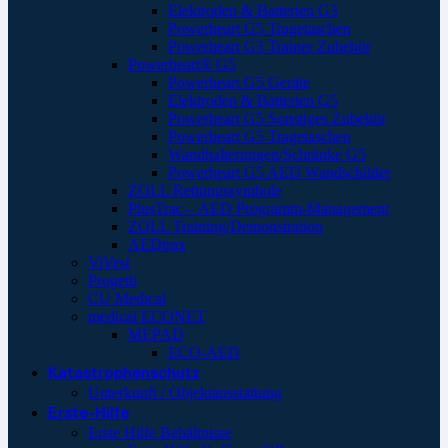
Elektroden & Batterien G3
Powerheart G5 Tragetaschen
Powerheart G3 Trainer Zubehör
Powerheart® G5
Powerheart G5 Geräte
Elektroden & Batterien G5
Powerheart G5 Sonstiges Zubehör
Powerheart G5 Tragetaschen
Wandhalterungen/Schränke G5
Powerheart G5 AED Wandschilder
ZOLL Rettungssymbole
PlusTrac – AED Programm-Management
ZOLL Training/Demonstration
AEDtrax
ViVest
Progetti
CU Medical
medical ECONET
MEPAD
ECO-AED
Katastrophenschutz
Unterkunft / Objektausstattung
Erste-Hilfe
Erste Hilfe Behältnisse