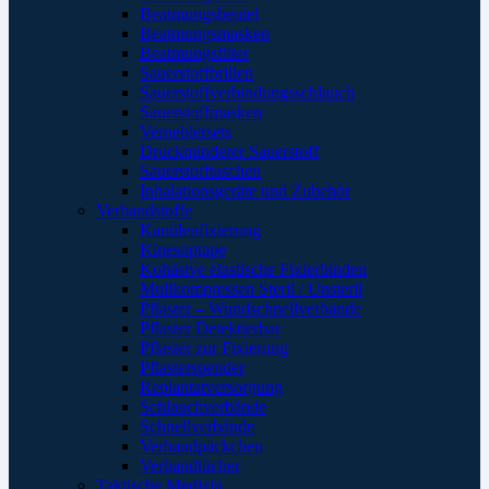
Beatmungsbeutel
Beatmungsmasken
Beatmungsfilter
Sauerstoffbrillen
Sauerstoffverbindungsschlauch
Sauerstoffmasken
Verneblersets
Druckminderer Sauerstoff
Sauerstofftaschen
Inhalationsgeräte und Zubehör
Verbandstoffe
Kanülenfixierung
Kinesoptape
Kohäsive elastische Fixierbinden
Mullkompressen Steril / Unsteril
Pflaster – Wundschnellverbände
Pflaster Detektierbar
Pflaster zur Fixierung
Pflasterspender
Replantatversorgung
Schlauchverbände
Schnellverbände
Verbandpäckchen
Verbandtücher
Taktische Medizin