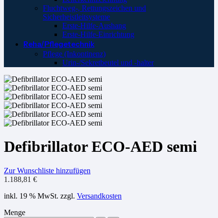
Fluchtweg-, Rettungszeichen und
Sicherheistleitsysteme
Erste-Hilfe-Aushang
Erste-Hilfe-Einrichtung
Reha/Pflegetechnik
Pflege (Inkontinenz)
Urin-/Sekretbeutel und -halter
Defibrillator ECO-AED semi
Zur Wunschliste hinzufügen
1.188,81
€
inkl. 19 % MwSt.
zzgl.
Versandkosten
Menge