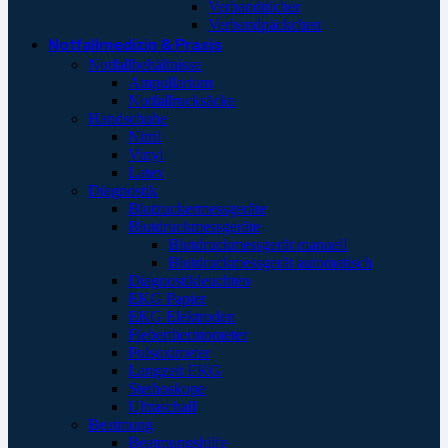
Verbandtücher
Verbandpäckchen
Notfallmedizin & Praxis
Notfallbehältnisse
Ampullarium
Notfallrucksäcke
Handschuhe
Nitril
Vinyl
Latex
Diagnostik
Blutzuckermessgeräte
Blutdruckmessgeräte
Blutdruckmessgerät manuell
Blutdruckmessgerät automatisch
Diagnostikleuchten
EKG Papier
EKG Elektroden
Fieberthermometer
Pulsoximeter
Langzeit EKG
Stethoskope
Ultraschall
Beatmung
Beatmungshilfe