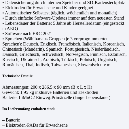
• Datensicherung durch internen Speicher und SD-Kartensteckplatz
• Elektroden für Erwachsene und Kinder geeignet
• Automatischer Selbsttest (täglich, wöchentlich und monatlich)
• Durch einfache Software-Updates immer auf dem neuesten Stand
• Lebensdauer der Batterie: 5 Jahre ab Herstellerdatum (eingesteckt
in AED)
• Software nach ERC 2021
• Sprachen (Wählbar aus Gruppen je 3 vorprogrammierten
Sprachen): Deutsch, Englisch, Französisch, Italienisch, Koreanisch,
Chinesisch (Mandarin), Spanisch, Portugiesisch, Niederländisch,
Dänisch, Griechisch, Schwedisch, Norwegisch, Finnisch, Estonisch,
Russisch, Ukrainisch, Arabisch, Türkisch, Polnisch, Ungarisch,
Rumänisch, Thai, Indisch, Taiwanesisch, Slowenisch u.v.m.
Technische Details:
Abmessungen: 200 x 286,5 x 90 mm (B x L x H)
Gewicht: 1,95 kg inklusive Batterien und Elektroden
Batterie: LiMnO2 Einweg-Primärzelle (lange Lebensdauer)
Im Lieferumfang enthalten sind:
– Batterie
– Elektroden-PADs für Erwachsene