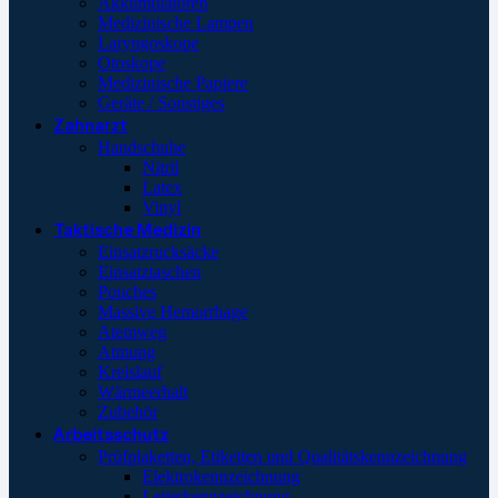
Akkumulatoren
Medizinische Lampen
Laryngoskope
Otoskope
Medizinische Papiere
Geräte / Sonstiges
Zahnarzt
Handschuhe
Nitril
Latex
Vinyl
Taktische Medizin
Einsatzrucksäcke
Einsatztaschen
Pouches
Massive Hemorrhage
Atemweg
Atmung
Kreislauf
Wärmeerhalt
Zubehör
Arbeitsschutz
Prüfplaketten, Etiketten und Qualitätskennzeichnung
Elektrokennzeichnung
Leiterkennzeichnung