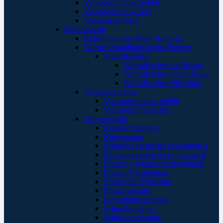
Verbandschränke gefüllt
Verbandschränke leer
Wandkästen AED
Sportmedizin
Kältekompresse Mehr-/Einweg
Wärmebehandlung Mehr-/Einweg
Wärmflaschen
Wärmflaschen mit Bezug
Wärmflaschen ohne Bezug
Wärmflaschen Plüschtier
Verbandschränke
Verbandschränke gefüllt
Verbandschränke leer
Verbandstoffe
Kanülenfixierung
Kinesoptape
Kohäsive elastische Fixierbinden
Mullkompressen Steril / Unsteril
Pflaster – Wundschnellverbände
Pflaster Detektierbar
Pflaster zur Fixierung
Pflasterspender
Replantatversorgung
Schnellverbände
Schlauchverbände