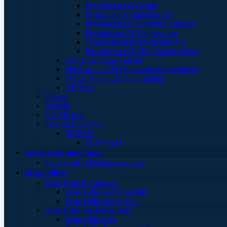
Powerheart G5 Geräte
Elektroden & Batterien G5
Powerheart G5 Sonstiges Zubehör
Powerheart G5 Tragetaschen
Wandhalterungen/Schränke G5
Powerheart G5 AED Wandschilder
ZOLL Rettungssymbole
PlusTrac – AED Programm-Management
ZOLL Training/Demonstration
AEDtrax
ViVest
Progetti
CU Medical
medical ECONET
MEPAD
ECO-AED
Katastrophenschutz
Unterkunft / Objektausstattung
Erste-Hilfe
Erste Hilfe Behältnisse
Erste Hilfe-Koffer gefüllt
Erste Hilfe-Koffer leer
Erste Hilfe Taschen u. Sets
Erste Hilfe-Sets