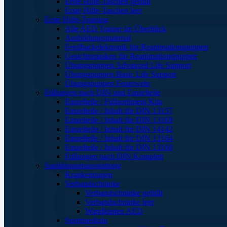
Erste Hilfe-Taschen gefüllt
Erste Hilfe-Taschen leer
Erste Hilfe-Training
Alle AED Trainer im Überblick
Ausbildungsmaterial
Feedbackelektronik für Reanimationspuppen
Gesichtsmasken für Reanimationspuppen
Übungspuppen Advanced Life Support
Übungspuppen Basic Life Support
Übungspuppen Feuerwehr
Füllungen nach DIN und Einzelteile
Einzelteile / Füllsortiment Kita
Einzelteile / Inhalt für DIN 13157
Einzelteile / Inhalt für DIN 13169
Einzelteile / Inhalt für DIN 14142
Einzelteile / Inhalt für DIN 13164
Einzelteile / Inhalt für DIN 13160
Füllungen nach DIN Komplett
Sanitätsraumausstattung
Krankentragen
Verbandschränke
Verbandschränke gefüllt
Verbandschränke leer
Wandkästen AED
Sportmedizin