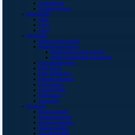
Ampullarium
Notfallrucksäcke
Handschuhe
Nitril
Vinyl
Latex
Diagnostik
Blutzuckermessgeräte
Blutdruckmessgeräte
Blutdruckmessgerät manuell
Blutdruckmessgerät automatisch
Diagnostikleuchten
EKG Papier
EKG Elektroden
Fieberthermometer
Pulsoximeter
Langzeit EKG
Stethoskope
Ultraschall
Beatmung
Beatmungshilfe
Beatmungsbeutel
Beatmungsmasken
Beatmungsfilter
Sauerstoffbrillen