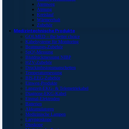
Atemweg
Atmung
Kreislauf
Wärmeerhalt
Zubehör
Medizintechnische Produkte
GOLMED – the better choice
Kabelsysteme für Monitoring
Beatmungs-Zubehör
SpO²-Messung
Blutdruckmessung NIBP
HZV-Zubehör
Druckinfusionsmanschetten
Temperaturmessung
BIS-EEG-Zubehör
Einweg-Produkte
Langzeit-EKG- & Telemetriekabel
Diagnose-EKG-Kabel
Einmal-Elektroden
Batterien
Akkumulatoren
Medizinische Lampen
Laryngoskope
Otoskope