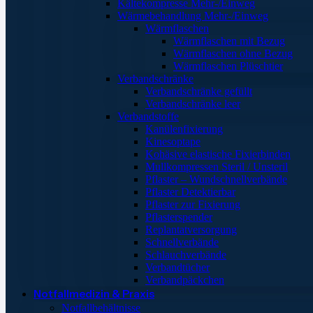
Kältekompresse Mehr-/Einweg
Wärmebehandlung Mehr-/Einweg
Wärmflaschen
Wärmflaschen mit Bezug
Wärmflaschen ohne Bezug
Wärmflaschen Plüschtier
Verbandschränke
Verbandschränke gefüllt
Verbandschränke leer
Verbandstoffe
Kanülenfixierung
Kinesoptape
Kohäsive elastische Fixierbinden
Mullkompressen Steril / Unsteril
Pflaster – Wundschnellverbände
Pflaster Detektierbar
Pflaster zur Fixierung
Pflasterspender
Replantatversorgung
Schnellverbände
Schlauchverbände
Verbandtücher
Verbandpäckchen
Notfallmedizin & Praxis
Notfallbehältnisse