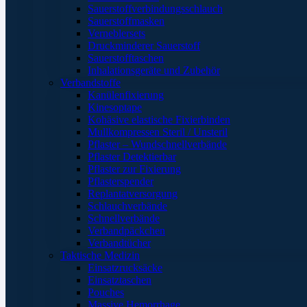
Sauerstoffverbindungsschlauch
Sauerstoffmasken
Verneblersets
Druckminderer Sauerstoff
Sauerstofftaschen
Inhalationsgeräte und Zubehör
Verbandstoffe
Kanülenfixierung
Kinesoptape
Kohäsive elastische Fixierbinden
Mullkompressen Steril / Unsteril
Pflaster – Wundschnellverbände
Pflaster Detektierbar
Pflaster zur Fixierung
Pflasterspender
Replantatversorgung
Schlauchverbände
Schnellverbände
Verbandpäckchen
Verbandtücher
Taktische Medizin
Einsatzrucksäcke
Einsatztaschen
Pouches
Massive Hemorrhage