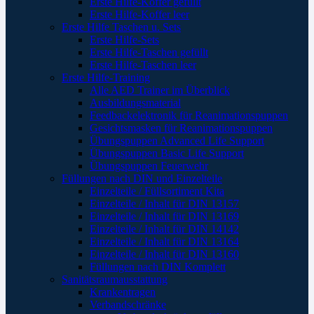
Erste Hilfe-Koffer gefüllt
Erste Hilfe-Koffer leer
Erste Hilfe Taschen u. Sets
Erste Hilfe-Sets
Erste Hilfe-Taschen gefüllt
Erste Hilfe-Taschen leer
Erste Hilfe-Training
Alle AED Trainer im Überblick
Ausbildungsmaterial
Feedbackelektronik für Reanimationspuppen
Gesichtsmasken für Reanimationspuppen
Übungspuppen Advanced Life Support
Übungspuppen Basic Life Support
Übungspuppen Feuerwehr
Füllungen nach DIN und Einzelteile
Einzelteile / Füllsortiment Kita
Einzelteile / Inhalt für DIN 13157
Einzelteile / Inhalt für DIN 13169
Einzelteile / Inhalt für DIN 14142
Einzelteile / Inhalt für DIN 13164
Einzelteile / Inhalt für DIN 13160
Füllungen nach DIN Komplett
Sanitätsraumausstattung
Krankentragen
Verbandschränke