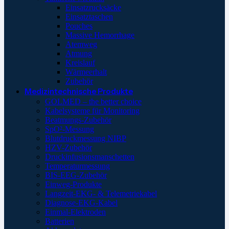
Einsatzrucksäcke
Einsatztaschen
Pouches
Massive Hemorrhage
Atemweg
Atmung
Kreislauf
Wärmeerhalt
Zubehör
Medizintechnische Produkte
GOLMED – the better choice
Kabelsysteme für Monitoring
Beatmungs-Zubehör
SpO²-Messung
Blutdruckmessung NIBP
HZV-Zubehör
Druckinfusionsmanschetten
Temperaturmessung
BIS-EEG-Zubehör
Einweg-Produkte
Langzeit-EKG- & Telemetriekabel
Diagnose-EKG-Kabel
Einmal-Elektroden
Batterien