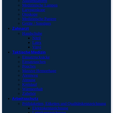
Akkumulatoren
Medizinische Lampen
Laryngoskope
Otoskope
Medizinische Papiere
Geräte / Sonstiges
Zahnarzt
Handschuhe
Nitril
Latex
Vinyl
Taktische Medizin
Einsatzrucksäcke
Einsatztaschen
Pouches
Massive Hemorrhage
Atemweg
Atmung
Kreislauf
Wärmeerhalt
Zubehör
Arbeitsschutz
Prüfplaketten, Etiketten und Qualitätskennzeichnung
Elektrokennzeichnung
Leiterkennzeichnung