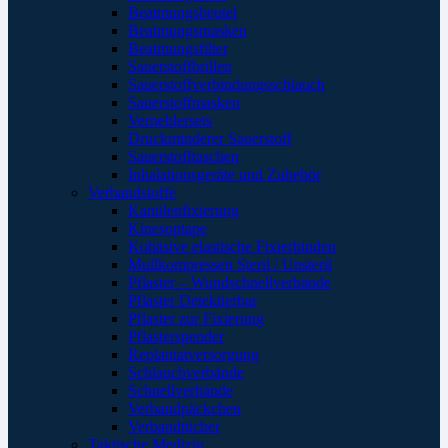
Beatmungsbeutel
Beatmungsmasken
Beatmungsfilter
Sauerstoffbrillen
Sauerstoffverbindungsschlauch
Sauerstoffmasken
Verneblersets
Druckminderer Sauerstoff
Sauerstofftaschen
Inhalationsgeräte und Zubehör
Verbandstoffe
Kanülenfixierung
Kinesoptape
Kohäsive elastische Fixierbinden
Mullkompressen Steril / Unsteril
Pflaster – Wundschnellverbände
Pflaster Detektierbar
Pflaster zur Fixierung
Pflasterspender
Replantatversorgung
Schlauchverbände
Schnellverbände
Verbandpäckchen
Verbandtücher
Taktische Medizin