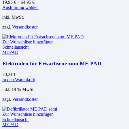
19,95
€
–
64,95
€
Dieses
Ausführung wählen
Produkt
inkl. MwSt.
weist
mehrere
zzgl.
Versandkosten
Varianten
auf.
Die
Zur Wunschliste hinzufügen
Optionen
Schnellansicht
können
MEPAD
auf
der
Elektroden für Erwachsene zum ME PAD
Produktseite
gewählt
werden
70,21
€
In den Warenkorb
inkl. 19 % MwSt.
zzgl.
Versandkosten
Zur Wunschliste hinzufügen
Schnellansicht
MEPAD