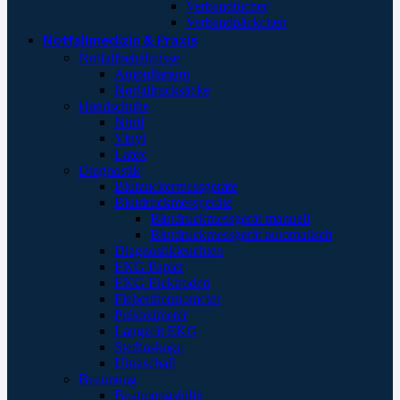
Verbandtücher
Verbandpäckchen
Notfallmedizin & Praxis
Notfallbehältnisse
Ampullarium
Notfallrucksäcke
Handschuhe
Nitril
Vinyl
Latex
Diagnostik
Blutzuckermessgeräte
Blutdruckmessgeräte
Blutdruckmessgerät manuell
Blutdruckmessgerät automatisch
Diagnostikleuchten
EKG Papier
EKG Elektroden
Fieberthermometer
Pulsoximeter
Langzeit EKG
Stethoskope
Ultraschall
Beatmung
Beatmungshilfe