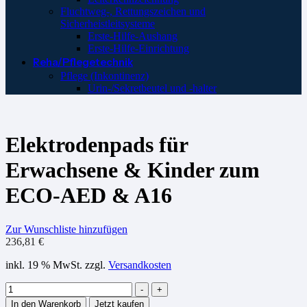
Fluchtweg-, Rettungszeichen und
Sicherheistleitsysteme
Erste-Hilfe-Aushang
Erste-Hilfe-Einrichtung
Reha/Pflegetechnik
Pflege (Inkontinenz)
Urin-/Sekretbeutel und -halter
Elektrodenpads für
Erwachsene & Kinder zum
ECO-AED & A16
Zur Wunschliste hinzufügen
236,81
€
inkl. 19 % MwSt.
zzgl.
Versandkosten
Menge
-
+
In den Warenkorb
Jetzt kaufen