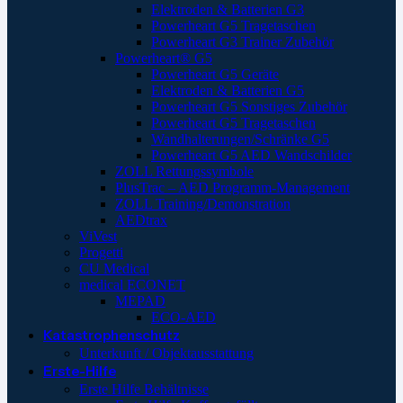
Elektroden & Batterien G3
Powerheart G5 Tragetaschen
Powerheart G3 Trainer Zubehör
Powerheart® G5
Powerheart G5 Geräte
Elektroden & Batterien G5
Powerheart G5 Sonstiges Zubehör
Powerheart G5 Tragetaschen
Wandhalterungen/Schränke G5
Powerheart G5 AED Wandschilder
ZOLL Rettungssymbole
PlusTrac – AED Programm-Management
ZOLL Training/Demonstration
AEDtrax
ViVest
Progetti
CU Medical
medical ECONET
MEPAD
ECO-AED
Katastrophenschutz
Unterkunft / Objektausstattung
Erste-Hilfe
Erste Hilfe Behältnisse