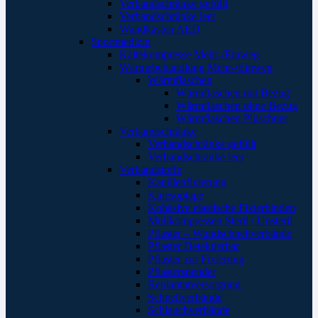
Verbandschränke gefüllt
Verbandschränke leer
Wandkästen AED
Sportmedizin
Kältekompresse Mehr-/Einweg
Wärmebehandlung Mehr-/Einweg
Wärmflaschen
Wärmflaschen mit Bezug
Wärmflaschen ohne Bezug
Wärmflaschen Plüschtier
Verbandschränke
Verbandschränke gefüllt
Verbandschränke leer
Verbandstoffe
Kanülenfixierung
Kinesoptape
Kohäsive elastische Fixierbinden
Mullkompressen Steril / Unsteril
Pflaster – Wundschnellverbände
Pflaster Detektierbar
Pflaster zur Fixierung
Pflasterspender
Replantatversorgung
Schnellverbände
Schlauchverbände