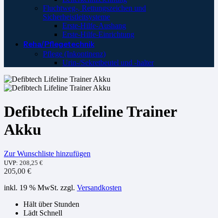
Fluchtweg-, Rettungszeichen und
Sicherheistleitsysteme
Erste-Hilfe-Aushang
Erste-Hilfe-Einrichtung
Reha/Pflegetechnik
Pflege (Inkontinenz)
Urin-/Sekretbeutel und -halter
Defibtech Lifeline Trainer
Akku
Zur Wunschliste hinzufügen
UVP:
208,25
€
205,00
€
inkl. 19 % MwSt.
zzgl.
Versandkosten
Hält über Stunden
Lädt Schnell