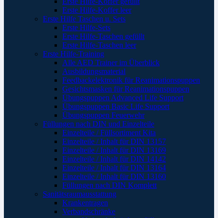
Erste Hilfe-Koffer gefüllt
Erste Hilfe-Koffer leer
Erste Hilfe Taschen u. Sets
Erste Hilfe-Sets
Erste Hilfe-Taschen gefüllt
Erste Hilfe-Taschen leer
Erste Hilfe-Training
Alle AED Trainer im Überblick
Ausbildungsmaterial
Feedbackelektronik für Reanimationspuppen
Gesichtsmasken für Reanimationspuppen
Übungspuppen Advanced Life Support
Übungspuppen Basic Life Support
Übungspuppen Feuerwehr
Füllungen nach DIN und Einzelteile
Einzelteile / Füllsortiment Kita
Einzelteile / Inhalt für DIN 13157
Einzelteile / Inhalt für DIN 13169
Einzelteile / Inhalt für DIN 14142
Einzelteile / Inhalt für DIN 13164
Einzelteile / Inhalt für DIN 13160
Füllungen nach DIN Komplett
Sanitätsraumausstattung
Krankentragen
Verbandschränke