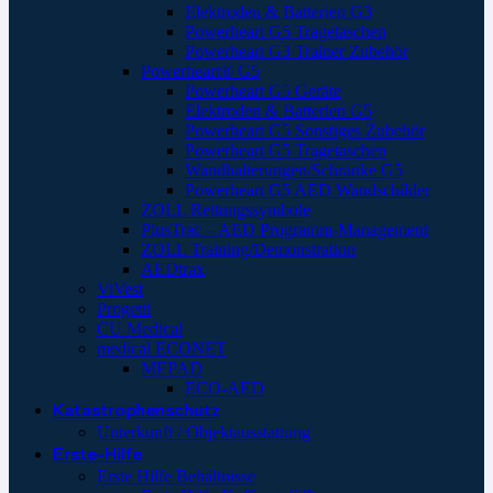
Elektroden & Batterien G3
Powerheart G5 Tragetaschen
Powerheart G3 Trainer Zubehör
Powerheart® G5
Powerheart G5 Geräte
Elektroden & Batterien G5
Powerheart G5 Sonstiges Zubehör
Powerheart G5 Tragetaschen
Wandhalterungen/Schränke G5
Powerheart G5 AED Wandschilder
ZOLL Rettungssymbole
PlusTrac – AED Programm-Management
ZOLL Training/Demonstration
AEDtrax
ViVest
Progetti
CU Medical
medical ECONET
MEPAD
ECO-AED
Katastrophenschutz
Unterkunft / Objektausstattung
Erste-Hilfe
Erste Hilfe Behältnisse