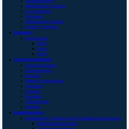
Akkumulatoren
Medizinische Lampen
Laryngoskope
Otoskope
Medizinische Papiere
Geräte / Sonstiges
Zahnarzt
Handschuhe
Nitril
Latex
Vinyl
Taktische Medizin
Einsatzrucksäcke
Einsatztaschen
Pouches
Massive Hemorrhage
Atemweg
Atmung
Kreislauf
Wärmeerhalt
Zubehör
Arbeitsschutz
Prüfplaketten, Etiketten und Qualitätskennzeichnung
Elektrokennzeichnung
Leiterkennzeichnung