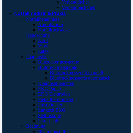
Verbandtücher
Verbandpäckchen
Notfallmedizin & Praxis
Notfallbehältnisse
Ampullarium
Notfallrucksäcke
Handschuhe
Nitril
Vinyl
Latex
Diagnostik
Blutzuckermessgeräte
Blutdruckmessgeräte
Blutdruckmessgerät manuell
Blutdruckmessgerät automatisch
Diagnostikleuchten
EKG Papier
EKG Elektroden
Fieberthermometer
Pulsoximeter
Langzeit EKG
Stethoskope
Ultraschall
Beatmung
Beatmungshilfe