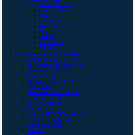
Einsatzrucksäcke
Einsatztaschen
Pouches
Massive Hemorrhage
Atemweg
Atmung
Kreislauf
Wärmeerhalt
Zubehör
Medizintechnische Produkte
GOLMED – the better choice
Kabelsysteme für Monitoring
Beatmungs-Zubehör
SpO²-Messung
Blutdruckmessung NIBP
HZV-Zubehör
Druckinfusionsmanschetten
Temperaturmessung
BIS-EEG-Zubehör
Einweg-Produkte
Langzeit-EKG- & Telemetriekabel
Diagnose-EKG-Kabel
Einmal-Elektroden
Batterien