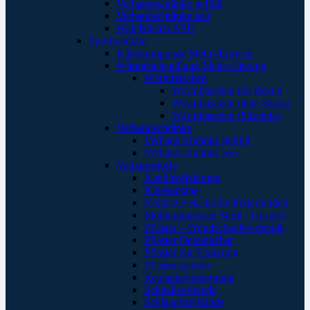
Verbandschränke gefüllt
Verbandschränke leer
Wandkästen AED
Sportmedizin
Kältekompresse Mehr-/Einweg
Wärmebehandlung Mehr-/Einweg
Wärmflaschen
Wärmflaschen mit Bezug
Wärmflaschen ohne Bezug
Wärmflaschen Plüschtier
Verbandschränke
Verbandschränke gefüllt
Verbandschränke leer
Verbandstoffe
Kanülenfixierung
Kinesoptape
Kohäsive elastische Fixierbinden
Mullkompressen Steril / Unsteril
Pflaster – Wundschnellverbände
Pflaster Detektierbar
Pflaster zur Fixierung
Pflasterspender
Replantatversorgung
Schnellverbände
Schlauchverbände