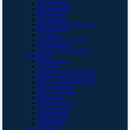
Beatmungsbeutel
Beatmungsmasken
Beatmungsfilter
Sauerstoffbrillen
Sauerstoffverbindungsschlauch
Sauerstoffmasken
Verneblersets
Druckminderer Sauerstoff
Sauerstofftaschen
Inhalationsgeräte und Zubehör
Verbandstoffe
Kanülenfixierung
Kinesoptape
Kohäsive elastische Fixierbinden
Mullkompressen Steril / Unsteril
Pflaster – Wundschnellverbände
Pflaster Detektierbar
Pflaster zur Fixierung
Pflasterspender
Replantatversorgung
Schlauchverbände
Schnellverbände
Verbandpäckchen
Verbandtücher
Taktische Medizin