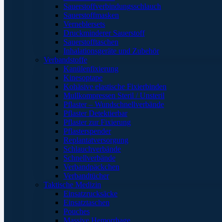
Sauerstoffverbindungsschlauch
Sauerstoffmasken
Verneblersets
Druckminderer Sauerstoff
Sauerstofftaschen
Inhalationsgeräte und Zubehör
Verbandstoffe
Kanülenfixierung
Kinesoptape
Kohäsive elastische Fixierbinden
Mullkompressen Steril / Unsteril
Pflaster – Wundschnellverbände
Pflaster Detektierbar
Pflaster zur Fixierung
Pflasterspender
Replantatversorgung
Schlauchverbände
Schnellverbände
Verbandpäckchen
Verbandtücher
Taktische Medizin
Einsatzrucksäcke
Einsatztaschen
Pouches
Massive Hemorrhage