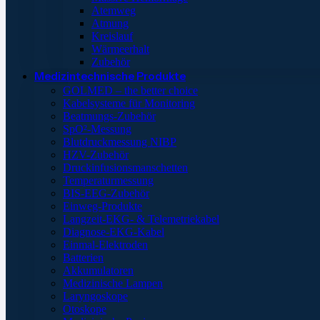
Atemweg
Atmung
Kreislauf
Wärmeerhalt
Zubehör
Medizintechnische Produkte
GOLMED – the better choice
Kabelsysteme für Monitoring
Beatmungs-Zubehör
SpO²-Messung
Blutdruckmessung NIBP
HZV-Zubehör
Druckinfusionsmanschetten
Temperaturmessung
BIS-EEG-Zubehör
Einweg-Produkte
Langzeit-EKG- & Telemetriekabel
Diagnose-EKG-Kabel
Einmal-Elektroden
Batterien
Akkumulatoren
Medizinische Lampen
Laryngoskope
Otoskope