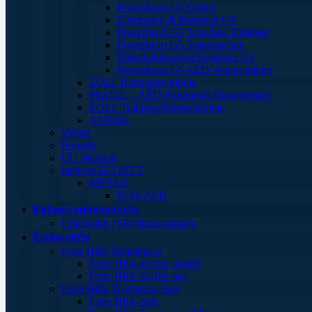
Powerheart G5 Geräte
Elektroden & Batterien G5
Powerheart G5 Sonstiges Zubehör
Powerheart G5 Tragetaschen
Wandhalterungen/Schränke G5
Powerheart G5 AED Wandschilder
ZOLL Rettungssymbole
PlusTrac – AED Programm-Management
ZOLL Training/Demonstration
AEDtrax
ViVest
Progetti
CU Medical
medical ECONET
MEPAD
ECO-AED
Katastrophenschutz
Unterkunft / Objektausstattung
Erste-Hilfe
Erste Hilfe Behältnisse
Erste Hilfe-Koffer gefüllt
Erste Hilfe-Koffer leer
Erste Hilfe Taschen u. Sets
Erste Hilfe-Sets