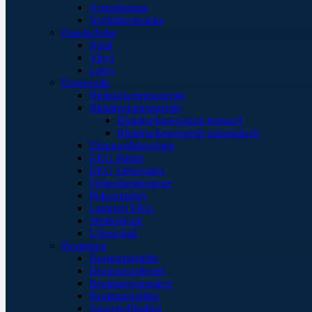
Ampullarium
Notfallrucksäcke
Handschuhe
Nitril
Vinyl
Latex
Diagnostik
Blutzuckermessgeräte
Blutdruckmessgeräte
Blutdruckmessgerät manuell
Blutdruckmessgerät automatisch
Diagnostikleuchten
EKG Papier
EKG Elektroden
Fieberthermometer
Pulsoximeter
Langzeit EKG
Stethoskope
Ultraschall
Beatmung
Beatmungshilfe
Beatmungsbeutel
Beatmungsmasken
Beatmungsfilter
Sauerstoffbrillen