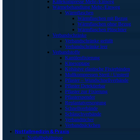
Kältekompresse Mehr-/Einweg
Wärmebehandlung Mehr-/Einweg
Wärmflaschen
Wärmflaschen mit Bezug
Wärmflaschen ohne Bezug
Wärmflaschen Plüschtier
Verbandschränke
Verbandschränke gefüllt
Verbandschränke leer
Verbandstoffe
Kanülenfixierung
Kinesoptape
Kohäsive elastische Fixierbinden
Mullkompressen Steril / Unsteril
Pflaster – Wundschnellverbände
Pflaster Detektierbar
Pflaster zur Fixierung
Pflasterspender
Replantatversorgung
Schnellverbände
Schlauchverbände
Verbandtücher
Verbandpäckchen
Notfallmedizin & Praxis
Notfallbehältnisse