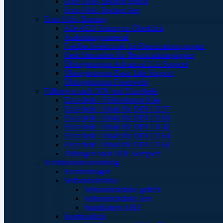
Erste Hilfe-Taschen gefüllt
Erste Hilfe-Taschen leer
Erste Hilfe-Training
Alle AED Trainer im Überblick
Ausbildungsmaterial
Feedbackelektronik für Reanimationspuppen
Gesichtsmasken für Reanimationspuppen
Übungspuppen Advanced Life Support
Übungspuppen Basic Life Support
Übungspuppen Feuerwehr
Füllungen nach DIN und Einzelteile
Einzelteile / Füllsortiment Kita
Einzelteile / Inhalt für DIN 13157
Einzelteile / Inhalt für DIN 13169
Einzelteile / Inhalt für DIN 14142
Einzelteile / Inhalt für DIN 13164
Einzelteile / Inhalt für DIN 13160
Füllungen nach DIN Komplett
Sanitätsraumausstattung
Krankentragen
Verbandschränke
Verbandschränke gefüllt
Verbandschränke leer
Wandkästen AED
Sportmedizin