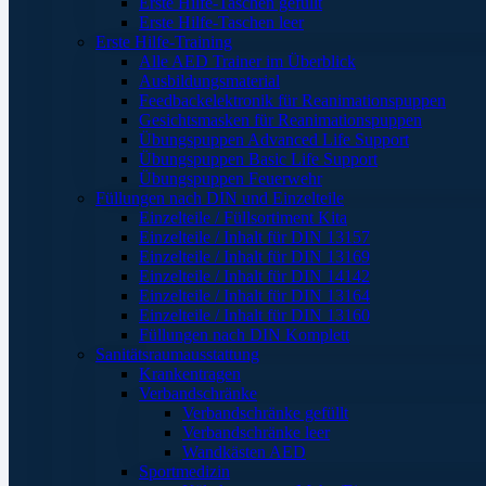
Erste Hilfe-Taschen gefüllt
Erste Hilfe-Taschen leer
Erste Hilfe-Training
Alle AED Trainer im Überblick
Ausbildungsmaterial
Feedbackelektronik für Reanimationspuppen
Gesichtsmasken für Reanimationspuppen
Übungspuppen Advanced Life Support
Übungspuppen Basic Life Support
Übungspuppen Feuerwehr
Füllungen nach DIN und Einzelteile
Einzelteile / Füllsortiment Kita
Einzelteile / Inhalt für DIN 13157
Einzelteile / Inhalt für DIN 13169
Einzelteile / Inhalt für DIN 14142
Einzelteile / Inhalt für DIN 13164
Einzelteile / Inhalt für DIN 13160
Füllungen nach DIN Komplett
Sanitätsraumausstattung
Krankentragen
Verbandschränke
Verbandschränke gefüllt
Verbandschränke leer
Wandkästen AED
Sportmedizin