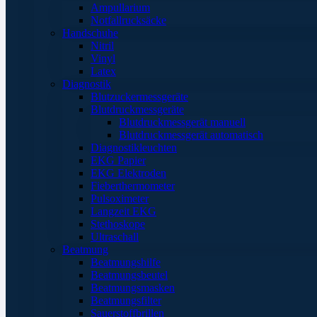
Ampullarium
Notfallrucksäcke
Handschuhe
Nitril
Vinyl
Latex
Diagnostik
Blutzuckermessgeräte
Blutdruckmessgeräte
Blutdruckmessgerät manuell
Blutdruckmessgerät automatisch
Diagnostikleuchten
EKG Papier
EKG Elektroden
Fieberthermometer
Pulsoximeter
Langzeit EKG
Stethoskope
Ultraschall
Beatmung
Beatmungshilfe
Beatmungsbeutel
Beatmungsmasken
Beatmungsfilter
Sauerstoffbrillen