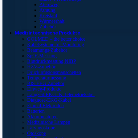
Atemweg
Atmung
Kreislauf
Wärmeerhalt
Zubehör
Medizintechnische Produkte
GOLMED – the better choice
Kabelsysteme für Monitoring
Beatmungs-Zubehör
SpO²-Messung
Blutdruckmessung NIBP
HZV-Zubehör
Druckinfusionsmanschetten
Temperaturmessung
BIS-EEG-Zubehör
Einweg-Produkte
Langzeit-EKG- & Telemetriekabel
Diagnose-EKG-Kabel
Einmal-Elektroden
Batterien
Akkumulatoren
Medizinische Lampen
Laryngoskope
Otoskope