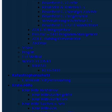
Powerheart G5 Geräte
Elektroden & Batterien G5
Powerheart G5 Sonstiges Zubehör
Powerheart G5 Tragetaschen
Wandhalterungen/Schränke G5
Powerheart G5 AED Wandschilder
ZOLL Rettungssymbole
PlusTrac – AED Programm-Management
ZOLL Training/Demonstration
AEDtrax
ViVest
Progetti
CU Medical
medical ECONET
MEPAD
ECO-AED
Katastrophenschutz
Unterkunft / Objektausstattung
Erste-Hilfe
Erste Hilfe Behältnisse
Erste Hilfe-Koffer gefüllt
Erste Hilfe-Koffer leer
Erste Hilfe Taschen u. Sets
Erste Hilfe-Sets