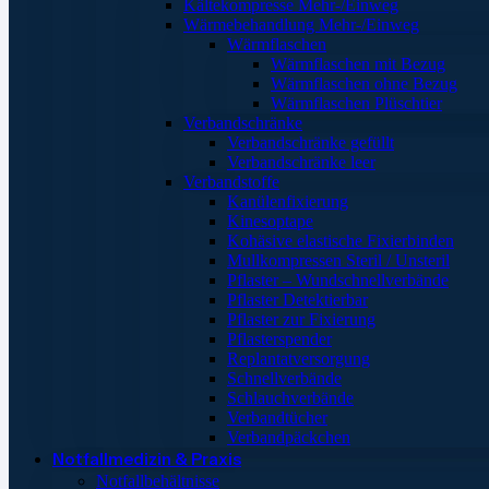
Kältekompresse Mehr-/Einweg
Wärmebehandlung Mehr-/Einweg
Wärmflaschen
Wärmflaschen mit Bezug
Wärmflaschen ohne Bezug
Wärmflaschen Plüschtier
Verbandschränke
Verbandschränke gefüllt
Verbandschränke leer
Verbandstoffe
Kanülenfixierung
Kinesoptape
Kohäsive elastische Fixierbinden
Mullkompressen Steril / Unsteril
Pflaster – Wundschnellverbände
Pflaster Detektierbar
Pflaster zur Fixierung
Pflasterspender
Replantatversorgung
Schnellverbände
Schlauchverbände
Verbandtücher
Verbandpäckchen
Notfallmedizin & Praxis
Notfallbehältnisse