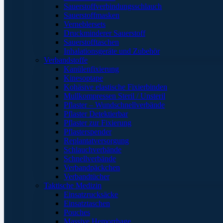
Sauerstoffverbindungsschlauch
Sauerstoffmasken
Verneblersets
Druckminderer Sauerstoff
Sauerstofftaschen
Inhalationsgeräte und Zubehör
Verbandstoffe
Kanülenfixierung
Kinesoptape
Kohäsive elastische Fixierbinden
Mullkompressen Steril / Unsteril
Pflaster – Wundschnellverbände
Pflaster Detektierbar
Pflaster zur Fixierung
Pflasterspender
Replantatversorgung
Schlauchverbände
Schnellverbände
Verbandpäckchen
Verbandtücher
Taktische Medizin
Einsatzrucksäcke
Einsatztaschen
Pouches
Massive Hemorrhage