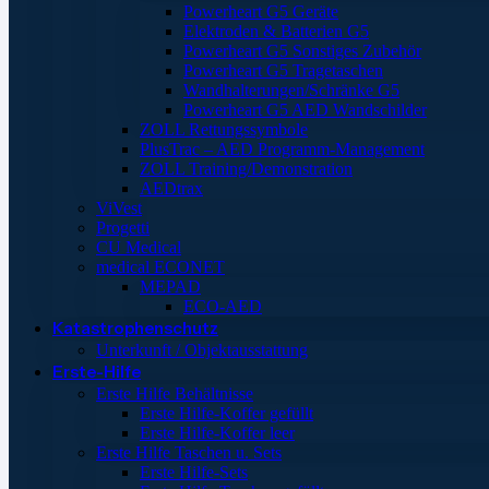
Powerheart G5 Geräte
Elektroden & Batterien G5
Powerheart G5 Sonstiges Zubehör
Powerheart G5 Tragetaschen
Wandhalterungen/Schränke G5
Powerheart G5 AED Wandschilder
ZOLL Rettungssymbole
PlusTrac – AED Programm-Management
ZOLL Training/Demonstration
AEDtrax
ViVest
Progetti
CU Medical
medical ECONET
MEPAD
ECO-AED
Katastrophenschutz
Unterkunft / Objektausstattung
Erste-Hilfe
Erste Hilfe Behältnisse
Erste Hilfe-Koffer gefüllt
Erste Hilfe-Koffer leer
Erste Hilfe Taschen u. Sets
Erste Hilfe-Sets