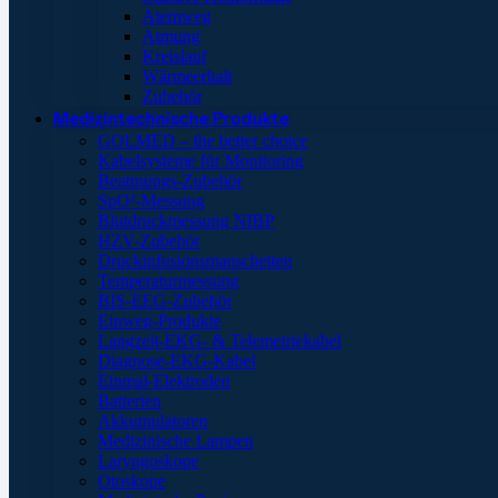
Atemweg
Atmung
Kreislauf
Wärmeerhalt
Zubehör
Medizintechnische Produkte
GOLMED – the better choice
Kabelsysteme für Monitoring
Beatmungs-Zubehör
SpO²-Messung
Blutdruckmessung NIBP
HZV-Zubehör
Druckinfusionsmanschetten
Temperaturmessung
BIS-EEG-Zubehör
Einweg-Produkte
Langzeit-EKG- & Telemetriekabel
Diagnose-EKG-Kabel
Einmal-Elektroden
Batterien
Akkumulatoren
Medizinische Lampen
Laryngoskope
Otoskope