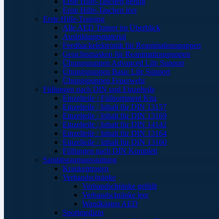
Erste Hilfe-Taschen gefüllt
Erste Hilfe-Taschen leer
Erste Hilfe-Training
Alle AED Trainer im Überblick
Ausbildungsmaterial
Feedbackelektronik für Reanimationspuppen
Gesichtsmasken für Reanimationspuppen
Übungspuppen Advanced Life Support
Übungspuppen Basic Life Support
Übungspuppen Feuerwehr
Füllungen nach DIN und Einzelteile
Einzelteile / Füllsortiment Kita
Einzelteile / Inhalt für DIN 13157
Einzelteile / Inhalt für DIN 13169
Einzelteile / Inhalt für DIN 14142
Einzelteile / Inhalt für DIN 13164
Einzelteile / Inhalt für DIN 13160
Füllungen nach DIN Komplett
Sanitätsraumausstattung
Krankentragen
Verbandschränke
Verbandschränke gefüllt
Verbandschränke leer
Wandkästen AED
Sportmedizin