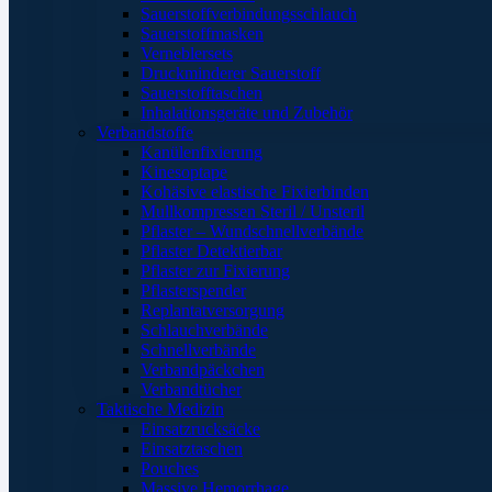
Sauerstoffverbindungsschlauch
Sauerstoffmasken
Verneblersets
Druckminderer Sauerstoff
Sauerstofftaschen
Inhalationsgeräte und Zubehör
Verbandstoffe
Kanülenfixierung
Kinesoptape
Kohäsive elastische Fixierbinden
Mullkompressen Steril / Unsteril
Pflaster – Wundschnellverbände
Pflaster Detektierbar
Pflaster zur Fixierung
Pflasterspender
Replantatversorgung
Schlauchverbände
Schnellverbände
Verbandpäckchen
Verbandtücher
Taktische Medizin
Einsatzrucksäcke
Einsatztaschen
Pouches
Massive Hemorrhage