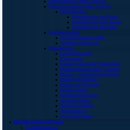
Kältekompresse Mehr-/Einweg
Wärmebehandlung Mehr-/Einweg
Wärmflaschen
Wärmflaschen mit Bezug
Wärmflaschen ohne Bezug
Wärmflaschen Plüschtier
Verbandschränke
Verbandschränke gefüllt
Verbandschränke leer
Verbandstoffe
Kanülenfixierung
Kinesoptape
Kohäsive elastische Fixierbinden
Mullkompressen Steril / Unsteril
Pflaster – Wundschnellverbände
Pflaster Detektierbar
Pflaster zur Fixierung
Pflasterspender
Replantatversorgung
Schnellverbände
Schlauchverbände
Verbandtücher
Verbandpäckchen
Notfallmedizin & Praxis
Notfallbehältnisse