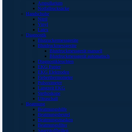
Ampullarium
Notfallrucksäcke
Handschuhe
Nitril
Vinyl
Latex
Diagnostik
Blutzuckermessgeräte
Blutdruckmessgeräte
Blutdruckmessgerät manuell
Blutdruckmessgerät automatisch
Diagnostikleuchten
EKG Papier
EKG Elektroden
Fieberthermometer
Pulsoximeter
Langzeit EKG
Stethoskope
Ultraschall
Beatmung
Beatmungshilfe
Beatmungsbeutel
Beatmungsmasken
Beatmungsfilter
Sauerstoffbrillen