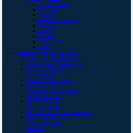
Einsatzrucksäcke
Einsatztaschen
Pouches
Massive Hemorrhage
Atemweg
Atmung
Kreislauf
Wärmeerhalt
Zubehör
Medizintechnische Produkte
GOLMED – the better choice
Kabelsysteme für Monitoring
Beatmungs-Zubehör
SpO²-Messung
Blutdruckmessung NIBP
HZV-Zubehör
Druckinfusionsmanschetten
Temperaturmessung
BIS-EEG-Zubehör
Einweg-Produkte
Langzeit-EKG- & Telemetriekabel
Diagnose-EKG-Kabel
Einmal-Elektroden
Batterien