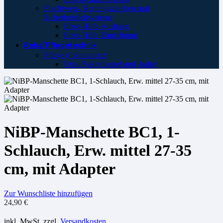
Fluchtweg-, Rettungszeichen und
Sicherheistleitsysteme
Erste-Hilfe-Aushang
Erste-Hilfe-Einrichtung
Reha/Pflegetechnik
Pflege (Inkontinenz)
Urin-/Sekretbeutel und -halter
NiBP-Manschette BC1, 1-
Schlauch, Erw. mittel 27-35
cm, mit Adapter
Zur Wunschliste hinzufügen
24,90
€
inkl. MwSt.
zzgl.
Versandkosten