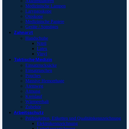
Akkumulatoren
Medizinische Lampen
Laryngoskope
Otoskope
Medizinische Papiere
Geräte / Sonstiges
Zahnarzt
Handschuhe
Nitril
Latex
Vinyl
Taktische Medizin
Einsatzrucksäcke
Einsatztaschen
Pouches
Massive Hemorrhage
Atemweg
Atmung
Kreislauf
Wärmeerhalt
Zubehör
Arbeitsschutz
Prüfplaketten, Etiketten und Qualitätskennzeichnung
Elektrokennzeichnung
Leiterkennzeichnung