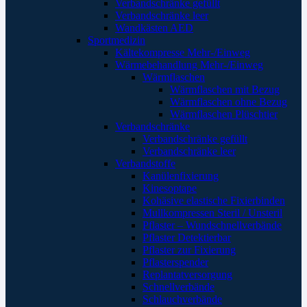
Verbandschränke gefüllt
Verbandschränke leer
Wandkästen AED
Sportmedizin
Kältekompresse Mehr-/Einweg
Wärmebehandlung Mehr-/Einweg
Wärmflaschen
Wärmflaschen mit Bezug
Wärmflaschen ohne Bezug
Wärmflaschen Plüschtier
Verbandschränke
Verbandschränke gefüllt
Verbandschränke leer
Verbandstoffe
Kanülenfixierung
Kinesoptape
Kohäsive elastische Fixierbinden
Mullkompressen Steril / Unsteril
Pflaster – Wundschnellverbände
Pflaster Detektierbar
Pflaster zur Fixierung
Pflasterspender
Replantatversorgung
Schnellverbände
Schlauchverbände