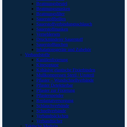
Beatmungsbeutel
Beatmungsmasken
Beatmungsfilter
Sauerstoffbrillen
Sauerstoffverbindungsschlauch
Sauerstoffmasken
Verneblersets
Druckminderer Sauerstoff
Sauerstofftaschen
Inhalationsgeräte und Zubehör
Verbandstoffe
Kanülenfixierung
Kinesoptape
Kohäsive elastische Fixierbinden
Mullkompressen Steril / Unsteril
Pflaster – Wundschnellverbände
Pflaster Detektierbar
Pflaster zur Fixierung
Pflasterspender
Replantatversorgung
Schlauchverbände
Schnellverbände
Verbandpäckchen
Verbandtücher
Taktische Medizin