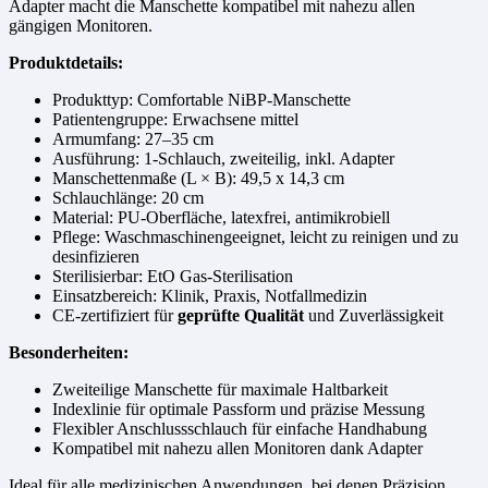
Adapter macht die Manschette kompatibel mit nahezu allen
gängigen Monitoren.
Produktdetails:
Produkttyp: Comfortable NiBP-Manschette
Patientengruppe: Erwachsene mittel
Armumfang: 27–35 cm
Ausführung: 1-Schlauch, zweiteilig, inkl. Adapter
Manschettenmaße (L × B): 49,5 x 14,3 cm
Schlauchlänge: 20 cm
Material: PU-Oberfläche, latexfrei, antimikrobiell
Pflege: Waschmaschinengeeignet, leicht zu reinigen und zu
desinfizieren
Sterilisierbar: EtO Gas-Sterilisation
Einsatzbereich: Klinik, Praxis, Notfallmedizin
CE-zertifiziert für
geprüfte Qualität
und Zuverlässigkeit
Besonderheiten:
Zweiteilige Manschette für maximale Haltbarkeit
Indexlinie für optimale Passform und präzise Messung
Flexibler Anschlussschlauch für einfache Handhabung
Kompatibel mit nahezu allen Monitoren dank Adapter
Ideal für alle medizinischen Anwendungen, bei denen Präzision,