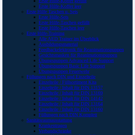
Erste Hilfe-Koffer gefüllt
Erste Hilfe-Koffer leer
Erste Hilfe Taschen u. Sets
Erste Hilfe-Sets
Erste Hilfe-Taschen gefüllt
Erste Hilfe-Taschen leer
Erste Hilfe-Training
Alle AED Trainer im Überblick
Ausbildungsmaterial
Feedbackelektronik für Reanimationspuppen
Gesichtsmasken für Reanimationspuppen
Übungspuppen Advanced Life Support
Übungspuppen Basic Life Support
Übungspuppen Feuerwehr
Füllungen nach DIN und Einzelteile
Einzelteile / Füllsortiment Kita
Einzelteile / Inhalt für DIN 13157
Einzelteile / Inhalt für DIN 13169
Einzelteile / Inhalt für DIN 14142
Einzelteile / Inhalt für DIN 13164
Einzelteile / Inhalt für DIN 13160
Füllungen nach DIN Komplett
Sanitätsraumausstattung
Krankentragen
Verbandschränke