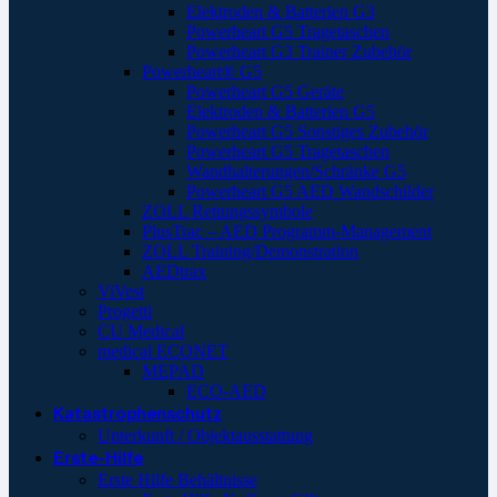
Elektroden & Batterien G3
Powerheart G5 Tragetaschen
Powerheart G3 Trainer Zubehör
Powerheart® G5
Powerheart G5 Geräte
Elektroden & Batterien G5
Powerheart G5 Sonstiges Zubehör
Powerheart G5 Tragetaschen
Wandhalterungen/Schränke G5
Powerheart G5 AED Wandschilder
ZOLL Rettungssymbole
PlusTrac – AED Programm-Management
ZOLL Training/Demonstration
AEDtrax
ViVest
Progetti
CU Medical
medical ECONET
MEPAD
ECO-AED
Katastrophenschutz
Unterkunft / Objektausstattung
Erste-Hilfe
Erste Hilfe Behältnisse