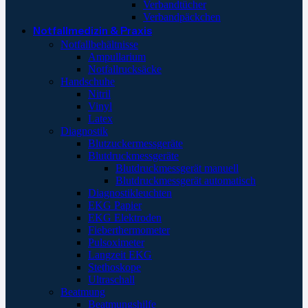
Verbandtücher
Verbandpäckchen
Notfallmedizin & Praxis
Notfallbehältnisse
Ampullarium
Notfallrucksäcke
Handschuhe
Nitril
Vinyl
Latex
Diagnostik
Blutzuckermessgeräte
Blutdruckmessgeräte
Blutdruckmessgerät manuell
Blutdruckmessgerät automatisch
Diagnostikleuchten
EKG Papier
EKG Elektroden
Fieberthermometer
Pulsoximeter
Langzeit EKG
Stethoskope
Ultraschall
Beatmung
Beatmungshilfe