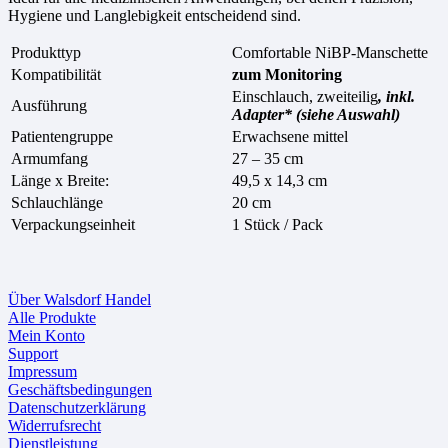
Hygiene und Langlebigkeit entscheidend sind.
Produkttyp
Comfortable NiBP-Manschette
Kompatibilität
zum Monitoring
Einschlauch, zweiteilig
, inkl.
Ausführung
Adapter* (siehe Auswahl)
Patientengruppe
Erwachsene mittel
Armumfang
27 – 35 cm
Länge x Breite:
49,5 x 14,3 cm
Schlauchlänge
20 cm
Verpackungseinheit
1 Stück / Pack
Über Walsdorf Handel
Alle Produkte
Mein Konto
Support
Impressum
Geschäftsbedingungen
Datenschutzerklärung
Widerrufsrecht
Dienstleistung