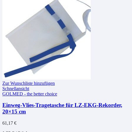
Zur Wunschliste hinzufügen
Schnellansicht
GOLMED - the better choice
Einweg-Vlies-Tragetasche für LZ-EKG-Rekorder,
20×15 cm
61,17
€