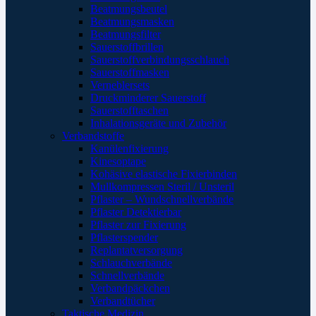
Beatmungsbeutel
Beatmungsmasken
Beatmungsfilter
Sauerstoffbrillen
Sauerstoffverbindungsschlauch
Sauerstoffmasken
Verneblersets
Druckminderer Sauerstoff
Sauerstofftaschen
Inhalationsgeräte und Zubehör
Verbandstoffe
Kanülenfixierung
Kinesoptape
Kohäsive elastische Fixierbinden
Mullkompressen Steril / Unsteril
Pflaster – Wundschnellverbände
Pflaster Detektierbar
Pflaster zur Fixierung
Pflasterspender
Replantatversorgung
Schlauchverbände
Schnellverbände
Verbandpäckchen
Verbandtücher
Taktische Medizin