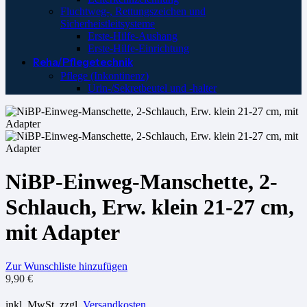
Fluchtweg-, Rettungszeichen und
Sicherheistleitsysteme
Erste-Hilfe-Aushang
Erste-Hilfe-Einrichtung
Reha/Pflegetechnik
Pflege (Inkontinenz)
Urin-/Sekretbeutel und -halter
NiBP-Einweg-Manschette, 2-
Schlauch, Erw. klein 21-27 cm,
mit Adapter
Zur Wunschliste hinzufügen
9,90
€
inkl. MwSt.
zzgl.
Versandkosten