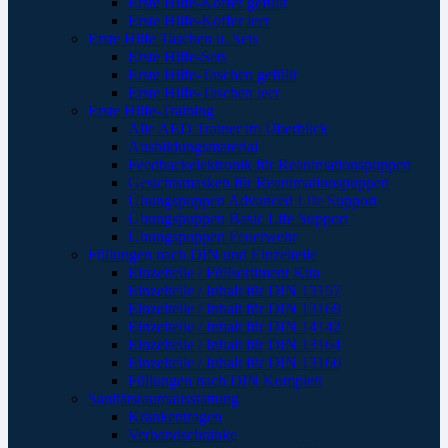
Erste Hilfe-Koffer gefüllt
Erste Hilfe-Koffer leer
Erste Hilfe Taschen u. Sets
Erste Hilfe-Sets
Erste Hilfe-Taschen gefüllt
Erste Hilfe-Taschen leer
Erste Hilfe-Training
Alle AED Trainer im Überblick
Ausbildungsmaterial
Feedbackelektronik für Reanimationspuppen
Gesichtsmasken für Reanimationspuppen
Übungspuppen Advanced Life Support
Übungspuppen Basic Life Support
Übungspuppen Feuerwehr
Füllungen nach DIN und Einzelteile
Einzelteile / Füllsortiment Kita
Einzelteile / Inhalt für DIN 13157
Einzelteile / Inhalt für DIN 13169
Einzelteile / Inhalt für DIN 14142
Einzelteile / Inhalt für DIN 13164
Einzelteile / Inhalt für DIN 13160
Füllungen nach DIN Komplett
Sanitätsraumausstattung
Krankentragen
Verbandschränke