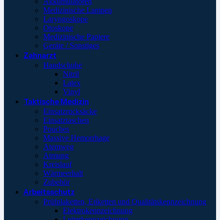
Akkumulatoren
Medizinische Lampen
Laryngoskope
Otoskope
Medizinische Papiere
Geräte / Sonstiges
Zahnarzt
Handschuhe
Nitril
Latex
Vinyl
Taktische Medizin
Einsatzrucksäcke
Einsatztaschen
Pouches
Massive Hemorrhage
Atemweg
Atmung
Kreislauf
Wärmeerhalt
Zubehör
Arbeitsschutz
Prüfplaketten, Etiketten und Qualitätskennzeichnung
Elektrokennzeichnung
Leiterkennzeichnung