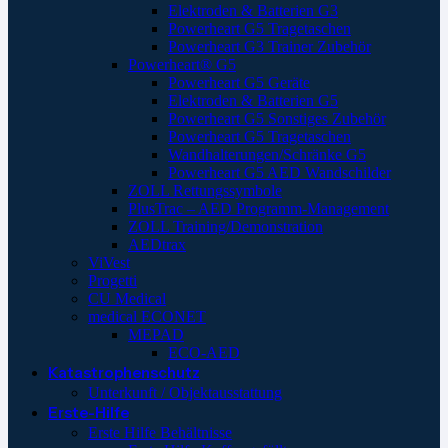
Elektroden & Batterien G3
Powerheart G5 Tragetaschen
Powerheart G3 Trainer Zubehör
Powerheart® G5
Powerheart G5 Geräte
Elektroden & Batterien G5
Powerheart G5 Sonstiges Zubehör
Powerheart G5 Tragetaschen
Wandhalterungen/Schränke G5
Powerheart G5 AED Wandschilder
ZOLL Rettungssymbole
PlusTrac – AED Programm-Management
ZOLL Training/Demonstration
AEDtrax
ViVest
Progetti
CU Medical
medical ECONET
MEPAD
ECO-AED
Katastrophenschutz
Unterkunft / Objektausstattung
Erste-Hilfe
Erste Hilfe Behältnisse