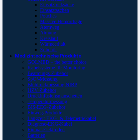
Einsatzrucksäcke
Einsatztaschen
Pouches
Massive Hemorrhage
Atemweg
Atmung
Kreislauf
Wärmeerhalt
Zubehör
Medizintechnische Produkte
GOLMED – the better choice
Kabelsysteme für Monitoring
Beatmungs-Zubehör
SpO²-Messung
Blutdruckmessung NIBP
HZV-Zubehör
Druckinfusionsmanschetten
Temperaturmessung
BIS-EEG-Zubehör
Einweg-Produkte
Langzeit-EKG- & Telemetriekabel
Diagnose-EKG-Kabel
Einmal-Elektroden
Batterien