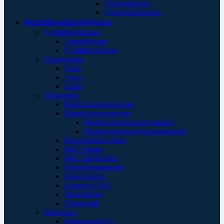
Verbandtücher
Verbandpäckchen
Notfallmedizin & Praxis
Notfallbehältnisse
Ampullarium
Notfallrucksäcke
Handschuhe
Nitril
Vinyl
Latex
Diagnostik
Blutzuckermessgeräte
Blutdruckmessgeräte
Blutdruckmessgerät manuell
Blutdruckmessgerät automatisch
Diagnostikleuchten
EKG Papier
EKG Elektroden
Fieberthermometer
Pulsoximeter
Langzeit EKG
Stethoskope
Ultraschall
Beatmung
Beatmungshilfe