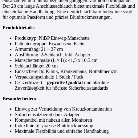
einsatzbereit und mit nahezu allen gängigen Monitoren kompatibel.
Der 20 cm lange Anschlussschlauch bietet maximale Flexibilität und
eine einfache Handhabung. Eine deutlich sichtbare Indexlinie sorgt
für optimale Passform und präzise Blutdruckmessungen.
Produktdetails:
Produkttyp: NiBP Einweg-Manschette
Patientengruppe: Erwachsene Klein
Armumfang: 21 – 27 cm
Ausführung: 2-Schlauch, inkl. Adapter
Manschettenmaße (L × B): 41,5 x 10,5 cm
Schlauchlänge: 20 cm
Einsatzbereich: Klinik, Krankenhaus, Notfallmedizin
Verpackungseinheit: 1 Stück / Pack
CE-zertifiziert –
geprüfte Qualität
und absolute
Zuverlässigkeit für höchste Sicherheitsstandards
Besonderheiten:
Einweg zur Vermeidung von Kreuzkontamination
Sofort einsatzbereit dank Adapter
Kompatibel mit nahezu allen Monitoren
Indexlinie für präzise Blutdruckmessung
Maximale Flexibilität und einfache Handhabung