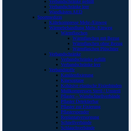
Verbandschränke gefüllt
Verbandschränke leer
Wandkästen AED
Sportmedizin
Kältekompresse Mehr-/Einweg
Wärmebehandlung Mehr-/Einweg
Wärmflaschen
Wärmflaschen mit Bezug
Wärmflaschen ohne Bezug
Wärmflaschen Plüschtier
Verbandschränke
Verbandschränke gefüllt
Verbandschränke leer
Verbandstoffe
Kanülenfixierung
Kinesoptape
Kohäsive elastische Fixierbinden
Mullkompressen Steril / Unsteril
Pflaster – Wundschnellverbände
Pflaster Detektierbar
Pflaster zur Fixierung
Pflasterspender
Replantatversorgung
Schnellverbände
Schlauchverbände