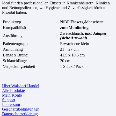
Ideal für den professionellen Einsatz in Krankenhäusern, Kliniken
und Rettungsdiensten, wo Hygiene und Zuverlässigkeit höchste
Priorität haben.
Produkttyp
NiBP
Einweg-
Manschette
Kompatibilität
zum Monitoring
Zweischlauch,
inkl. Adapter
Ausführung
(siehe Auswahl)
Patientengruppe
Erwachsene klein
Armumfang
21 – 27 cm
Länge x Breite:
41,5 x 10,5 cm
Schlauchlänge
20 cm
Verpackungseinheit
1 Stück / Pack
Über Walsdorf Handel
Alle Produkte
Mein Konto
Support
Impressum
Geschäftsbedingungen
Datenschutzerklärung