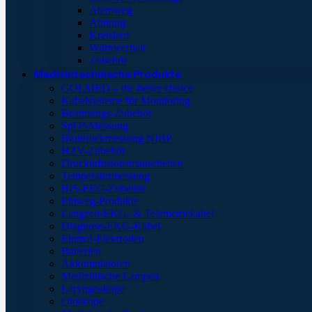
Atemweg
Atmung
Kreislauf
Wärmeerhalt
Zubehör
Medizintechnische Produkte
GOLMED – the better choice
Kabelsysteme für Monitoring
Beatmungs-Zubehör
SpO²-Messung
Blutdruckmessung NIBP
HZV-Zubehör
Druckinfusionsmanschetten
Temperaturmessung
BIS-EEG-Zubehör
Einweg-Produkte
Langzeit-EKG- & Telemetriekabel
Diagnose-EKG-Kabel
Einmal-Elektroden
Batterien
Akkumulatoren
Medizinische Lampen
Laryngoskope
Otoskope