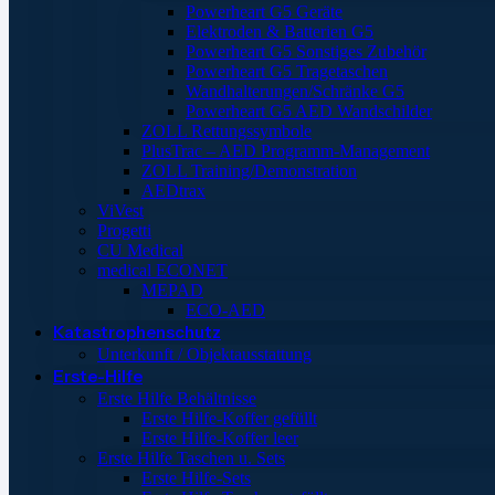
Powerheart G5 Geräte
Elektroden & Batterien G5
Powerheart G5 Sonstiges Zubehör
Powerheart G5 Tragetaschen
Wandhalterungen/Schränke G5
Powerheart G5 AED Wandschilder
ZOLL Rettungssymbole
PlusTrac – AED Programm-Management
ZOLL Training/Demonstration
AEDtrax
ViVest
Progetti
CU Medical
medical ECONET
MEPAD
ECO-AED
Katastrophenschutz
Unterkunft / Objektausstattung
Erste-Hilfe
Erste Hilfe Behältnisse
Erste Hilfe-Koffer gefüllt
Erste Hilfe-Koffer leer
Erste Hilfe Taschen u. Sets
Erste Hilfe-Sets