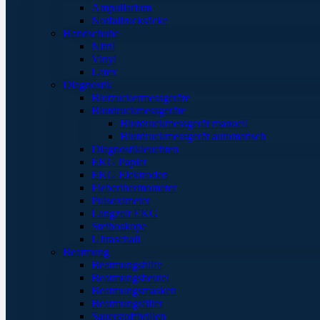
Ampullarium
Notfallrucksäcke
Handschuhe
Nitril
Vinyl
Latex
Diagnostik
Blutzuckermessgeräte
Blutdruckmessgeräte
Blutdruckmessgerät manuell
Blutdruckmessgerät automatisch
Diagnostikleuchten
EKG Papier
EKG Elektroden
Fieberthermometer
Pulsoximeter
Langzeit EKG
Stethoskope
Ultraschall
Beatmung
Beatmungshilfe
Beatmungsbeutel
Beatmungsmasken
Beatmungsfilter
Sauerstoffbrillen