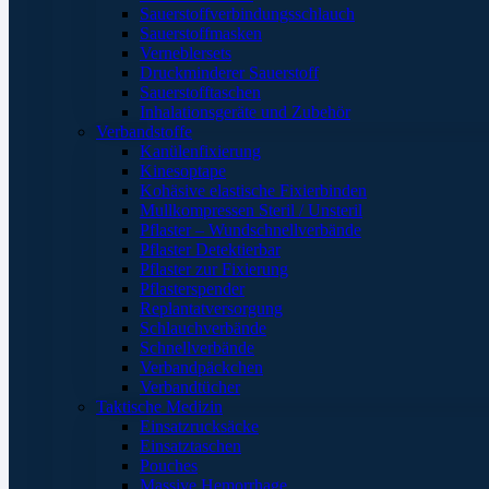
Sauerstoffverbindungsschlauch
Sauerstoffmasken
Verneblersets
Druckminderer Sauerstoff
Sauerstofftaschen
Inhalationsgeräte und Zubehör
Verbandstoffe
Kanülenfixierung
Kinesoptape
Kohäsive elastische Fixierbinden
Mullkompressen Steril / Unsteril
Pflaster – Wundschnellverbände
Pflaster Detektierbar
Pflaster zur Fixierung
Pflasterspender
Replantatversorgung
Schlauchverbände
Schnellverbände
Verbandpäckchen
Verbandtücher
Taktische Medizin
Einsatzrucksäcke
Einsatztaschen
Pouches
Massive Hemorrhage