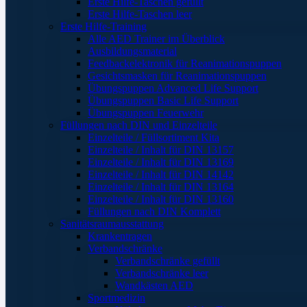
Erste Hilfe-Taschen gefüllt
Erste Hilfe-Taschen leer
Erste Hilfe-Training
Alle AED Trainer im Überblick
Ausbildungsmaterial
Feedbackelektronik für Reanimationspuppen
Gesichtsmasken für Reanimationspuppen
Übungspuppen Advanced Life Support
Übungspuppen Basic Life Support
Übungspuppen Feuerwehr
Füllungen nach DIN und Einzelteile
Einzelteile / Füllsortiment Kita
Einzelteile / Inhalt für DIN 13157
Einzelteile / Inhalt für DIN 13169
Einzelteile / Inhalt für DIN 14142
Einzelteile / Inhalt für DIN 13164
Einzelteile / Inhalt für DIN 13160
Füllungen nach DIN Komplett
Sanitätsraumausstattung
Krankentragen
Verbandschränke
Verbandschränke gefüllt
Verbandschränke leer
Wandkästen AED
Sportmedizin