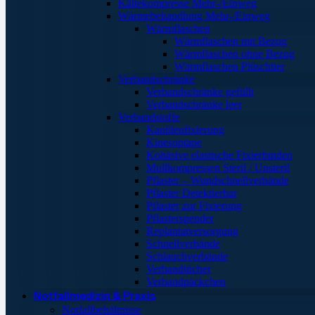
Kältekompresse Mehr-/Einweg
Wärmebehandlung Mehr-/Einweg
Wärmflaschen
Wärmflaschen mit Bezug
Wärmflaschen ohne Bezug
Wärmflaschen Plüschtier
Verbandschränke
Verbandschränke gefüllt
Verbandschränke leer
Verbandstoffe
Kanülenfixierung
Kinesoptape
Kohäsive elastische Fixierbinden
Mullkompressen Steril / Unsteril
Pflaster – Wundschnellverbände
Pflaster Detektierbar
Pflaster zur Fixierung
Pflasterspender
Replantatversorgung
Schnellverbände
Schlauchverbände
Verbandtücher
Verbandpäckchen
Notfallmedizin & Praxis
Notfallbehältnisse