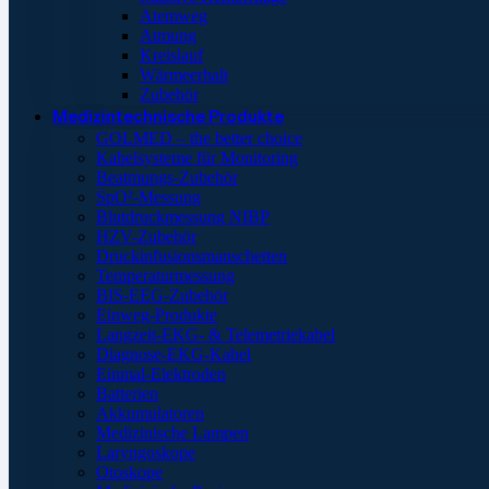
Atemweg
Atmung
Kreislauf
Wärmeerhalt
Zubehör
Medizintechnische Produkte
GOLMED – the better choice
Kabelsysteme für Monitoring
Beatmungs-Zubehör
SpO²-Messung
Blutdruckmessung NIBP
HZV-Zubehör
Druckinfusionsmanschetten
Temperaturmessung
BIS-EEG-Zubehör
Einweg-Produkte
Langzeit-EKG- & Telemetriekabel
Diagnose-EKG-Kabel
Einmal-Elektroden
Batterien
Akkumulatoren
Medizinische Lampen
Laryngoskope
Otoskope