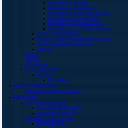
Powerheart G5 Geräte
Elektroden & Batterien G5
Powerheart G5 Sonstiges Zubehör
Powerheart G5 Tragetaschen
Wandhalterungen/Schränke G5
Powerheart G5 AED Wandschilder
ZOLL Rettungssymbole
PlusTrac – AED Programm-Management
ZOLL Training/Demonstration
AEDtrax
ViVest
Progetti
CU Medical
medical ECONET
MEPAD
ECO-AED
Katastrophenschutz
Unterkunft / Objektausstattung
Erste-Hilfe
Erste Hilfe Behältnisse
Erste Hilfe-Koffer gefüllt
Erste Hilfe-Koffer leer
Erste Hilfe Taschen u. Sets
Erste Hilfe-Sets