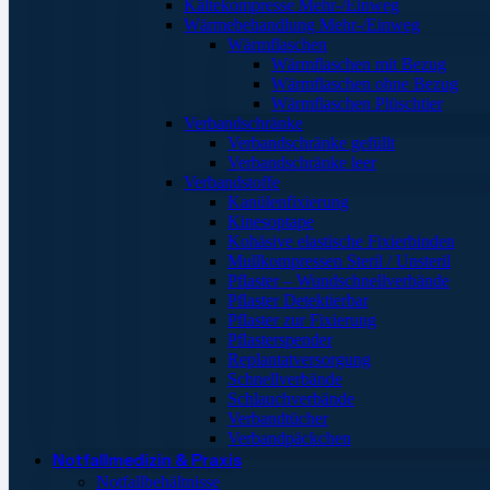
Kältekompresse Mehr-/Einweg
Wärmebehandlung Mehr-/Einweg
Wärmflaschen
Wärmflaschen mit Bezug
Wärmflaschen ohne Bezug
Wärmflaschen Plüschtier
Verbandschränke
Verbandschränke gefüllt
Verbandschränke leer
Verbandstoffe
Kanülenfixierung
Kinesoptape
Kohäsive elastische Fixierbinden
Mullkompressen Steril / Unsteril
Pflaster – Wundschnellverbände
Pflaster Detektierbar
Pflaster zur Fixierung
Pflasterspender
Replantatversorgung
Schnellverbände
Schlauchverbände
Verbandtücher
Verbandpäckchen
Notfallmedizin & Praxis
Notfallbehältnisse