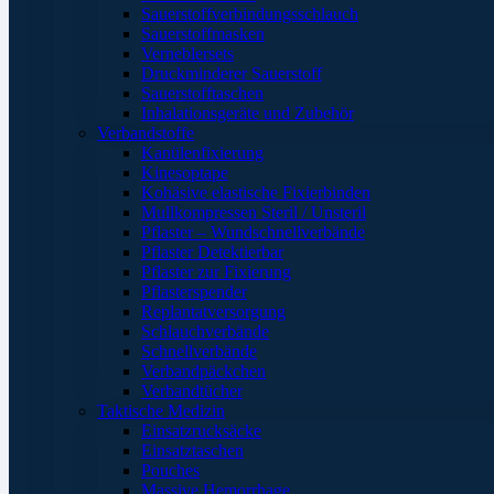
Sauerstoffverbindungsschlauch
Sauerstoffmasken
Verneblersets
Druckminderer Sauerstoff
Sauerstofftaschen
Inhalationsgeräte und Zubehör
Verbandstoffe
Kanülenfixierung
Kinesoptape
Kohäsive elastische Fixierbinden
Mullkompressen Steril / Unsteril
Pflaster – Wundschnellverbände
Pflaster Detektierbar
Pflaster zur Fixierung
Pflasterspender
Replantatversorgung
Schlauchverbände
Schnellverbände
Verbandpäckchen
Verbandtücher
Taktische Medizin
Einsatzrucksäcke
Einsatztaschen
Pouches
Massive Hemorrhage