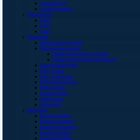
Ampullarium
Notfallrucksäcke
Handschuhe
Nitril
Vinyl
Latex
Diagnostik
Blutzuckermessgeräte
Blutdruckmessgeräte
Blutdruckmessgerät manuell
Blutdruckmessgerät automatisch
Diagnostikleuchten
EKG Papier
EKG Elektroden
Fieberthermometer
Pulsoximeter
Langzeit EKG
Stethoskope
Ultraschall
Beatmung
Beatmungshilfe
Beatmungsbeutel
Beatmungsmasken
Beatmungsfilter
Sauerstoffbrillen