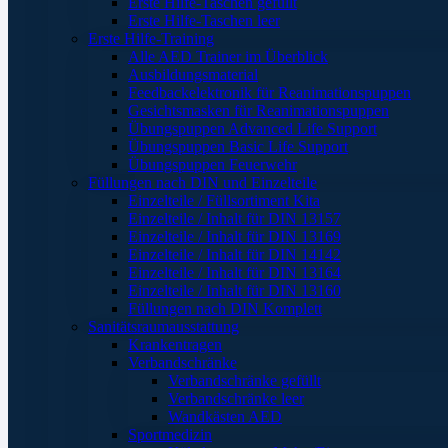
Erste Hilfe-Taschen gefüllt
Erste Hilfe-Taschen leer
Erste Hilfe-Training
Alle AED Trainer im Überblick
Ausbildungsmaterial
Feedbackelektronik für Reanimationspuppen
Gesichtsmasken für Reanimationspuppen
Übungspuppen Advanced Life Support
Übungspuppen Basic Life Support
Übungspuppen Feuerwehr
Füllungen nach DIN und Einzelteile
Einzelteile / Füllsortiment Kita
Einzelteile / Inhalt für DIN 13157
Einzelteile / Inhalt für DIN 13169
Einzelteile / Inhalt für DIN 14142
Einzelteile / Inhalt für DIN 13164
Einzelteile / Inhalt für DIN 13160
Füllungen nach DIN Komplett
Sanitätsraumausstattung
Krankentragen
Verbandschränke
Verbandschränke gefüllt
Verbandschränke leer
Wandkästen AED
Sportmedizin