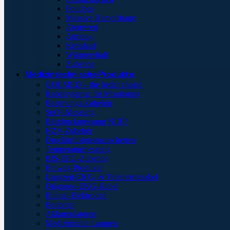
Pouches
Massive Hemorrhage
Atemweg
Atmung
Kreislauf
Wärmeerhalt
Zubehör
Medizintechnische Produkte
GOLMED – the better choice
Kabelsysteme für Monitoring
Beatmungs-Zubehör
SpO²-Messung
Blutdruckmessung NIBP
HZV-Zubehör
Druckinfusionsmanschetten
Temperaturmessung
BIS-EEG-Zubehör
Einweg-Produkte
Langzeit-EKG- & Telemetriekabel
Diagnose-EKG-Kabel
Einmal-Elektroden
Batterien
Akkumulatoren
Medizinische Lampen