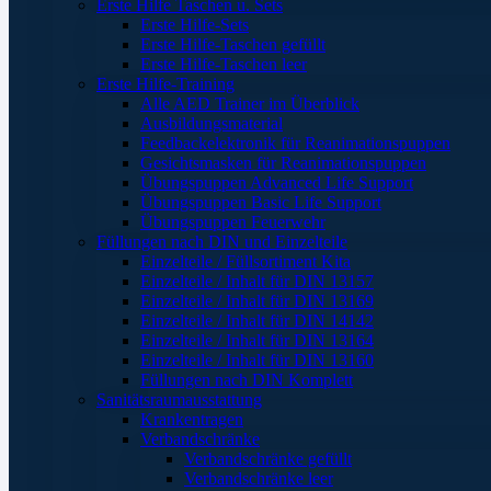
Erste Hilfe Taschen u. Sets
Erste Hilfe-Sets
Erste Hilfe-Taschen gefüllt
Erste Hilfe-Taschen leer
Erste Hilfe-Training
Alle AED Trainer im Überblick
Ausbildungsmaterial
Feedbackelektronik für Reanimationspuppen
Gesichtsmasken für Reanimationspuppen
Übungspuppen Advanced Life Support
Übungspuppen Basic Life Support
Übungspuppen Feuerwehr
Füllungen nach DIN und Einzelteile
Einzelteile / Füllsortiment Kita
Einzelteile / Inhalt für DIN 13157
Einzelteile / Inhalt für DIN 13169
Einzelteile / Inhalt für DIN 14142
Einzelteile / Inhalt für DIN 13164
Einzelteile / Inhalt für DIN 13160
Füllungen nach DIN Komplett
Sanitätsraumausstattung
Krankentragen
Verbandschränke
Verbandschränke gefüllt
Verbandschränke leer