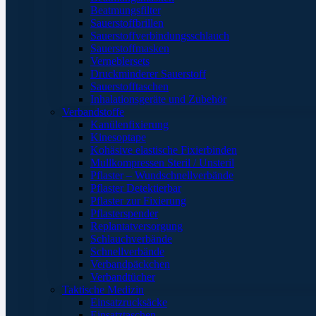
Beatmungsfilter
Sauerstoffbrillen
Sauerstoffverbindungsschlauch
Sauerstoffmasken
Verneblersets
Druckminderer Sauerstoff
Sauerstofftaschen
Inhalationsgeräte und Zubehör
Verbandstoffe
Kanülenfixierung
Kinesoptape
Kohäsive elastische Fixierbinden
Mullkompressen Steril / Unsteril
Pflaster – Wundschnellverbände
Pflaster Detektierbar
Pflaster zur Fixierung
Pflasterspender
Replantatversorgung
Schlauchverbände
Schnellverbände
Verbandpäckchen
Verbandtücher
Taktische Medizin
Einsatzrucksäcke
Einsatztaschen