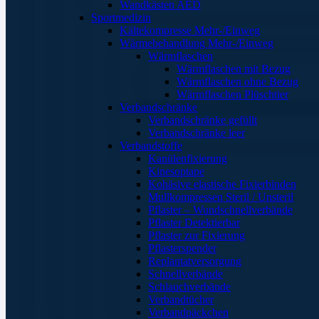
Wandkästen AED
Sportmedizin
Kältekompresse Mehr-/Einweg
Wärmebehandlung Mehr-/Einweg
Wärmflaschen
Wärmflaschen mit Bezug
Wärmflaschen ohne Bezug
Wärmflaschen Plüschtier
Verbandschränke
Verbandschränke gefüllt
Verbandschränke leer
Verbandstoffe
Kanülenfixierung
Kinesoptape
Kohäsive elastische Fixierbinden
Mullkompressen Steril / Unsteril
Pflaster – Wundschnellverbände
Pflaster Detektierbar
Pflaster zur Fixierung
Pflasterspender
Replantatversorgung
Schnellverbände
Schlauchverbände
Verbandtücher
Verbandpäckchen