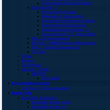
Powerheart G3 Trainer Zubehör
Powerheart® G5
Powerheart G5 Geräte
Elektroden & Batterien G5
Powerheart G5 Sonstiges Zubehör
Powerheart G5 Tragetaschen
Wandhalterungen/Schränke G5
Powerheart G5 AED Wandschilder
ZOLL Rettungssymbole
PlusTrac – AED Programm-Management
ZOLL Training/Demonstration
AEDtrax
ViVest
Progetti
CU Medical
medical ECONET
MEPAD
ECO-AED
Katastrophenschutz
Unterkunft / Objektausstattung
Erste-Hilfe
Erste Hilfe Behältnisse
Erste Hilfe-Koffer gefüllt
Erste Hilfe-Koffer leer