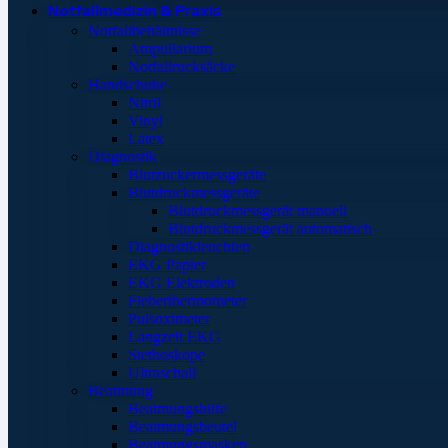
Notfallmedizin & Praxis
Notfallbehältnisse
Ampullarium
Notfallrucksäcke
Handschuhe
Nitril
Vinyl
Latex
Diagnostik
Blutzuckermessgeräte
Blutdruckmessgeräte
Blutdruckmessgerät manuell
Blutdruckmessgerät automatisch
Diagnostikleuchten
EKG Papier
EKG Elektroden
Fieberthermometer
Pulsoximeter
Langzeit EKG
Stethoskope
Ultraschall
Beatmung
Beatmungshilfe
Beatmungsbeutel
Beatmungsmasken