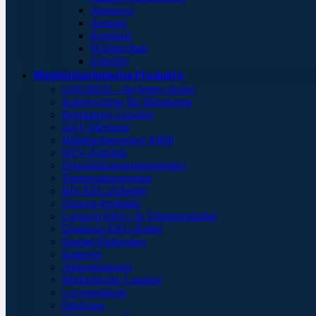
Atemweg
Atmung
Kreislauf
Wärmeerhalt
Zubehör
Medizintechnische Produkte
GOLMED – the better choice
Kabelsysteme für Monitoring
Beatmungs-Zubehör
SpO²-Messung
Blutdruckmessung NIBP
HZV-Zubehör
Druckinfusionsmanschetten
Temperaturmessung
BIS-EEG-Zubehör
Einweg-Produkte
Langzeit-EKG- & Telemetriekabel
Diagnose-EKG-Kabel
Einmal-Elektroden
Batterien
Akkumulatoren
Medizinische Lampen
Laryngoskope
Otoskope