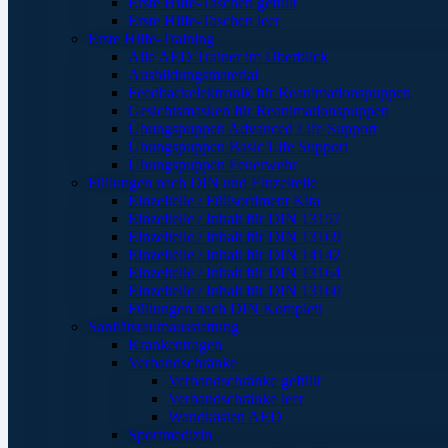
Erste Hilfe-Taschen gefüllt
Erste Hilfe-Taschen leer
Erste Hilfe-Training
Alle AED Trainer im Überblick
Ausbildungsmaterial
Feedbackelektronik für Reanimationspuppen
Gesichtsmasken für Reanimationspuppen
Übungspuppen Advanced Life Support
Übungspuppen Basic Life Support
Übungspuppen Feuerwehr
Füllungen nach DIN und Einzelteile
Einzelteile / Füllsortiment Kita
Einzelteile / Inhalt für DIN 13157
Einzelteile / Inhalt für DIN 13169
Einzelteile / Inhalt für DIN 14142
Einzelteile / Inhalt für DIN 13164
Einzelteile / Inhalt für DIN 13160
Füllungen nach DIN Komplett
Sanitätsraumausstattung
Krankentragen
Verbandschränke
Verbandschränke gefüllt
Verbandschränke leer
Wandkästen AED
Sportmedizin