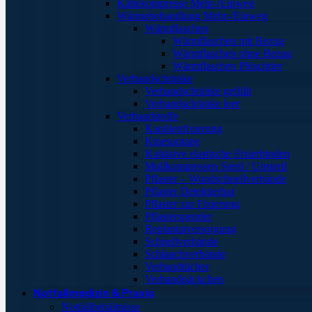
Kältekompresse Mehr-/Einweg
Wärmebehandlung Mehr-/Einweg
Wärmflaschen
Wärmflaschen mit Bezug
Wärmflaschen ohne Bezug
Wärmflaschen Plüschtier
Verbandschränke
Verbandschränke gefüllt
Verbandschränke leer
Verbandstoffe
Kanülenfixierung
Kinesoptape
Kohäsive elastische Fixierbinden
Mullkompressen Steril / Unsteril
Pflaster – Wundschnellverbände
Pflaster Detektierbar
Pflaster zur Fixierung
Pflasterspender
Replantatversorgung
Schnellverbände
Schlauchverbände
Verbandtücher
Verbandpäckchen
Notfallmedizin & Praxis
Notfallbehältnisse