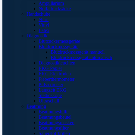
Ampullarium
Notfallrucksäcke
Handschuhe
Nitril
Vinyl
Latex
Diagnostik
Blutzuckermessgeräte
Blutdruckmessgeräte
Blutdruckmessgerät manuell
Blutdruckmessgerät automatisch
Diagnostikleuchten
EKG Papier
EKG Elektroden
Fieberthermometer
Pulsoximeter
Langzeit EKG
Stethoskope
Ultraschall
Beatmung
Beatmungshilfe
Beatmungsbeutel
Beatmungsmasken
Beatmungsfilter
Sauerstoffbrillen