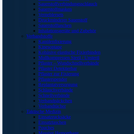
Sauerstoffverbindungsschlauch
Sauerstoffmasken
Verneblersets
Druckminderer Sauerstoff
Sauerstofftaschen
Inhalationsgeräte und Zubehör
Verbandstoffe
Kanülenfixierung
Kinesoptape
Kohäsive elastische Fixierbinden
Mullkompressen Steril / Unsteril
Pflaster – Wundschnellverbände
Pflaster Detektierbar
Pflaster zur Fixierung
Pflasterspender
Replantatversorgung
Schlauchverbände
Schnellverbände
Verbandpäckchen
Verbandtücher
Taktische Medizin
Einsatzrucksäcke
Einsatztaschen
Pouches
Massive Hemorrhage