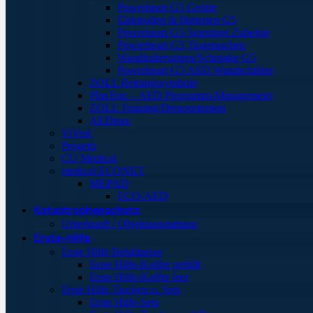
Powerheart G5 Geräte
Elektroden & Batterien G5
Powerheart G5 Sonstiges Zubehör
Powerheart G5 Tragetaschen
Wandhalterungen/Schränke G5
Powerheart G5 AED Wandschilder
ZOLL Rettungssymbole
PlusTrac – AED Programm-Management
ZOLL Training/Demonstration
AEDtrax
ViVest
Progetti
CU Medical
medical ECONET
MEPAD
ECO-AED
Katastrophenschutz
Unterkunft / Objektausstattung
Erste-Hilfe
Erste Hilfe Behältnisse
Erste Hilfe-Koffer gefüllt
Erste Hilfe-Koffer leer
Erste Hilfe Taschen u. Sets
Erste Hilfe-Sets