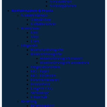
Verbandtücher
Verbandpäckchen
Notfallmedizin & Praxis
Notfallbehältnisse
Ampullarium
Notfallrucksäcke
Handschuhe
Nitril
Vinyl
Latex
Diagnostik
Blutzuckermessgeräte
Blutdruckmessgeräte
Blutdruckmessgerät manuell
Blutdruckmessgerät automatisch
Diagnostikleuchten
EKG Papier
EKG Elektroden
Fieberthermometer
Pulsoximeter
Langzeit EKG
Stethoskope
Ultraschall
Beatmung
Beatmungshilfe