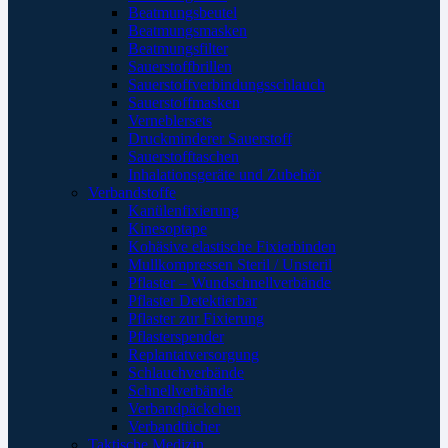
Beatmungsbeutel
Beatmungsmasken
Beatmungsfilter
Sauerstoffbrillen
Sauerstoffverbindungsschlauch
Sauerstoffmasken
Verneblersets
Druckminderer Sauerstoff
Sauerstofftaschen
Inhalationsgeräte und Zubehör
Verbandstoffe
Kanülenfixierung
Kinesoptape
Kohäsive elastische Fixierbinden
Mullkompressen Steril / Unsteril
Pflaster – Wundschnellverbände
Pflaster Detektierbar
Pflaster zur Fixierung
Pflasterspender
Replantatversorgung
Schlauchverbände
Schnellverbände
Verbandpäckchen
Verbandtücher
Taktische Medizin