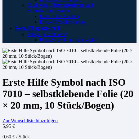
Fluchtweg-, Rettungszeichen und
Sicherheistleitsysteme
Erste-Hilfe-Aushang
Erste-Hilfe-Einrichtung
Reha/Pflegetechnik
Pflege (Inkontinenz)
Urin-/Sekretbeutel und -halter
Erste Hilfe Symbol nach ISO
7010 – selbstklebende Folie (20
× 20 mm, 10 Stück/Bogen)
Zur Wunschliste hinzufügen
5,95
€
0,60
€
/
Stück