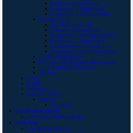
Elektroden & Batterien G3
Powerheart G5 Tragetaschen
Powerheart G3 Trainer Zubehör
Powerheart® G5
Powerheart G5 Geräte
Elektroden & Batterien G5
Powerheart G5 Sonstiges Zubehör
Powerheart G5 Tragetaschen
Wandhalterungen/Schränke G5
Powerheart G5 AED Wandschilder
ZOLL Rettungssymbole
PlusTrac – AED Programm-Management
ZOLL Training/Demonstration
AEDtrax
ViVest
Progetti
CU Medical
medical ECONET
MEPAD
ECO-AED
Katastrophenschutz
Unterkunft / Objektausstattung
Erste-Hilfe
Erste Hilfe Behältnisse