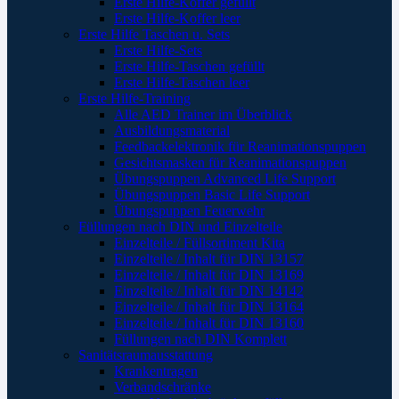
Erste Hilfe-Koffer gefüllt
Erste Hilfe-Koffer leer
Erste Hilfe Taschen u. Sets
Erste Hilfe-Sets
Erste Hilfe-Taschen gefüllt
Erste Hilfe-Taschen leer
Erste Hilfe-Training
Alle AED Trainer im Überblick
Ausbildungsmaterial
Feedbackelektronik für Reanimationspuppen
Gesichtsmasken für Reanimationspuppen
Übungspuppen Advanced Life Support
Übungspuppen Basic Life Support
Übungspuppen Feuerwehr
Füllungen nach DIN und Einzelteile
Einzelteile / Füllsortiment Kita
Einzelteile / Inhalt für DIN 13157
Einzelteile / Inhalt für DIN 13169
Einzelteile / Inhalt für DIN 14142
Einzelteile / Inhalt für DIN 13164
Einzelteile / Inhalt für DIN 13160
Füllungen nach DIN Komplett
Sanitätsraumausstattung
Krankentragen
Verbandschränke