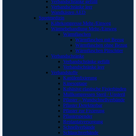
Verbandschränke gefüllt
Verbandschränke leer
Wandkästen AED
Sportmedizin
Kältekompresse Mehr-/Einweg
Wärmebehandlung Mehr-/Einweg
Wärmflaschen
Wärmflaschen mit Bezug
Wärmflaschen ohne Bezug
Wärmflaschen Plüschtier
Verbandschränke
Verbandschränke gefüllt
Verbandschränke leer
Verbandstoffe
Kanülenfixierung
Kinesoptape
Kohäsive elastische Fixierbinden
Mullkompressen Steril / Unsteril
Pflaster – Wundschnellverbände
Pflaster Detektierbar
Pflaster zur Fixierung
Pflasterspender
Replantatversorgung
Schnellverbände
Schlauchverbände