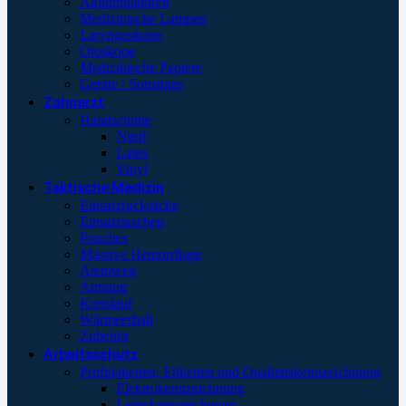
Akkumulatoren
Medizinische Lampen
Laryngoskope
Otoskope
Medizinische Papiere
Geräte / Sonstiges
Zahnarzt
Handschuhe
Nitril
Latex
Vinyl
Taktische Medizin
Einsatzrucksäcke
Einsatztaschen
Pouches
Massive Hemorrhage
Atemweg
Atmung
Kreislauf
Wärmeerhalt
Zubehör
Arbeitsschutz
Prüfplaketten, Etiketten und Qualitätskennzeichnung
Elektrokennzeichnung
Leiterkennzeichnung