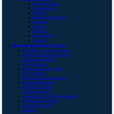
Einsatzrucksäcke
Einsatztaschen
Pouches
Massive Hemorrhage
Atemweg
Atmung
Kreislauf
Wärmeerhalt
Zubehör
Medizintechnische Produkte
GOLMED – the better choice
Kabelsysteme für Monitoring
Beatmungs-Zubehör
SpO²-Messung
Blutdruckmessung NIBP
HZV-Zubehör
Druckinfusionsmanschetten
Temperaturmessung
BIS-EEG-Zubehör
Einweg-Produkte
Langzeit-EKG- & Telemetriekabel
Diagnose-EKG-Kabel
Einmal-Elektroden
Batterien