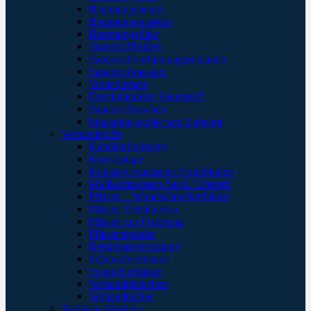
Beatmungsbeutel
Beatmungsmasken
Beatmungsfilter
Sauerstoffbrillen
Sauerstoffverbindungsschlauch
Sauerstoffmasken
Verneblersets
Druckminderer Sauerstoff
Sauerstofftaschen
Inhalationsgeräte und Zubehör
Verbandstoffe
Kanülenfixierung
Kinesoptape
Kohäsive elastische Fixierbinden
Mullkompressen Steril / Unsteril
Pflaster – Wundschnellverbände
Pflaster Detektierbar
Pflaster zur Fixierung
Pflasterspender
Replantatversorgung
Schlauchverbände
Schnellverbände
Verbandpäckchen
Verbandtücher
Taktische Medizin