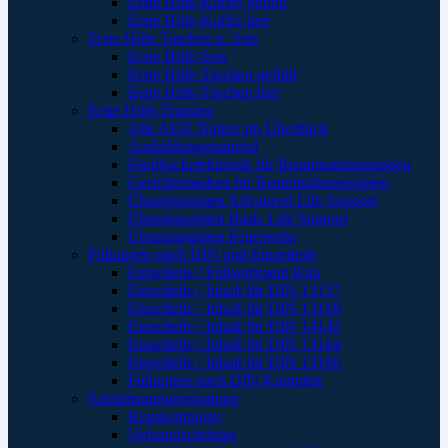
Erste Hilfe-Koffer gefüllt
Erste Hilfe-Koffer leer
Erste Hilfe Taschen u. Sets
Erste Hilfe-Sets
Erste Hilfe-Taschen gefüllt
Erste Hilfe-Taschen leer
Erste Hilfe-Training
Alle AED Trainer im Überblick
Ausbildungsmaterial
Feedbackelektronik für Reanimationspuppen
Gesichtsmasken für Reanimationspuppen
Übungspuppen Advanced Life Support
Übungspuppen Basic Life Support
Übungspuppen Feuerwehr
Füllungen nach DIN und Einzelteile
Einzelteile / Füllsortiment Kita
Einzelteile / Inhalt für DIN 13157
Einzelteile / Inhalt für DIN 13169
Einzelteile / Inhalt für DIN 14142
Einzelteile / Inhalt für DIN 13164
Einzelteile / Inhalt für DIN 13160
Füllungen nach DIN Komplett
Sanitätsraumausstattung
Krankentragen
Verbandschränke