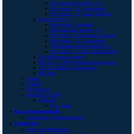
Elektroden & Batterien G3
Powerheart G5 Tragetaschen
Powerheart G3 Trainer Zubehör
Powerheart® G5
Powerheart G5 Geräte
Elektroden & Batterien G5
Powerheart G5 Sonstiges Zubehör
Powerheart G5 Tragetaschen
Wandhalterungen/Schränke G5
Powerheart G5 AED Wandschilder
ZOLL Rettungssymbole
PlusTrac – AED Programm-Management
ZOLL Training/Demonstration
AEDtrax
ViVest
Progetti
CU Medical
medical ECONET
MEPAD
ECO-AED
Katastrophenschutz
Unterkunft / Objektausstattung
Erste-Hilfe
Erste Hilfe Behältnisse