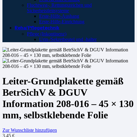
Fluchtweg-, Rettungszeichen und
Sicherheistleitsysteme
Erste-Hilfe-Aushang
Erste-Hilfe-Einrichtung
Reha/Pflegetechnik
Pflege (Inkontinenz)
Urin-/Sekretbeutel und -halter
Leiter-Grundplakette gemäß
BetrSichV & DGUV
Information 208-016 – 45 × 130
mm, selbstklebende Folie
Zur Wunschliste hinzufügen
3,45
€