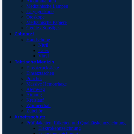
Akkumulatoren
Medizinische Lampen
Laryngoskope
Otoskope
Medizinische Papiere
Geräte / Sonstiges
Zahnarzt
Handschuhe
Nitril
Latex
Vinyl
Taktische Medizin
Einsatzrucksäcke
Einsatztaschen
Pouches
Massive Hemorrhage
Atemweg
Atmung
Kreislauf
Wärmeerhalt
Zubehör
Arbeitsschutz
Prüfplaketten, Etiketten und Qualitätskennzeichnung
Elektrokennzeichnung
Leiterkennzeichnung