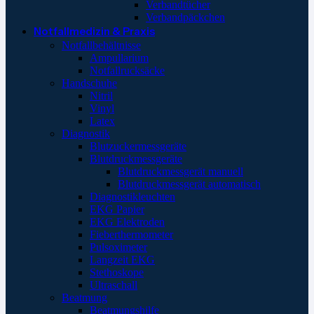
Verbandtücher
Verbandpäckchen
Notfallmedizin & Praxis
Notfallbehältnisse
Ampullarium
Notfallrucksäcke
Handschuhe
Nitril
Vinyl
Latex
Diagnostik
Blutzuckermessgeräte
Blutdruckmessgeräte
Blutdruckmessgerät manuell
Blutdruckmessgerät automatisch
Diagnostikleuchten
EKG Papier
EKG Elektroden
Fieberthermometer
Pulsoximeter
Langzeit EKG
Stethoskope
Ultraschall
Beatmung
Beatmungshilfe