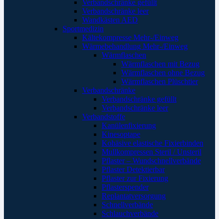
Verbandschränke gefüllt
Verbandschränke leer
Wandkästen AED
Sportmedizin
Kältekompresse Mehr-/Einweg
Wärmebehandlung Mehr-/Einweg
Wärmflaschen
Wärmflaschen mit Bezug
Wärmflaschen ohne Bezug
Wärmflaschen Plüschtier
Verbandschränke
Verbandschränke gefüllt
Verbandschränke leer
Verbandstoffe
Kanülenfixierung
Kinesoptape
Kohäsive elastische Fixierbinden
Mullkompressen Steril / Unsteril
Pflaster – Wundschnellverbände
Pflaster Detektierbar
Pflaster zur Fixierung
Pflasterspender
Replantatversorgung
Schnellverbände
Schlauchverbände