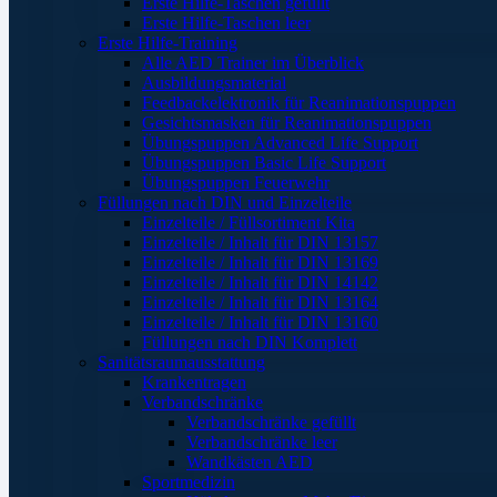
Erste Hilfe-Taschen gefüllt
Erste Hilfe-Taschen leer
Erste Hilfe-Training
Alle AED Trainer im Überblick
Ausbildungsmaterial
Feedbackelektronik für Reanimationspuppen
Gesichtsmasken für Reanimationspuppen
Übungspuppen Advanced Life Support
Übungspuppen Basic Life Support
Übungspuppen Feuerwehr
Füllungen nach DIN und Einzelteile
Einzelteile / Füllsortiment Kita
Einzelteile / Inhalt für DIN 13157
Einzelteile / Inhalt für DIN 13169
Einzelteile / Inhalt für DIN 14142
Einzelteile / Inhalt für DIN 13164
Einzelteile / Inhalt für DIN 13160
Füllungen nach DIN Komplett
Sanitätsraumausstattung
Krankentragen
Verbandschränke
Verbandschränke gefüllt
Verbandschränke leer
Wandkästen AED
Sportmedizin