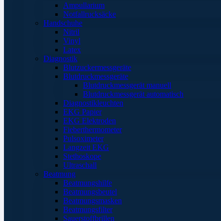
Ampullarium
Notfallrucksäcke
Handschuhe
Nitril
Vinyl
Latex
Diagnostik
Blutzuckermessgeräte
Blutdruckmessgeräte
Blutdruckmessgerät manuell
Blutdruckmessgerät automatisch
Diagnostikleuchten
EKG Papier
EKG Elektroden
Fieberthermometer
Pulsoximeter
Langzeit EKG
Stethoskope
Ultraschall
Beatmung
Beatmungshilfe
Beatmungsbeutel
Beatmungsmasken
Beatmungsfilter
Sauerstoffbrillen