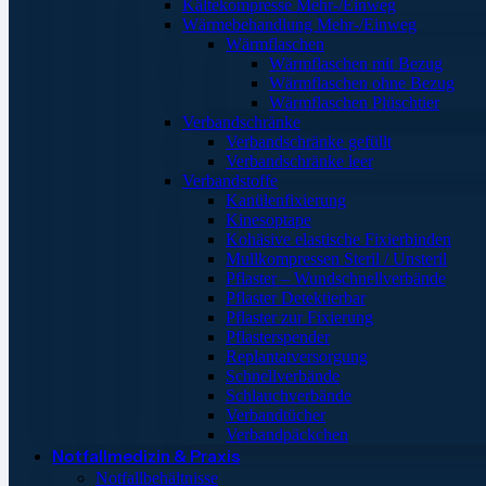
Kältekompresse Mehr-/Einweg
Wärmebehandlung Mehr-/Einweg
Wärmflaschen
Wärmflaschen mit Bezug
Wärmflaschen ohne Bezug
Wärmflaschen Plüschtier
Verbandschränke
Verbandschränke gefüllt
Verbandschränke leer
Verbandstoffe
Kanülenfixierung
Kinesoptape
Kohäsive elastische Fixierbinden
Mullkompressen Steril / Unsteril
Pflaster – Wundschnellverbände
Pflaster Detektierbar
Pflaster zur Fixierung
Pflasterspender
Replantatversorgung
Schnellverbände
Schlauchverbände
Verbandtücher
Verbandpäckchen
Notfallmedizin & Praxis
Notfallbehältnisse