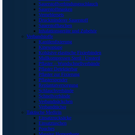
Sauerstoffverbindungsschlauch
Sauerstoffmasken
Verneblersets
Druckminderer Sauerstoff
Sauerstofftaschen
Inhalationsgeräte und Zubehör
Verbandstoffe
Kanülenfixierung
Kinesoptape
Kohäsive elastische Fixierbinden
Mullkompressen Steril / Unsteril
Pflaster – Wundschnellverbände
Pflaster Detektierbar
Pflaster zur Fixierung
Pflasterspender
Replantatversorgung
Schlauchverbände
Schnellverbände
Verbandpäckchen
Verbandtücher
Taktische Medizin
Einsatzrucksäcke
Einsatztaschen
Pouches
Massive Hemorrhage