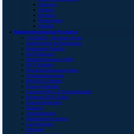
Atemweg
Atmung
Kreislauf
Wärmeerhalt
Zubehör
Medizintechnische Produkte
GOLMED – the better choice
Kabelsysteme für Monitoring
Beatmungs-Zubehör
SpO²-Messung
Blutdruckmessung NIBP
HZV-Zubehör
Druckinfusionsmanschetten
Temperaturmessung
BIS-EEG-Zubehör
Einweg-Produkte
Langzeit-EKG- & Telemetriekabel
Diagnose-EKG-Kabel
Einmal-Elektroden
Batterien
Akkumulatoren
Medizinische Lampen
Laryngoskope
Otoskope