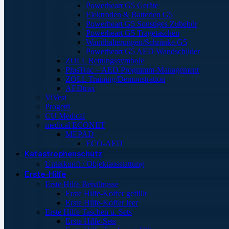
Powerheart G5 Geräte
Elektroden & Batterien G5
Powerheart G5 Sonstiges Zubehör
Powerheart G5 Tragetaschen
Wandhalterungen/Schränke G5
Powerheart G5 AED Wandschilder
ZOLL Rettungssymbole
PlusTrac – AED Programm-Management
ZOLL Training/Demonstration
AEDtrax
ViVest
Progetti
CU Medical
medical ECONET
MEPAD
ECO-AED
Katastrophenschutz
Unterkunft / Objektausstattung
Erste-Hilfe
Erste Hilfe Behältnisse
Erste Hilfe-Koffer gefüllt
Erste Hilfe-Koffer leer
Erste Hilfe Taschen u. Sets
Erste Hilfe-Sets