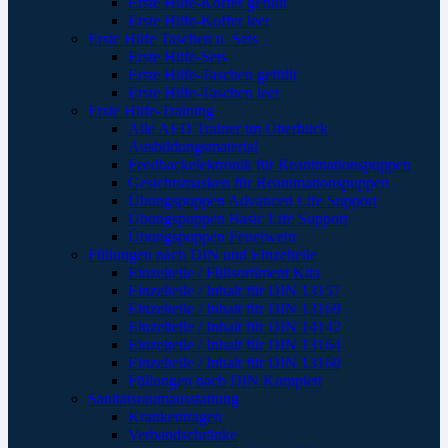
Erste Hilfe-Koffer gefüllt
Erste Hilfe-Koffer leer
Erste Hilfe Taschen u. Sets
Erste Hilfe-Sets
Erste Hilfe-Taschen gefüllt
Erste Hilfe-Taschen leer
Erste Hilfe-Training
Alle AED Trainer im Überblick
Ausbildungsmaterial
Feedbackelektronik für Reanimationspuppen
Gesichtsmasken für Reanimationspuppen
Übungspuppen Advanced Life Support
Übungspuppen Basic Life Support
Übungspuppen Feuerwehr
Füllungen nach DIN und Einzelteile
Einzelteile / Füllsortiment Kita
Einzelteile / Inhalt für DIN 13157
Einzelteile / Inhalt für DIN 13169
Einzelteile / Inhalt für DIN 14142
Einzelteile / Inhalt für DIN 13164
Einzelteile / Inhalt für DIN 13160
Füllungen nach DIN Komplett
Sanitätsraumausstattung
Krankentragen
Verbandschränke