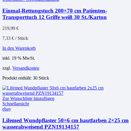
Einmal-Rettungstuch 200×70 cm Patienten-
Transporttuch 12 Griffe weiß 30 St./Karton
219,99
€
7,33
€
/
Stück
In den Warenkorb
inkl. 19 % MwSt.
zzgl.
Versandkosten
Produkt enthält: 30
Stück
Zur Wunschliste hinzufügen
Schnellansicht
ebay
Lifemed Wundpflaster 50×6 cm hautfarben 2×25 cm
wasserabweisend PZN19134157