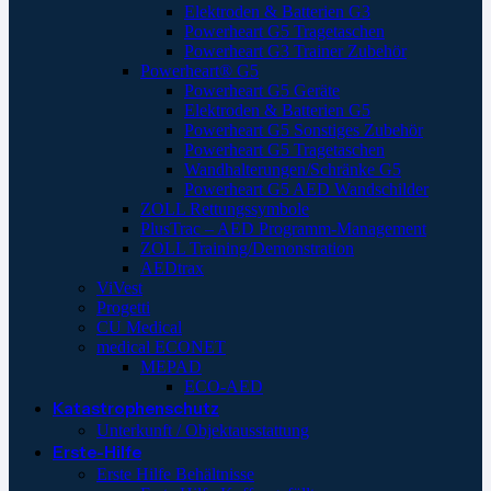
Elektroden & Batterien G3
Powerheart G5 Tragetaschen
Powerheart G3 Trainer Zubehör
Powerheart® G5
Powerheart G5 Geräte
Elektroden & Batterien G5
Powerheart G5 Sonstiges Zubehör
Powerheart G5 Tragetaschen
Wandhalterungen/Schränke G5
Powerheart G5 AED Wandschilder
ZOLL Rettungssymbole
PlusTrac – AED Programm-Management
ZOLL Training/Demonstration
AEDtrax
ViVest
Progetti
CU Medical
medical ECONET
MEPAD
ECO-AED
Katastrophenschutz
Unterkunft / Objektausstattung
Erste-Hilfe
Erste Hilfe Behältnisse