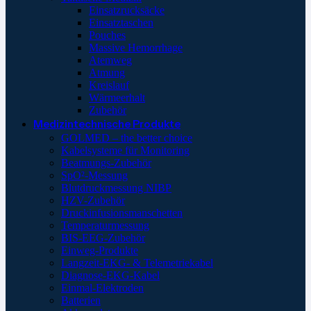
Einsatzrucksäcke
Einsatztaschen
Pouches
Massive Hemorrhage
Atemweg
Atmung
Kreislauf
Wärmeerhalt
Zubehör
Medizintechnische Produkte
GOLMED – the better choice
Kabelsysteme für Monitoring
Beatmungs-Zubehör
SpO²-Messung
Blutdruckmessung NIBP
HZV-Zubehör
Druckinfusionsmanschetten
Temperaturmessung
BIS-EEG-Zubehör
Einweg-Produkte
Langzeit-EKG- & Telemetriekabel
Diagnose-EKG-Kabel
Einmal-Elektroden
Batterien