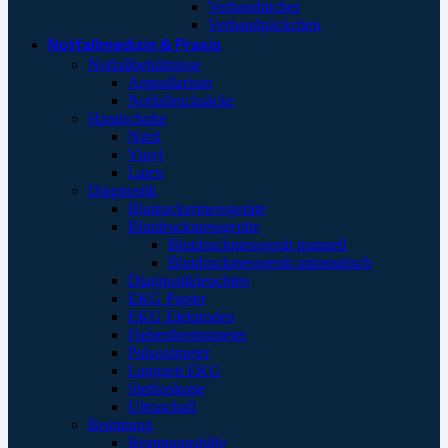
Verbandtücher
Verbandpäckchen
Notfallmedizin & Praxis
Notfallbehältnisse
Ampullarium
Notfallrucksäcke
Handschuhe
Nitril
Vinyl
Latex
Diagnostik
Blutzuckermessgeräte
Blutdruckmessgeräte
Blutdruckmessgerät manuell
Blutdruckmessgerät automatisch
Diagnostikleuchten
EKG Papier
EKG Elektroden
Fieberthermometer
Pulsoximeter
Langzeit EKG
Stethoskope
Ultraschall
Beatmung
Beatmungshilfe