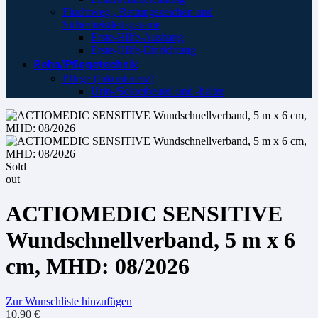
Fluchtweg-, Rettungszeichen und
Sicherheistleitsysteme
Erste-Hilfe-Aushang
Erste-Hilfe-Einrichtung
Reha/Pflegetechnik
Pflege (Inkontinenz)
Urin-/Sekretbeutel und -halter
Sold
out
ACTIOMEDIC SENSITIVE
Wundschnellverband, 5 m x 6
cm, MHD: 08/2026
Zur Wunschliste hinzufügen
10,90
€