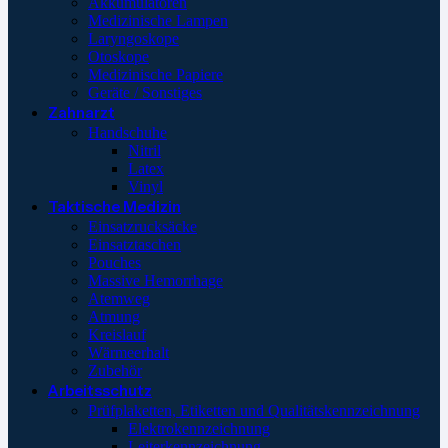
Akkumulatoren
Medizinische Lampen
Laryngoskope
Otoskope
Medizinische Papiere
Geräte / Sonstiges
Zahnarzt
Handschuhe
Nitril
Latex
Vinyl
Taktische Medizin
Einsatzrucksäcke
Einsatztaschen
Pouches
Massive Hemorrhage
Atemweg
Atmung
Kreislauf
Wärmeerhalt
Zubehör
Arbeitsschutz
Prüfplaketten, Etiketten und Qualitätskennzeichnung
Elektrokennzeichnung
Leiterkennzeichnung