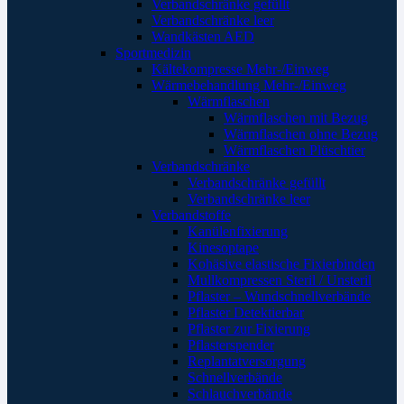
Verbandschränke gefüllt
Verbandschränke leer
Wandkästen AED
Sportmedizin
Kältekompresse Mehr-/Einweg
Wärmebehandlung Mehr-/Einweg
Wärmflaschen
Wärmflaschen mit Bezug
Wärmflaschen ohne Bezug
Wärmflaschen Plüschtier
Verbandschränke
Verbandschränke gefüllt
Verbandschränke leer
Verbandstoffe
Kanülenfixierung
Kinesoptape
Kohäsive elastische Fixierbinden
Mullkompressen Steril / Unsteril
Pflaster – Wundschnellverbände
Pflaster Detektierbar
Pflaster zur Fixierung
Pflasterspender
Replantatversorgung
Schnellverbände
Schlauchverbände