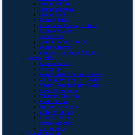
Beatmungsbeutel
Beatmungsmasken
Beatmungsfilter
Sauerstoffbrillen
Sauerstoffverbindungsschlauch
Sauerstoffmasken
Verneblersets
Druckminderer Sauerstoff
Sauerstofftaschen
Inhalationsgeräte und Zubehör
Verbandstoffe
Kanülenfixierung
Kinesoptape
Kohäsive elastische Fixierbinden
Mullkompressen Steril / Unsteril
Pflaster – Wundschnellverbände
Pflaster Detektierbar
Pflaster zur Fixierung
Pflasterspender
Replantatversorgung
Schlauchverbände
Schnellverbände
Verbandpäckchen
Verbandtücher
Taktische Medizin