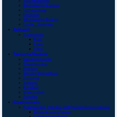
Akkumulatoren
Medizinische Lampen
Laryngoskope
Otoskope
Medizinische Papiere
Geräte / Sonstiges
Zahnarzt
Handschuhe
Nitril
Latex
Vinyl
Taktische Medizin
Einsatzrucksäcke
Einsatztaschen
Pouches
Massive Hemorrhage
Atemweg
Atmung
Kreislauf
Wärmeerhalt
Zubehör
Arbeitsschutz
Prüfplaketten, Etiketten und Qualitätskennzeichnung
Elektrokennzeichnung
Leiterkennzeichnung