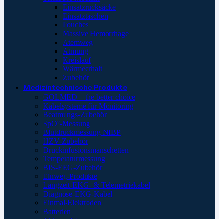
Einsatzrucksäcke
Einsatztaschen
Pouches
Massive Hemorrhage
Atemweg
Atmung
Kreislauf
Wärmeerhalt
Zubehör
Medizintechnische Produkte
GOLMED – the better choice
Kabelsysteme für Monitoring
Beatmungs-Zubehör
SpO²-Messung
Blutdruckmessung NIBP
HZV-Zubehör
Druckinfusionsmanschetten
Temperaturmessung
BIS-EEG-Zubehör
Einweg-Produkte
Langzeit-EKG- & Telemetriekabel
Diagnose-EKG-Kabel
Einmal-Elektroden
Batterien