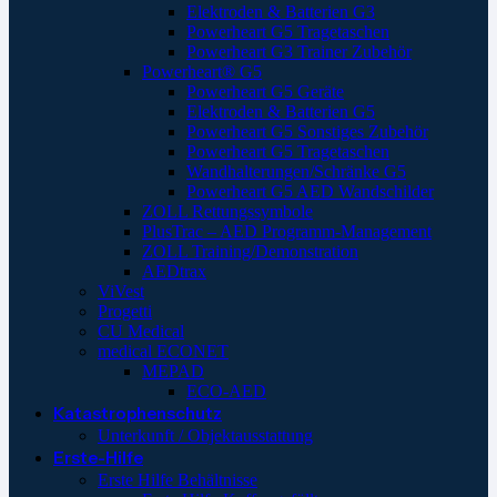
Elektroden & Batterien G3
Powerheart G5 Tragetaschen
Powerheart G3 Trainer Zubehör
Powerheart® G5
Powerheart G5 Geräte
Elektroden & Batterien G5
Powerheart G5 Sonstiges Zubehör
Powerheart G5 Tragetaschen
Wandhalterungen/Schränke G5
Powerheart G5 AED Wandschilder
ZOLL Rettungssymbole
PlusTrac – AED Programm-Management
ZOLL Training/Demonstration
AEDtrax
ViVest
Progetti
CU Medical
medical ECONET
MEPAD
ECO-AED
Katastrophenschutz
Unterkunft / Objektausstattung
Erste-Hilfe
Erste Hilfe Behältnisse