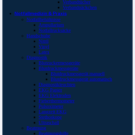
Verbandtücher
Verbandpäckchen
Notfallmedizin & Praxis
Notfallbehältnisse
Ampullarium
Notfallrucksäcke
Handschuhe
Nitril
Vinyl
Latex
Diagnostik
Blutzuckermessgeräte
Blutdruckmessgeräte
Blutdruckmessgerät manuell
Blutdruckmessgerät automatisch
Diagnostikleuchten
EKG Papier
EKG Elektroden
Fieberthermometer
Pulsoximeter
Langzeit EKG
Stethoskope
Ultraschall
Beatmung
Beatmungshilfe