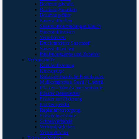
Beatmungsbeutel
Beatmungsmasken
Beatmungsfilter
Sauerstoffbrillen
Sauerstoffverbindungsschlauch
Sauerstoffmasken
Verneblersets
Druckminderer Sauerstoff
Sauerstofftaschen
Inhalationsgeräte und Zubehör
Verbandstoffe
Kanülenfixierung
Kinesoptape
Kohäsive elastische Fixierbinden
Mullkompressen Steril / Unsteril
Pflaster – Wundschnellverbände
Pflaster Detektierbar
Pflaster zur Fixierung
Pflasterspender
Replantatversorgung
Schlauchverbände
Schnellverbände
Verbandpäckchen
Verbandtücher
Taktische Medizin