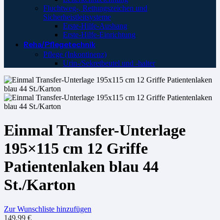
Fluchtweg-, Rettungszeichen und
Sicherheistleitsysteme
Erste-Hilfe-Aushang
Erste-Hilfe-Einrichtung
Reha/Pflegetechnik
Pflege (Inkontinenz)
Urin-/Sekretbeutel und -halter
Einmal Transfer-Unterlage
195×115 cm 12 Griffe
Patientenlaken blau 44
St./Karton
Zur Wunschliste hinzufügen
149,99
€