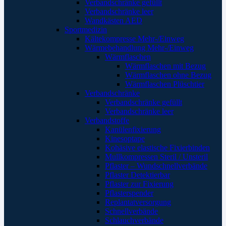
Verbandschränke gefüllt
Verbandschränke leer
Wandkästen AED
Sportmedizin
Kältekompresse Mehr-/Einweg
Wärmebehandlung Mehr-/Einweg
Wärmflaschen
Wärmflaschen mit Bezug
Wärmflaschen ohne Bezug
Wärmflaschen Plüschtier
Verbandschränke
Verbandschränke gefüllt
Verbandschränke leer
Verbandstoffe
Kanülenfixierung
Kinesoptape
Kohäsive elastische Fixierbinden
Mullkompressen Steril / Unsteril
Pflaster – Wundschnellverbände
Pflaster Detektierbar
Pflaster zur Fixierung
Pflasterspender
Replantatversorgung
Schnellverbände
Schlauchverbände