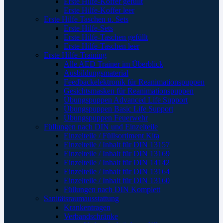
Erste Hilfe-Koffer gefüllt
Erste Hilfe-Koffer leer
Erste Hilfe Taschen u. Sets
Erste Hilfe-Sets
Erste Hilfe-Taschen gefüllt
Erste Hilfe-Taschen leer
Erste Hilfe-Training
Alle AED Trainer im Überblick
Ausbildungsmaterial
Feedbackelektronik für Reanimationspuppen
Gesichtsmasken für Reanimationspuppen
Übungspuppen Advanced Life Support
Übungspuppen Basic Life Support
Übungspuppen Feuerwehr
Füllungen nach DIN und Einzelteile
Einzelteile / Füllsortiment Kita
Einzelteile / Inhalt für DIN 13157
Einzelteile / Inhalt für DIN 13169
Einzelteile / Inhalt für DIN 14142
Einzelteile / Inhalt für DIN 13164
Einzelteile / Inhalt für DIN 13160
Füllungen nach DIN Komplett
Sanitätsraumausstattung
Krankentragen
Verbandschränke