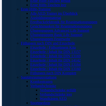
Erste Hilfe-Taschen gefüllt
Erste Hilfe-Taschen leer
Erste Hilfe-Training
Alle AED Trainer im Überblick
Ausbildungsmaterial
Feedbackelektronik für Reanimationspuppen
Gesichtsmasken für Reanimationspuppen
Übungspuppen Advanced Life Support
Übungspuppen Basic Life Support
Übungspuppen Feuerwehr
Füllungen nach DIN und Einzelteile
Einzelteile / Füllsortiment Kita
Einzelteile / Inhalt für DIN 13157
Einzelteile / Inhalt für DIN 13169
Einzelteile / Inhalt für DIN 14142
Einzelteile / Inhalt für DIN 13164
Einzelteile / Inhalt für DIN 13160
Füllungen nach DIN Komplett
Sanitätsraumausstattung
Krankentragen
Verbandschränke
Verbandschränke gefüllt
Verbandschränke leer
Wandkästen AED
Sportmedizin