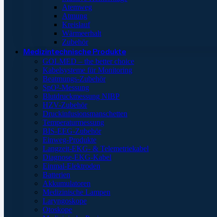
Atemweg
Atmung
Kreislauf
Wärmeerhalt
Zubehör
Medizintechnische Produkte
GOLMED – the better choice
Kabelsysteme für Monitoring
Beatmungs-Zubehör
SpO²-Messung
Blutdruckmessung NIBP
HZV-Zubehör
Druckinfusionsmanschetten
Temperaturmessung
BIS-EEG-Zubehör
Einweg-Produkte
Langzeit-EKG- & Telemetriekabel
Diagnose-EKG-Kabel
Einmal-Elektroden
Batterien
Akkumulatoren
Medizinische Lampen
Laryngoskope
Otoskope