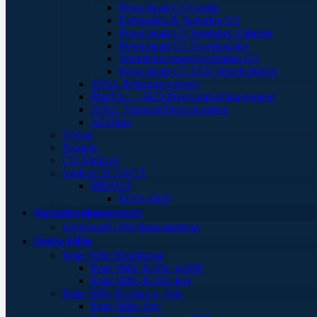
Powerheart G5 Geräte
Elektroden & Batterien G5
Powerheart G5 Sonstiges Zubehör
Powerheart G5 Tragetaschen
Wandhalterungen/Schränke G5
Powerheart G5 AED Wandschilder
ZOLL Rettungssymbole
PlusTrac – AED Programm-Management
ZOLL Training/Demonstration
AEDtrax
ViVest
Progetti
CU Medical
medical ECONET
MEPAD
ECO-AED
Katastrophenschutz
Unterkunft / Objektausstattung
Erste-Hilfe
Erste Hilfe Behältnisse
Erste Hilfe-Koffer gefüllt
Erste Hilfe-Koffer leer
Erste Hilfe Taschen u. Sets
Erste Hilfe-Sets