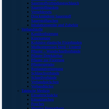
Sauerstoffverbindungsschlauch
Sauerstoffmasken
Verneblersets
Druckminderer Sauerstoff
Sauerstofftaschen
Inhalationsgeräte und Zubehör
Verbandstoffe
Kanülenfixierung
Kinesoptape
Kohäsive elastische Fixierbinden
Mullkompressen Steril / Unsteril
Pflaster – Wundschnellverbände
Pflaster Detektierbar
Pflaster zur Fixierung
Pflasterspender
Replantatversorgung
Schlauchverbände
Schnellverbände
Verbandpäckchen
Verbandtücher
Taktische Medizin
Einsatzrucksäcke
Einsatztaschen
Pouches
Massive Hemorrhage