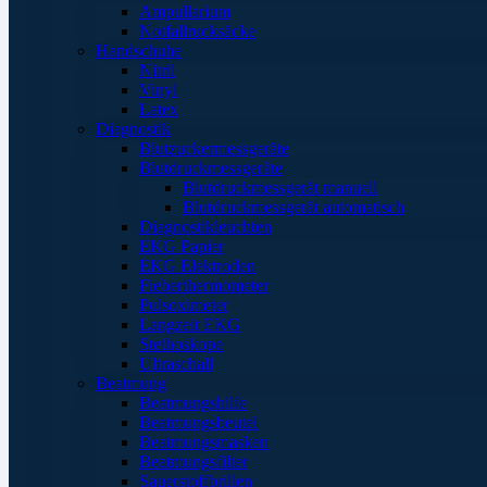
Ampullarium
Notfallrucksäcke
Handschuhe
Nitril
Vinyl
Latex
Diagnostik
Blutzuckermessgeräte
Blutdruckmessgeräte
Blutdruckmessgerät manuell
Blutdruckmessgerät automatisch
Diagnostikleuchten
EKG Papier
EKG Elektroden
Fieberthermometer
Pulsoximeter
Langzeit EKG
Stethoskope
Ultraschall
Beatmung
Beatmungshilfe
Beatmungsbeutel
Beatmungsmasken
Beatmungsfilter
Sauerstoffbrillen