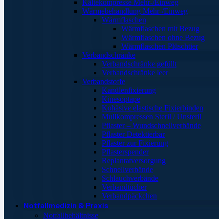
Kältekompresse Mehr-/Einweg
Wärmebehandlung Mehr-/Einweg
Wärmflaschen
Wärmflaschen mit Bezug
Wärmflaschen ohne Bezug
Wärmflaschen Plüschtier
Verbandschränke
Verbandschränke gefüllt
Verbandschränke leer
Verbandstoffe
Kanülenfixierung
Kinesoptape
Kohäsive elastische Fixierbinden
Mullkompressen Steril / Unsteril
Pflaster – Wundschnellverbände
Pflaster Detektierbar
Pflaster zur Fixierung
Pflasterspender
Replantatversorgung
Schnellverbände
Schlauchverbände
Verbandtücher
Verbandpäckchen
Notfallmedizin & Praxis
Notfallbehältnisse