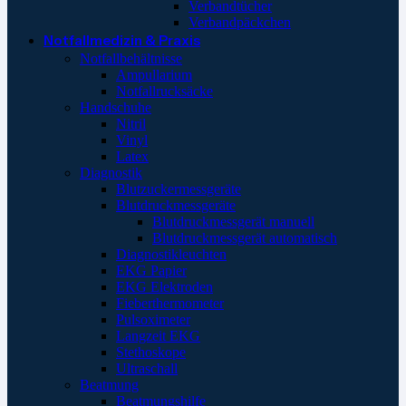
Verbandtücher
Verbandpäckchen
Notfallmedizin & Praxis
Notfallbehältnisse
Ampullarium
Notfallrucksäcke
Handschuhe
Nitril
Vinyl
Latex
Diagnostik
Blutzuckermessgeräte
Blutdruckmessgeräte
Blutdruckmessgerät manuell
Blutdruckmessgerät automatisch
Diagnostikleuchten
EKG Papier
EKG Elektroden
Fieberthermometer
Pulsoximeter
Langzeit EKG
Stethoskope
Ultraschall
Beatmung
Beatmungshilfe