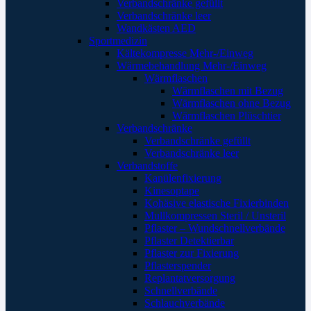
Verbandschränke gefüllt
Verbandschränke leer
Wandkästen AED
Sportmedizin
Kältekompresse Mehr-/Einweg
Wärmebehandlung Mehr-/Einweg
Wärmflaschen
Wärmflaschen mit Bezug
Wärmflaschen ohne Bezug
Wärmflaschen Plüschtier
Verbandschränke
Verbandschränke gefüllt
Verbandschränke leer
Verbandstoffe
Kanülenfixierung
Kinesoptape
Kohäsive elastische Fixierbinden
Mullkompressen Steril / Unsteril
Pflaster – Wundschnellverbände
Pflaster Detektierbar
Pflaster zur Fixierung
Pflasterspender
Replantatversorgung
Schnellverbände
Schlauchverbände