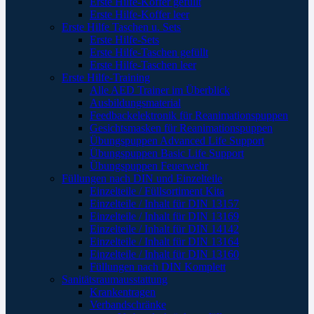
Erste Hilfe-Koffer gefüllt
Erste Hilfe-Koffer leer
Erste Hilfe Taschen u. Sets
Erste Hilfe-Sets
Erste Hilfe-Taschen gefüllt
Erste Hilfe-Taschen leer
Erste Hilfe-Training
Alle AED Trainer im Überblick
Ausbildungsmaterial
Feedbackelektronik für Reanimationspuppen
Gesichtsmasken für Reanimationspuppen
Übungspuppen Advanced Life Support
Übungspuppen Basic Life Support
Übungspuppen Feuerwehr
Füllungen nach DIN und Einzelteile
Einzelteile / Füllsortiment Kita
Einzelteile / Inhalt für DIN 13157
Einzelteile / Inhalt für DIN 13169
Einzelteile / Inhalt für DIN 14142
Einzelteile / Inhalt für DIN 13164
Einzelteile / Inhalt für DIN 13160
Füllungen nach DIN Komplett
Sanitätsraumausstattung
Krankentragen
Verbandschränke