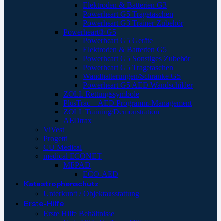
Elektroden & Batterien G3
Powerheart G5 Tragetaschen
Powerheart G3 Trainer Zubehör
Powerheart® G5
Powerheart G5 Geräte
Elektroden & Batterien G5
Powerheart G5 Sonstiges Zubehör
Powerheart G5 Tragetaschen
Wandhalterungen/Schränke G5
Powerheart G5 AED Wandschilder
ZOLL Rettungssymbole
PlusTrac – AED Programm-Management
ZOLL Training/Demonstration
AEDtrax
ViVest
Progetti
CU Medical
medical ECONET
MEPAD
ECO-AED
Katastrophenschutz
Unterkunft / Objektausstattung
Erste-Hilfe
Erste Hilfe Behältnisse