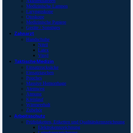
Akkumulatoren
Medizinische Lampen
Laryngoskope
Otoskope
Medizinische Papiere
Geräte / Sonstiges
Zahnarzt
Handschuhe
Nitril
Latex
Vinyl
Taktische Medizin
Einsatzrucksäcke
Einsatztaschen
Pouches
Massive Hemorrhage
Atemweg
Atmung
Kreislauf
Wärmeerhalt
Zubehör
Arbeitsschutz
Prüfplaketten, Etiketten und Qualitätskennzeichnung
Elektrokennzeichnung
Leiterkennzeichnung