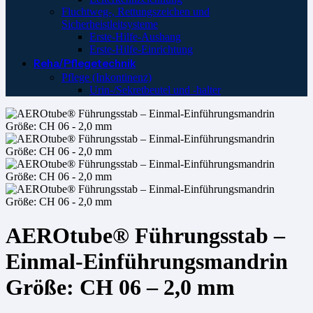
Fluchtweg-, Rettungszeichen und
Sicherheistleitsysteme
Erste-Hilfe-Aushang
Erste-Hilfe-Einrichtung
Reha/Pflegetechnik
Pflege (Inkontinenz)
Urin-/Sekretbeutel und -halter
AEROtube® Führungsstab –
Einmal-Einführungsmandrin
Größe: CH 06 – 2,0 mm