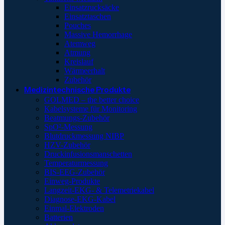
Einsatzrucksäcke
Einsatztaschen
Pouches
Massive Hemorrhage
Atemweg
Atmung
Kreislauf
Wärmeerhalt
Zubehör
Medizintechnische Produkte
GOLMED – the better choice
Kabelsysteme für Monitoring
Beatmungs-Zubehör
SpO²-Messung
Blutdruckmessung NIBP
HZV-Zubehör
Druckinfusionsmanschetten
Temperaturmessung
BIS-EEG-Zubehör
Einweg-Produkte
Langzeit-EKG- & Telemetriekabel
Diagnose-EKG-Kabel
Einmal-Elektroden
Batterien