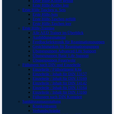
Erste Hilfe-Koffer gefüllt
Erste Hilfe-Koffer leer
Erste Hilfe Taschen u. Sets
Erste Hilfe-Sets
Erste Hilfe-Taschen gefüllt
Erste Hilfe-Taschen leer
Erste Hilfe-Training
Alle AED Trainer im Überblick
Ausbildungsmaterial
Feedbackelektronik für Reanimationspuppen
Gesichtsmasken für Reanimationspuppen
Übungspuppen Advanced Life Support
Übungspuppen Basic Life Support
Übungspuppen Feuerwehr
Füllungen nach DIN und Einzelteile
Einzelteile / Füllsortiment Kita
Einzelteile / Inhalt für DIN 13157
Einzelteile / Inhalt für DIN 13169
Einzelteile / Inhalt für DIN 14142
Einzelteile / Inhalt für DIN 13164
Einzelteile / Inhalt für DIN 13160
Füllungen nach DIN Komplett
Sanitätsraumausstattung
Krankentragen
Verbandschränke