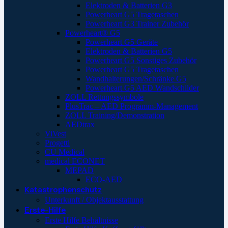
Elektroden & Batterien G3
Powerheart G5 Tragetaschen
Powerheart G3 Trainer Zubehör
Powerheart® G5
Powerheart G5 Geräte
Elektroden & Batterien G5
Powerheart G5 Sonstiges Zubehör
Powerheart G5 Tragetaschen
Wandhalterungen/Schränke G5
Powerheart G5 AED Wandschilder
ZOLL Rettungssymbole
PlusTrac – AED Programm-Management
ZOLL Training/Demonstration
AEDtrax
ViVest
Progetti
CU Medical
medical ECONET
MEPAD
ECO-AED
Katastrophenschutz
Unterkunft / Objektausstattung
Erste-Hilfe
Erste Hilfe Behältnisse