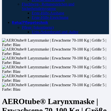
Fluchtweg-, Rettungszeichen und
Sicherheistleitsysteme
Erste-Hilfe-Aushang
Erste-Hilfe-Einrichtung
Reha/Pflegetechnik
Pflege (Inkontinenz)
Urin-/Sekretbeutel und -halter
AEROtube® Larynxmaske |
Erwachsene 70-100 Kg | Größe