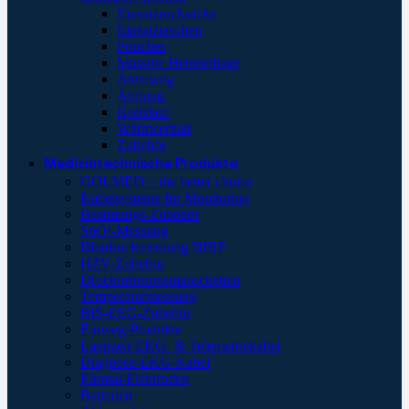
Einsatzrucksäcke
Einsatztaschen
Pouches
Massive Hemorrhage
Atemweg
Atmung
Kreislauf
Wärmeerhalt
Zubehör
Medizintechnische Produkte
GOLMED – the better choice
Kabelsysteme für Monitoring
Beatmungs-Zubehör
SpO²-Messung
Blutdruckmessung NIBP
HZV-Zubehör
Druckinfusionsmanschetten
Temperaturmessung
BIS-EEG-Zubehör
Einweg-Produkte
Langzeit-EKG- & Telemetriekabel
Diagnose-EKG-Kabel
Einmal-Elektroden
Batterien