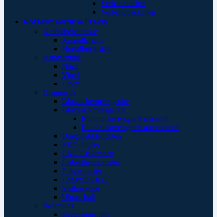
Verbandtücher
Verbandpäckchen
Notfallmedizin & Praxis
Notfallbehältnisse
Ampullarium
Notfallrucksäcke
Handschuhe
Nitril
Vinyl
Latex
Diagnostik
Blutzuckermessgeräte
Blutdruckmessgeräte
Blutdruckmessgerät manuell
Blutdruckmessgerät automatisch
Diagnostikleuchten
EKG Papier
EKG Elektroden
Fieberthermometer
Pulsoximeter
Langzeit EKG
Stethoskope
Ultraschall
Beatmung
Beatmungshilfe