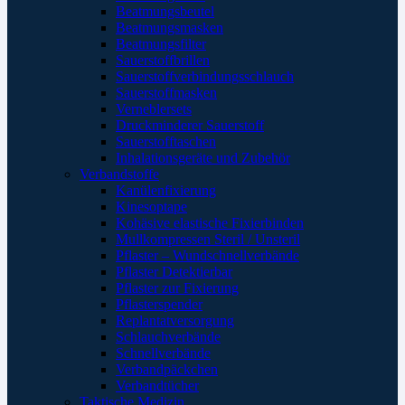
Beatmungsbeutel
Beatmungsmasken
Beatmungsfilter
Sauerstoffbrillen
Sauerstoffverbindungsschlauch
Sauerstoffmasken
Verneblersets
Druckminderer Sauerstoff
Sauerstofftaschen
Inhalationsgeräte und Zubehör
Verbandstoffe
Kanülenfixierung
Kinesoptape
Kohäsive elastische Fixierbinden
Mullkompressen Steril / Unsteril
Pflaster – Wundschnellverbände
Pflaster Detektierbar
Pflaster zur Fixierung
Pflasterspender
Replantatversorgung
Schlauchverbände
Schnellverbände
Verbandpäckchen
Verbandtücher
Taktische Medizin