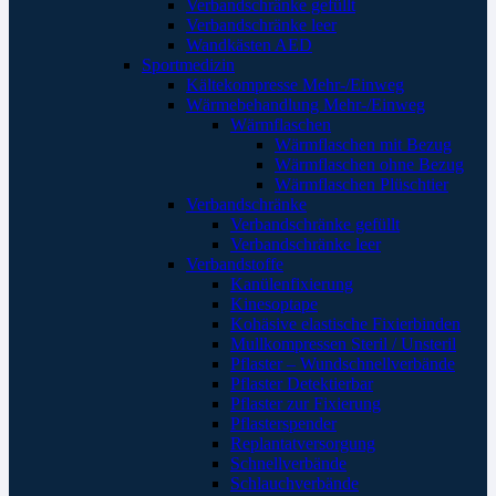
Verbandschränke gefüllt
Verbandschränke leer
Wandkästen AED
Sportmedizin
Kältekompresse Mehr-/Einweg
Wärmebehandlung Mehr-/Einweg
Wärmflaschen
Wärmflaschen mit Bezug
Wärmflaschen ohne Bezug
Wärmflaschen Plüschtier
Verbandschränke
Verbandschränke gefüllt
Verbandschränke leer
Verbandstoffe
Kanülenfixierung
Kinesoptape
Kohäsive elastische Fixierbinden
Mullkompressen Steril / Unsteril
Pflaster – Wundschnellverbände
Pflaster Detektierbar
Pflaster zur Fixierung
Pflasterspender
Replantatversorgung
Schnellverbände
Schlauchverbände