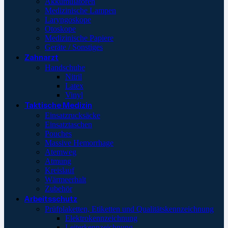
Akkumulatoren
Medizinische Lampen
Laryngoskope
Otoskope
Medizinische Papiere
Geräte / Sonstiges
Zahnarzt
Handschuhe
Nitril
Latex
Vinyl
Taktische Medizin
Einsatzrucksäcke
Einsatztaschen
Pouches
Massive Hemorrhage
Atemweg
Atmung
Kreislauf
Wärmeerhalt
Zubehör
Arbeitsschutz
Prüfplaketten, Etiketten und Qualitätskennzeichnung
Elektrokennzeichnung
Leiterkennzeichnung