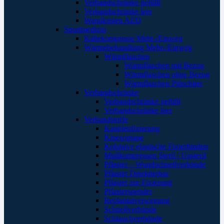
Verbandschränke gefüllt
Verbandschränke leer
Wandkästen AED
Sportmedizin
Kältekompresse Mehr-/Einweg
Wärmebehandlung Mehr-/Einweg
Wärmflaschen
Wärmflaschen mit Bezug
Wärmflaschen ohne Bezug
Wärmflaschen Plüschtier
Verbandschränke
Verbandschränke gefüllt
Verbandschränke leer
Verbandstoffe
Kanülenfixierung
Kinesoptape
Kohäsive elastische Fixierbinden
Mullkompressen Steril / Unsteril
Pflaster – Wundschnellverbände
Pflaster Detektierbar
Pflaster zur Fixierung
Pflasterspender
Replantatversorgung
Schnellverbände
Schlauchverbände