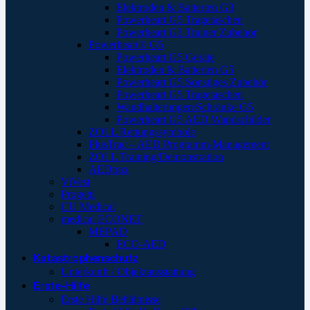
Elektroden & Batterien G3
Powerheart G5 Tragetaschen
Powerheart G3 Trainer Zubehör
Powerheart® G5
Powerheart G5 Geräte
Elektroden & Batterien G5
Powerheart G5 Sonstiges Zubehör
Powerheart G5 Tragetaschen
Wandhalterungen/Schränke G5
Powerheart G5 AED Wandschilder
ZOLL Rettungssymbole
PlusTrac – AED Programm-Management
ZOLL Training/Demonstration
AEDtrax
ViVest
Progetti
CU Medical
medical ECONET
MEPAD
ECO-AED
Katastrophenschutz
Unterkunft / Objektausstattung
Erste-Hilfe
Erste Hilfe Behältnisse