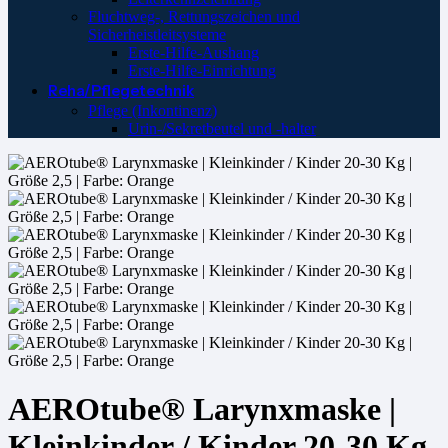
Fluchtweg-, Rettungszeichen und
Sicherheistleitsysteme
Erste-Hilfe-Aushang
Erste-Hilfe-Einrichtung
Reha/Pflegetechnik
Pflege (Inkontinenz)
Urin-/Sekretbeutel und -halter
AEROtube® Larynxmaske |
Kleinkinder / Kinder 20-30 Kg