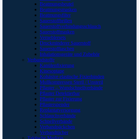
Beatmungsbeutel
Beatmungsmasken
Beatmungsfilter
Sauerstoffbrillen
Sauerstoffverbindungsschlauch
Sauerstoffmasken
Verneblersets
Druckminderer Sauerstoff
Sauerstofftaschen
Inhalationsgeräte und Zubehör
Verbandstoffe
Kanülenfixierung
Kinesoptape
Kohäsive elastische Fixierbinden
Mullkompressen Steril / Unsteril
Pflaster – Wundschnellverbände
Pflaster Detektierbar
Pflaster zur Fixierung
Pflasterspender
Replantatversorgung
Schlauchverbände
Schnellverbände
Verbandpäckchen
Verbandtücher
Taktische Medizin