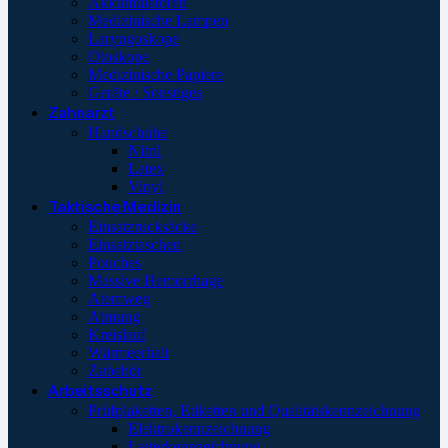
Akkumulatoren
Medizinische Lampen
Laryngoskope
Otoskope
Medizinische Papiere
Geräte / Sonstiges
Zahnarzt
Handschuhe
Nitril
Latex
Vinyl
Taktische Medizin
Einsatzrucksäcke
Einsatztaschen
Pouches
Massive Hemorrhage
Atemweg
Atmung
Kreislauf
Wärmeerhalt
Zubehör
Arbeitsschutz
Prüfplaketten, Etiketten und Qualitätskennzeichnung
Elektrokennzeichnung
Leiterkennzeichnung