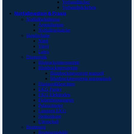
Verbandtücher
Verbandpäckchen
Notfallmedizin & Praxis
Notfallbehältnisse
Ampullarium
Notfallrucksäcke
Handschuhe
Nitril
Vinyl
Latex
Diagnostik
Blutzuckermessgeräte
Blutdruckmessgeräte
Blutdruckmessgerät manuell
Blutdruckmessgerät automatisch
Diagnostikleuchten
EKG Papier
EKG Elektroden
Fieberthermometer
Pulsoximeter
Langzeit EKG
Stethoskope
Ultraschall
Beatmung
Beatmungshilfe