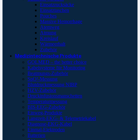
Einsatzrucksäcke
Einsatztaschen
Pouches
Massive Hemorrhage
Atemweg
Atmung
Kreislauf
Wärmeerhalt
Zubehör
Medizintechnische Produkte
GOLMED – the better choice
Kabelsysteme für Monitoring
Beatmungs-Zubehör
SpO²-Messung
Blutdruckmessung NIBP
HZV-Zubehör
Druckinfusionsmanschetten
Temperaturmessung
BIS-EEG-Zubehör
Einweg-Produkte
Langzeit-EKG- & Telemetriekabel
Diagnose-EKG-Kabel
Einmal-Elektroden
Batterien