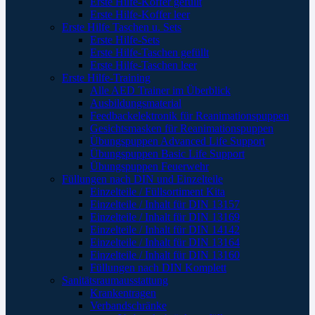
Erste Hilfe-Koffer gefüllt
Erste Hilfe-Koffer leer
Erste Hilfe Taschen u. Sets
Erste Hilfe-Sets
Erste Hilfe-Taschen gefüllt
Erste Hilfe-Taschen leer
Erste Hilfe-Training
Alle AED Trainer im Überblick
Ausbildungsmaterial
Feedbackelektronik für Reanimationspuppen
Gesichtsmasken für Reanimationspuppen
Übungspuppen Advanced Life Support
Übungspuppen Basic Life Support
Übungspuppen Feuerwehr
Füllungen nach DIN und Einzelteile
Einzelteile / Füllsortiment Kita
Einzelteile / Inhalt für DIN 13157
Einzelteile / Inhalt für DIN 13169
Einzelteile / Inhalt für DIN 14142
Einzelteile / Inhalt für DIN 13164
Einzelteile / Inhalt für DIN 13160
Füllungen nach DIN Komplett
Sanitätsraumausstattung
Krankentragen
Verbandschränke